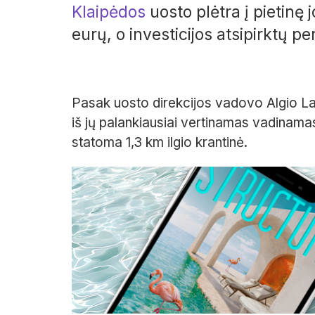
Klaipėdos
uosto plėtra į pietinę j
eurų, o investicijos atsipirktų pe
Pasak uosto direkcijos vadovo Algio Lata
iš jų palankiausiai vertinamas vadinamas
statoma 1,3 km ilgio krantinė.