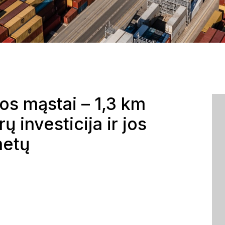
os mąstai – 1,3 km
ų investicija ir jos
metų