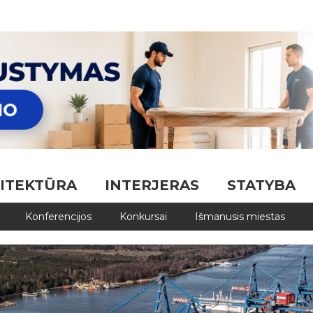
ITEKTŪRA
INTERJERAS
STATYBA
Konferencijos
Konkursai
Išmanusis miestas