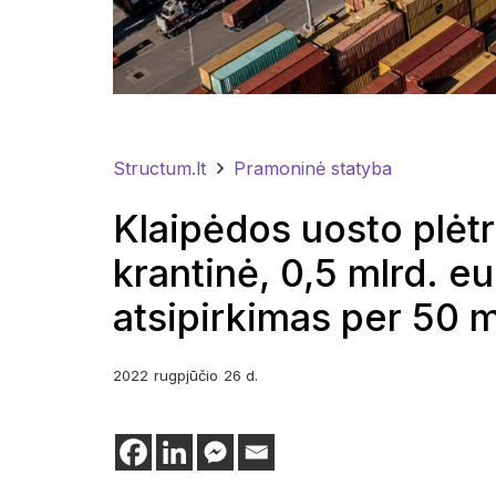
Structum.lt
Pramoninė statyba
Klaipėdos uosto plėtr
krantinė, 0,5 mlrd. eur
atsipirkimas per 50 
2022
rugpjūčio
26 d.