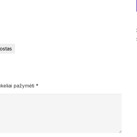
uostas
ukeliai pažymėti
*