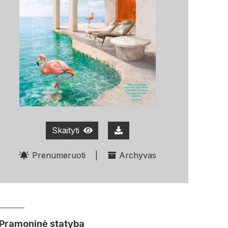
Skaityti
Prenumeruoti
|
Archyvas
Pramoninė statyba