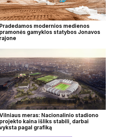
Pradedamos modernios medienos
pramonės gamyklos statybos Jonavos
rajone
Vilniaus meras: Nacionalinio stadiono
projekto kaina išliks stabili, darbai
vyksta pagal grafiką