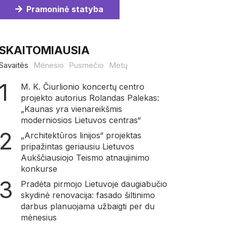
Pramoninė statyba
SKAITOMIAUSIA
Savaitės
Mėnesio
Pusmečio
Metų
M. K. Čiurlionio koncertų centro
projekto autorius Rolandas Palekas:
„Kaunas yra vienareikšmis
moderniosios Lietuvos centras“
„Architektūros linijos“ projektas
pripažintas geriausiu Lietuvos
Aukščiausiojo Teismo atnaujinimo
konkurse
Pradėta pirmojo Lietuvoje daugiabučio
skydinė renovacija: fasado šiltinimo
darbus planuojama užbaigti per du
mėnesius