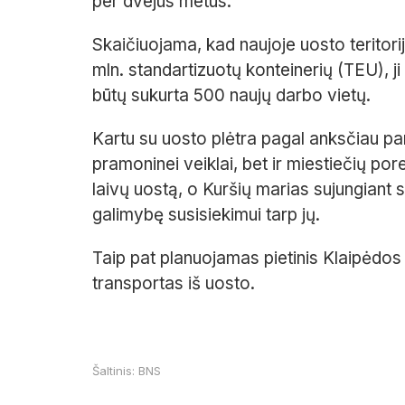
per dvejus metus.
Skaičiuojama, kad naujoje uosto teritori
mln. standartizuotų konteinerių (TEU), 
būtų sukurta 500 naujų darbo vietų.
Kartu su uosto plėtra pagal anksčiau pa
pramoninei veiklai, bet ir miestiečių pore
laivų uostą, o Kuršių marias sujungiant 
galimybę susisiekimui tarp jų.
Taip pat planuojamas pietinis Klaipėdos
transportas iš uosto.
Šaltinis: BNS