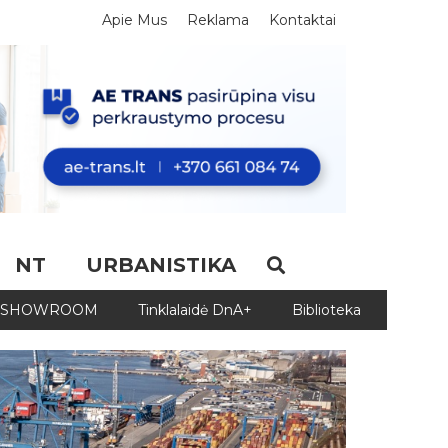
Apie Mus
Reklama
Kontaktai
NT
URBANISTIKA
SHOWROOM
Tinklalaidė DnA+
Biblioteka
Biblio