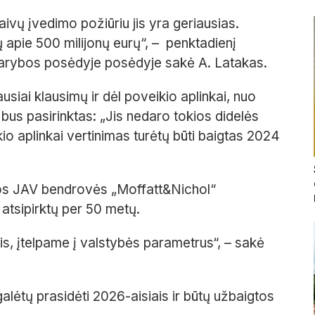
aivų įvedimo požiūriu jis yra geriausias.
 apie 500 milijonų eurų“, – penktadienį
tarybos posėdyje posėdyje sakė A. Latakas.
ausiai klausimų ir dėl poveikio aplinkai, nuo
as bus pasirinktas: „Jis nedaro tokios didelės
ikio aplinkai vertinimas turėtų būti baigtas 2024
ios JAV bendrovės „Moffatt&Nichol“
ą atsipirktų per 50 metų.
s, įtelpame į valstybės parametrus“, – sakė
alėtų prasidėti 2026-aisiais ir būtų užbaigtos