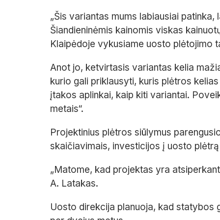
„Šis variantas mums labiausiai patinka, l
Šiandieninėmis kainomis viskas kainuotų
Klaipėdoje vykusiame uosto plėtojimo 
Anot jo, ketvirtasis variantas kelia maži
kurio gali priklausyti, kuris plėtros keli
įtakos aplinkai, kaip kiti variantai. Pove
metais“.
Projektinius plėtros siūlymus parengus
skaičiavimais, investicijos į uosto plėtr
„Matome, kad projektas yra atsiperkanti
A. Latakas.
Uosto direkcija planuoja, kad statybos g