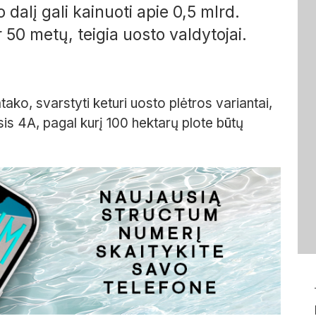
o dalį gali kainuoti apie 0,5 mlrd.
r 50 metų, teigia uosto valdytojai.
ko, svarstyti keturi uosto plėtros variantai,
is 4A, pagal kurį 100 hektarų plote būtų