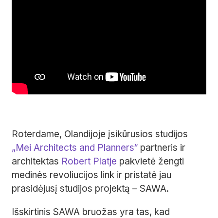
Roterdame, Olandijoje įsikūrusios studijos
„Mei Architects and Planners“
partneris ir
architektas
Robert Platje
pakvietė žengti
medinės revoliucijos link ir pristatė jau
prasidėjusį studijos projektą – SAWA.
Išskirtinis SAWA bruožas yra tas, kad