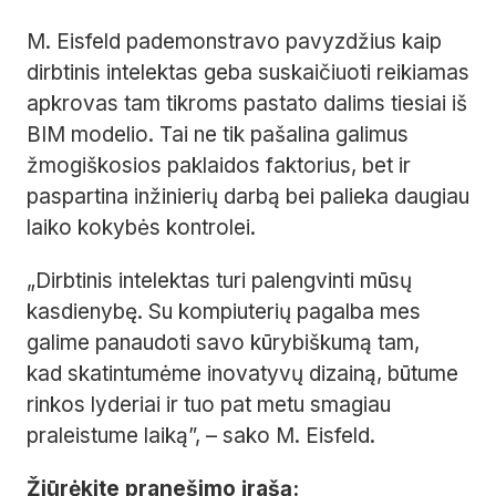
M. Eisfeld pademonstravo pavyzdžius kaip
dirbtinis intelektas geba suskaičiuoti reikiamas
apkrovas tam tikroms pastato dalims tiesiai iš
BIM modelio. Tai ne tik pašalina galimus
žmogiškosios paklaidos faktorius, bet ir
paspartina inžinierių darbą bei palieka daugiau
laiko kokybės kontrolei.
„Dirbtinis intelektas turi palengvinti mūsų
kasdienybę. Su kompiuterių pagalba mes
galime panaudoti savo kūrybiškumą tam,
kad skatintumėme inovatyvų dizainą, būtume
rinkos lyderiai ir tuo pat metu smagiau
praleistume laiką”, – sako M. Eisfeld.
Žiūrėkite pranešimo įrašą: