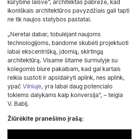
kūrybinė laisvė“, architektas pabrėžė, kad
ikoniškais architektūros pavyzdžiais gali tapti
ne tik naujos statybos pastatai.
„Neretai dabar, tobulėjant naujoms
technologijoms, bandome skubėti projektuoti
labai ekscentrišką, įdomią, skirtingą
architektūrą. Visame šitame šurmulyje su
kolegomis biure pakalbam, kad gal kartais
reikia sustoti ir apsidairyti aplink, nes aplink,
ypač
Vilniuje
, yra labai daug potencialo
tokiems dalykams kaip konversija”, – teigia
V. Babij.
Žiūrėkite pranešimo įrašą: