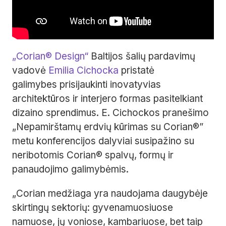
„Corian® Design“
Baltijos šalių pardavimų
vadovė
Emilia Cichocka
pristatė
galimybes prisijaukinti inovatyvias
architektūros ir interjero formas pasitelkiant
dizaino sprendimus. E. Cichockos pranešimo
„Nepamirštamų erdvių kūrimas su Corian®”
metu konferencijos dalyviai susipažino su
neribotomis Corian® spalvų, formų ir
panaudojimo galimybėmis.
„Corian medžiaga yra naudojama daugybėje
skirtingų sektorių: gyvenamuosiuose
namuose, jų voniose, kambariuose, bet taip