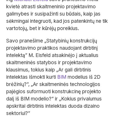
kvietė atrasti skaitmeninio projektavimo
galimybes ir susipažinti su būdais, kaip jas
sėkmingai integruoti, kad jos patenkintų ne tik
vartotojų, bet ir kūrėjų poreikius.
Savo pranešime „Statybinių konstrukcijų
projektavimo praktikos naudojant dirbtinį
intelektą” M. Eisfeld atsakinėjo į aktualius
skaitmeninės statybos ir projektavimo
klausimus, tokius kaip „Ar gali dirbtinis
intelektas išmokti kurti
BIM
modelius iš 2D
brėžinių?”, „Ar skaitmeninės technologijos
pajėgios suformuoti konstrukcinę projekto
dalį iš BIM modelio?” ir „Kokius privalumus
apskritai dirbtinis intelektas duoda dizaino
sektoriui?”