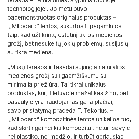
terasos – natūralumas, slypintis tobuloje
technologijoje“. Jo metu buvo
pademonstruotas originalus produktas –
„Millboard“ lentos, sukurtos ir pagamintos
taip, kad užtikrintų estetinį tikros medienos
grožį, bet nesukeltų jokių problemų, susijusių
su tikra mediena.
„Mūsų terasos ir fasadai sujungia natūralios
medienos grožį su ilgaamžiškumu su
minimalia priežiūra. Tai tikrai unikalus
produktas, kurį Lietuvoje mažai kas žino, bet
pasaulyje yra naudojamas gana plačiai,” –
savo pristatymą pradeda T. Tekorius. –
„Millboard“ kompozitinės lentos unikalios tuo,
kad skirtingai nei kiti kompozitai, neturi savyje
nei plastiko, nei medžio. Ir turbūt geriausias