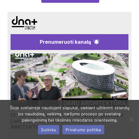
Prenumeruoti kanalą
Šioje svetainėje naudojami slapukai, siekiant užtikrinti sklandų
jos naudojimą, veikimą, naršymo proceso po svetainę
13 epizodas. Daniškos architektūros pėdsakai
palengvinimą bei tikslinės rinkodaros orientavimą.
Lietuvoje – Steen Enrico Andersen (PLH
ARKITEKTER)
Sutinku
Privatumo politika