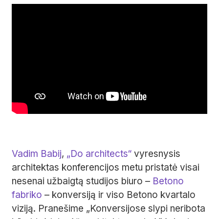
Vadim Babij
,
„Do architects“
vyresnysis
architektas konferencijos metu pristatė visai
nesenai užbaigtą studijos biuro –
Betono
fabriko
– konversiją ir viso Betono kvartalo
viziją. Pranešime „Konversijose slypi neribota