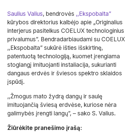
Saulius Valius
, bendrovės
,,Ekspobalta”
kūrybos direktorius kalbėjo apie „Originalius
interjerus pasitelkus COELUX technologinius
privalumus”. Bendradarbiaudami su COELUX
,,Ekspobalta” sukūrė išties išskirtinę,
patentuotą technologiją, kuomet įrengiama
stoglangį imituojanti instaliacija, sukurianti
dangaus erdvės ir šviesos spektro sklaidos
įspūdį.
,,Žmogus mato žydrą dangų ir saulę
imituojančią šviesą erdvėse, kuriose nėra
galimybės įrengti langų”, – sako S. Valius.
Žiūrėkite pranešimo įrašą: