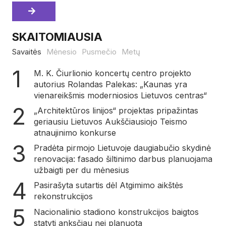
SKAITOMIAUSIA
Savaitės
Mėnesio
Pusmečio
Metų
M. K. Čiurlionio koncertų centro projekto
autorius Rolandas Palekas: „Kaunas yra
vienareikšmis moderniosios Lietuvos centras“
„Architektūros linijos“ projektas pripažintas
geriausiu Lietuvos Aukščiausiojo Teismo
atnaujinimo konkurse
Pradėta pirmojo Lietuvoje daugiabučio skydinė
renovacija: fasado šiltinimo darbus planuojama
užbaigti per du mėnesius
Pasirašyta sutartis dėl Atgimimo aikštės
rekonstrukcijos
Nacionalinio stadiono konstrukcijos baigtos
statyti anksčiau nei planuota