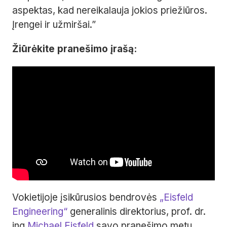
aspektas, kad nereikalauja jokios priežiūros.
Įrengei ir užmiršai.”
Žiūrėkite pranešimo įrašą:
Vokietijoje įsikūrusios bendrovės
„Eisfeld
Engineering“
generalinis direktorius, prof. dr.
ing
Michael Eisfeld
savo pranešimo metu