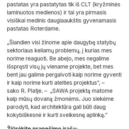
pastatas yra pastatytas tik iš CLT (kryžminės
laminuotos medienos) ir tai yra pirmasis
visiškai medinis daugiaaukštis gyvenamasis
pastatas Roterdame.
„Šiandien visi žinome apie daugybę statybų
sektoriaus keliamų problemų, į kurias mes
norime reaguoti. Be abejo, mes negalime
išspręsti visų jų viename projekte, bet mes
bent jau galime pergalvoti kaip norime gyventi
ir kaip norime kurti ateities projektus”, –
sako R. Platje. – „SAWA projektą matome
kaip mūsų dovaną žmonėms. Juo siekėme
parodyti, kad architektūra gali būti daug
kokybiškesnė ir kurti sveikesnę aplinką.”
Žiūrėkite pranešimo įrašą: