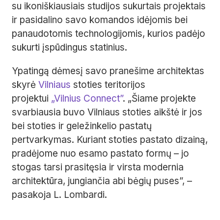
su ikoniškiausiais studijos sukurtais projektais
ir pasidalino savo komandos idėjomis bei
panaudotomis technologijomis, kurios padėjo
sukurti įspūdingus statinius.
Ypatingą dėmesį savo pranešime architektas
skyrė
Vilniaus
stoties teritorijos
projektui
„Vilnius Connect”
. „Šiame projekte
svarbiausia buvo Vilniaus stoties aikštė ir jos
bei stoties ir geležinkelio pastatų
pertvarkymas. Kuriant stoties pastato dizainą,
pradėjome nuo esamo pastato formų – jo
stogas tarsi prasitęsia ir virsta modernia
architektūra, jungiančia abi bėgių puses”, –
pasakoja L. Lombardi.