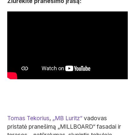
Žiūrėkite pranešimo įrašą:
Tomas Tekorius
,
„MB Luritz“
vadovas
pristatė pranešimą „MILLBOARD“ fasadai ir