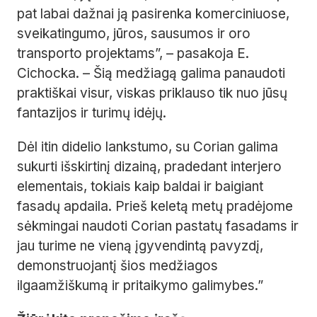
pat labai dažnai ją pasirenka komerciniuose,
sveikatingumo, jūros, sausumos ir oro
transporto projektams”, – pasakoja E.
Cichocka. – Šią medžiagą galima panaudoti
praktiškai visur, viskas priklauso tik nuo jūsų
fantazijos ir turimų idėjų.
Dėl itin didelio lankstumo, su Corian galima
sukurti išskirtinį dizainą, pradedant interjero
elementais, tokiais kaip baldai ir baigiant
fasadų apdaila. Prieš keletą metų pradėjome
sėkmingai naudoti Corian pastatų fasadams ir
jau turime ne vieną įgyvendintą pavyzdį,
demonstruojantį šios medžiagos
ilgaamžiškumą ir pritaikymo galimybes.”