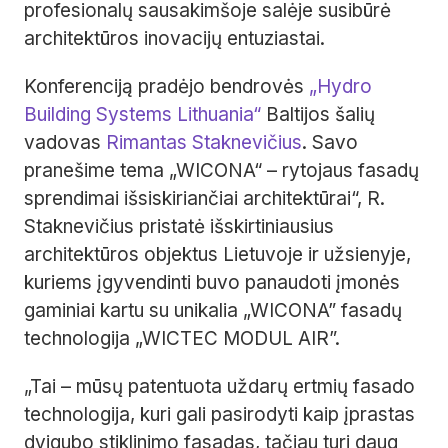
profesionalų sausakimšoje salėje susibūrė
architektūros inovacijų entuziastai.
Konferenciją pradėjo bendrovės
„Hydro
Building Systems Lithuania“
Baltijos šalių
vadovas
Rimantas Staknevičius
. Savo
pranešime tema „WICONA“ – rytojaus fasadų
sprendimai išsiskiriančiai architektūrai“, R.
Staknevičius pristatė išskirtiniausius
architektūros objektus Lietuvoje ir užsienyje,
kuriems įgyvendinti buvo panaudoti įmonės
gaminiai kartu su unikalia „WICONA” fasadų
technologija „WICTEC MODUL AIR”.
„Tai – mūsų patentuota uždarų ertmių fasado
technologija, kuri gali pasirodyti kaip įprastas
dvigubo stiklinimo fasadas, tačiau turi daug