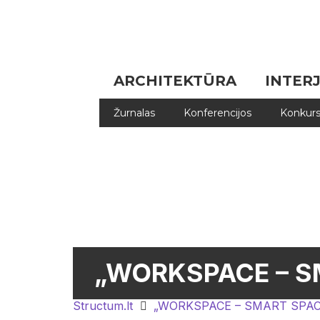
ARCHITEKTŪRA
INTER
Žurnalas
Konferencijos
Konkurs
„WORKSPACE – S
Structum.lt
„WORKSPACE – SMART SPACE