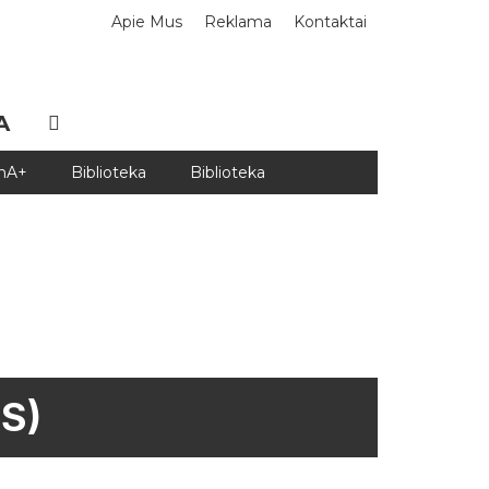
Apie Mus
Reklama
Kontaktai
A
DnA+
Biblioteka
Biblioteka
S)