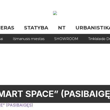
JERAS
STATYBA
NT
URBANISTIK
ai
Išmanusis miestas
SHOWROOM
Tinklalaidė 
MART SPACE” (PASIBAIGĘ
” (PASIBAIGĘS)