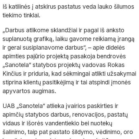
Iš katilinės į atskirus pastatus veda lauko šilumos
tiekimo tinklai.
„Darbus atlikome sklandžiai ir pagal iš anksto
suplanuotą grafiką, laiku gavome reikiamą įrangą
ir gerai susiplanavome darbus“,
– apie didelės
apimties pajūrio projektą pasakoja bendrovės
„
Sanotela
“ statybos projektų vadovas Rokas
Kinčius
ir priduria, kad sėkmingai atlikti užsakymai
stiprina klientų pasitikėjimą ir tai atspindi įmonės
apyvartos augimas.
UAB „
Sanotela
“ atlieka įvairios paskirties ir
apimčių statybos darbus, renovacijos, pastatų
vidaus ir išorės vandentiekio bei nuotekų
šalinimo, taip pat pastato šildymo, vėdinimo, oro