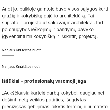
Anot jo, puikioje gamtoje buvo visos sąlygos kurti
gražią ir kokybišką pajūrio architektūrą. Tai
suprato ir projekto užsakovai, ir architektai, tad
po daugybės ieškojimų ir bandymų pavyko
įgyvendinti itin kokybišką ir išskirtinį projektą.
Nerijaus Kniūkštos nuotr.
Nerijaus Kniūkštos nuotr.
Iššūkiai – profesionalų varomoji jėga
„Aukščiausia kartelė darbų kokybei, daugiau nei
dešimt metų veiklos patirties, išugdytas
preciziškas gebėjimas laikytis terminų ir numatyto