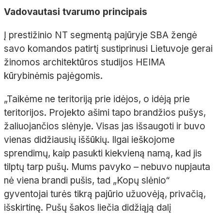
Vadovautasi tvarumo principais
Į prestižinio NT segmentą pajūryje SBA žengė
savo komandos patirtį sustiprinusi Lietuvoje gerai
žinomos architektūros studijos HEIMA
kūrybinėmis pajėgomis.
„Taikėme ne teritoriją prie idėjos, o idėją prie
teritorijos. Projekto ašimi tapo brandžios pušys,
žaliuojančios slėnyje. Visas jas išsaugoti ir buvo
vienas didžiausių iššūkių. Ilgai ieškojome
sprendimų, kaip pasukti kiekvieną namą, kad jis
tilptų tarp pušų. Mums pavyko
– nebuvo nupjauta
nė viena brandi pušis, tad „Kopų slėnio“
gyventojai turės tikrą pajūrio užuovėją, privačią,
išskirtinę. Pušų šakos liečia didžiąją dalį