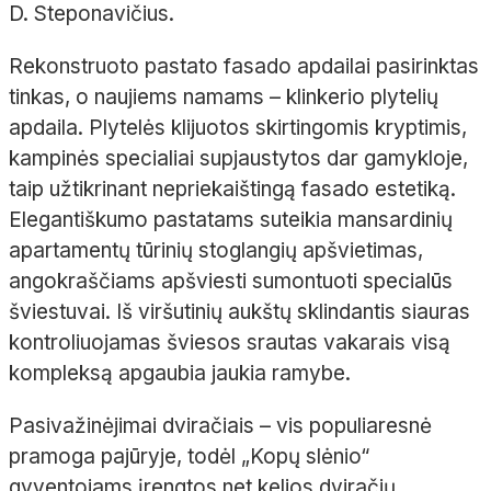
D.
Steponavičius.
Rekonstruoto pastato fasado apdailai pasirinktas
tinkas, o naujiems namams
– klinkerio plytelių
apdaila. Plytelės klijuotos skirtingomis kryptimis,
kampinės specialiai supjaustytos dar gamykloje,
taip užtikrinant nepriekaištingą fasado estetiką.
Elegantiškumo pastatams suteikia
mansardinių
apartamentų tūrinių stoglangių apšvietimas,
angokraščiams apšviesti sumontuoti specialūs
šviestuvai. Iš viršutinių aukštų sklindantis siauras
kontroliuojamas šviesos srautas vakarais visą
kompleksą apgaubia jaukia ramybe.
Pasivažinėjimai dviračiais – vis populiaresnė
pramoga pajūryje, todėl „Kopų slėnio“
gyventojams įrengtos net kelios dviračių