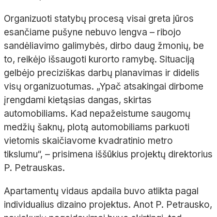
Organizuoti statybų procesą visai greta jūros
esančiame pušyne nebuvo lengva
– ribojo
sandėliavimo galimybės, dirbo daug žmonių, be
to, reikėjo išsaugoti kurorto ramybę. Situaciją
gelbėjo preciziškas darbų planavimas ir didelis
visų organizuotumas. „Ypač atsakingai dirbome
įrengdami kietąsias dangas, skirtas
automobiliams. Kad nepažeistume saugomų
medžių šaknų, plotą automobiliams parkuoti
vietomis skaičiavome kvadratinio metro
tikslumu“,
– prisimena iššūkius projektų direktorius
P.
Petrauskas.
Apartamentų vidaus apdaila buvo atlikta pagal
individualius dizaino projektus. Anot P.
Petrausko,