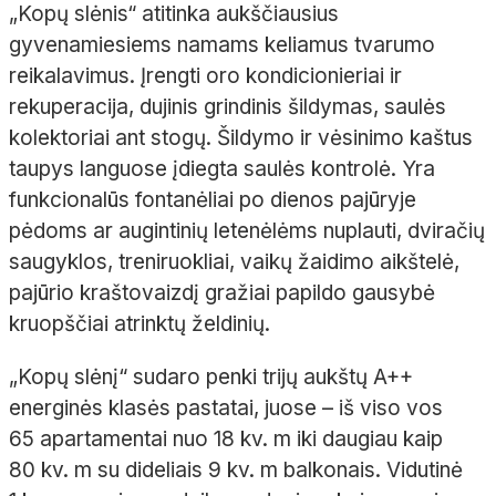
„Kopų slėnis“ atitinka aukščiausius
gyvenamiesiems namams keliamus tvarumo
reikalavimus. Įrengti oro kondicionieriai ir
rekuperacija
, dujinis grindinis šildymas, saulės
kolektoriai ant stogų. Šildymo ir vėsinimo kaštus
taupys languose įdiegta saulės kontrolė. Yra
funkcionalūs fontanėliai po dienos pajūryje
pėdoms ar augintinių letenėlėms nuplauti, dviračių
saugyklos, treniruokliai, vaikų žaidimo aikštelė,
pajūrio kraštovaizdį gražiai papildo gausybė
kruopščiai atrinktų želdinių.
„Kopų slėnį“ sudaro penki trijų aukštų A++
energinės klasės pastatai, juose
– iš viso vos
65
apartamentai nuo 18
kv.
m iki daugiau kaip
80
kv.
m su dideliais 9
kv.
m balkonais. Vidutinė