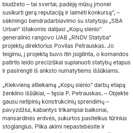
biudžeto
– tai svertai, padėję mūsų įmonei
susikurti gerą reputaciją ir laimėti konkursą“,
–
sėkmingo bendradarbiavimo su statytoju „SBA
Urban“ ištakomis dalijasi „Kopų slėnio“
generalinio rangovo UAB „RNDV Statyba“
projektų direktorius Povilas Petrauskas. Jo
teigimu, į projektą buvo itin įsigilinta, o komandos
patirtis leido preciziškai suplanuoti statybų etapus
ir pasirengti iš anksto numatytiems iššūkiams.
„Kiekvieną atliekamą „Kopų slėnio“ darbų etapą
ženklino iššūkiai,
– tęsia P.
Petrauskas.
– Objekte
gausu netipinių konstrukcinių sprendimų
–
pavyzdžiui, kabantys trikampiai balkonai,
mansardinės
erdvės, sukurtos
pasitelkus tūrinius
stoglangius. Plika akimi nepastebėsite ir