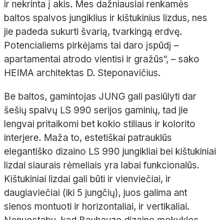
ir nekrinta į akis. Mes dažniausiai renkamės
baltos spalvos jungiklius ir kištukinius lizdus, nes
jie padeda sukurti švarią, tvarkingą erdvę.
Potencialiems pirkėjams tai daro įspūdį
–
apartamentai atrodo vientisi ir gražūs“,
– sako
HEIMA architektas D.
Steponavičius.
Be baltos, gamintojas JUNG gali pasiūlyti dar
šešių spalvų LS
990 serijos gaminių, tad jie
lengvai pritaikomi bet kokio stiliaus ir kolorito
interjere. Maža to, estetiškai patrauklūs
elegantiško dizaino LS
990 jungikliai bei kištukiniai
lizdai siaurais rėmeliais yra labai funkcionalūs.
Kištukiniai lizdai gali būti ir vienviečiai, ir
daugiaviečiai (iki 5
jungčių), juos galima ant
sienos montuoti ir horizontaliai, ir vertikaliai.