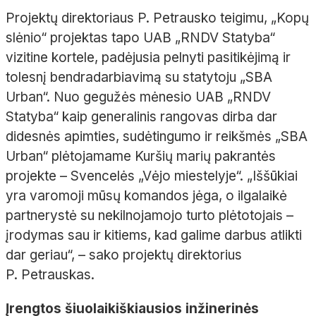
Projektų direktoriaus P. Petrausko teigimu, „Kopų
slėnio“ projektas tapo UAB „RNDV Statyba“
vizitine kortele, padėjusia pelnyti pasitikėjimą ir
tolesnį bendradarbiavimą su statytoju „SBA
Urban“. Nuo gegužės mėnesio UAB „RNDV
Statyba“ kaip generalinis rangovas dirba dar
didesnės apimties, sudėtingumo ir reikšmės „SBA
Urban“ plėtojamame Kuršių marių pakrantės
projekte
–
Svencelės
„Vėjo miestelyje“. „Iššūkiai
yra varomoji mūsų komandos jėga, o ilgalaikė
partnerystė su nekilnojamojo turto plėtotojais
–
įrodymas sau ir kitiems, kad galime darbus atlikti
dar geriau“,
– sako projektų direktorius
P.
Petrauskas.
Įrengtos šiuolaikiškiausios inžinerinės