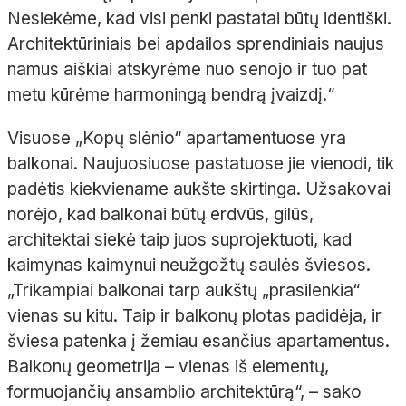
Nesiekėme, kad visi penki pastatai būtų identiški.
Architektūriniais bei apdailos sprendiniais naujus
namus aiškiai atskyrėme nuo senojo ir tuo pat
metu kūrėme harmoningą bendrą įvaizdį.“
Visuose „Kopų slėnio“ apartamentuose yra
balkonai. Naujuosiuose pastatuose jie vienodi, tik
padėtis kiekviename aukšte skirtinga. Užsakovai
norėjo, kad balkonai būtų erdvūs, gilūs,
architektai siekė taip juos suprojektuoti, kad
kaimynas kaimynui neužgožtų saulės šviesos.
„Trikampiai balkonai tarp aukštų „prasilenkia“
vienas su kitu. Taip ir balkonų plotas padidėja, ir
šviesa patenka į žemiau esančius apartamentus.
Balkonų geometrija
– vienas iš elementų,
formuojančių ansamblio architektūrą“,
– sako