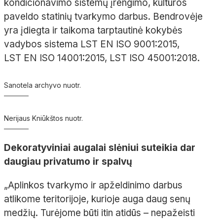
kondicionavimo sistemų įrengimo, kultūros
paveldo statinių tvarkymo darbus. Bendrovėje
yra įdiegta ir taikoma tarptautinė kokybės
vadybos sistema LST
EN
ISO
9001:2015,
LST
EN
ISO
14001:2015, LST
ISO
45001:2018.
Sanotela archyvo nuotr.
Nerijaus Kniūkštos nuotr.
Dekoratyviniai augalai slėniui suteikia dar
daugiau privatumo ir spalvų
„Aplinkos tvarkymo ir apželdinimo darbus
atlikome teritorijoje, kurioje auga daug senų
medžių. Turėjome būti itin atidūs
– nepažeisti