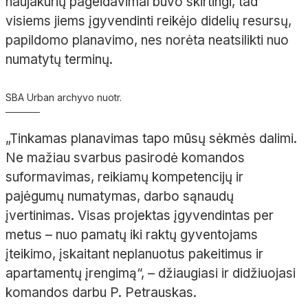
naujakurių pageidavimai buvo skirtingi, tad
visiems jiems įgyvendinti reikėjo didelių resursų,
papildomo planavimo, nes norėta neatsilikti nuo
numatytų terminų.
SBA Urban archyvo nuotr.
„Tinkamas planavimas tapo mūsų sėkmės dalimi.
Ne mažiau svarbus pasirodė komandos
suformavimas, reikiamų kompetencijų ir
pajėgumų numatymas, darbo sąnaudų
įvertinimas. Visas projektas įgyvendintas per
metus
– nuo pamatų iki raktų gyventojams
įteikimo, įskaitant neplanuotus pakeitimus ir
apartamentų įrengimą“,
– džiaugiasi ir didžiuojasi
komandos darbu P.
Petrauskas.