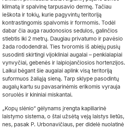
klimatą ir spalvinę tarpusavio dermę. Tačiau
ieškota ir tokių, kurie pagyvintų teritoriją
kontrastingomis spalvomis ir formomis. Todėl
dabar čia auga raudonosios sedulos, galinčios
stiebtis iki 2
metrų. Daugiau privatumo ir pavėsio
žada rododendrai. Ties tvoromis iš abiejų pusių
susodinti skirtingi vijokliniai augalai
–
penkialapiai
vynvyčiai
, gebenės ir laipiojančiosios hortenzijos.
Laikui bėgant šie augalai aplink visą teritoriją
suformuos žaliąją sieną. Tarp sklype pasodintų
augalų kartu su pavasarinėmis
erikomis
vyrauja
soruolės
ir kininiai
miskantai
.
„Kopų slėnio“ gėlynams įrengta kapiliarinė
laistymo sistema, o štai užsėtą veją laistys lietūs,
nes, pasak P.
Urbonavičiaus, per didelė nuolatinė