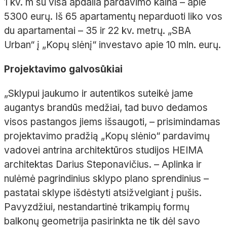
1
kv.
m su visa apdaila pardavimo kaina
– apie
5300
eurų.
I
š 65
apartamentų
neparduoti liko vos
du
apartament
ai –
35 ir 22
kv.
m
etrų
. „SBA
Urban“ į „Kopų slėnį“ investavo apie 10
mln. eurų.
Projektavimo galvosūkiai
„Sklypui jaukumo ir autentikos suteikė jame
augantys brandūs medžiai, tad buvo dedamos
visos pastangos jiems išsaugoti,
– prisimindamas
projektavimo pradžią „Kopų slėnio“ pardavimų
vadovei antrina architektūros studijos HEIMA
architektas Darius Steponavičius.
– Aplinka ir
nulėmė pagrindinius sklypo plano sprendinius
–
pastatai sklype išdėstyti atsižvelgiant į pušis.
Pavyzdžiui, nestandartinė trikampių formų
balkonų geometrija pasirinkta ne tik dėl savo