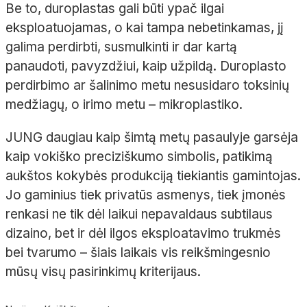
Be to,
duroplastas
gali būti ypač ilgai
eksploatuojamas, o kai tampa nebetinkamas, jį
galima perdirbti, susmulkinti ir dar kartą
panaudoti, pavyzdžiui, kaip užpildą.
Duroplasto
perdirbimo ar šalinimo metu nesusidaro toksinių
medžiagų, o irimo metu
–
mikroplastiko
.
JUNG daugiau kaip šimtą metų pasaulyje garsėja
kaip vokiško preciziškumo simbolis, patikimą
aukštos kokybės produkciją tiekiantis gamintojas.
Jo gaminius tiek privatūs asmenys, tiek įmonės
renkasi ne tik dėl
laikui nepavaldaus subtilaus
dizaino, bet ir dėl ilgos eksploatavimo trukmės
bei tvarumo
– šiais laikais vis reikšmingesnio
mūsų visų pasirinkimų kriterijaus.