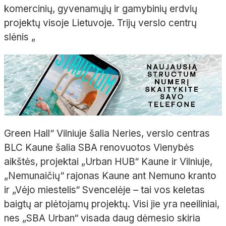
komercinių, gyvenamųjų ir gamybinių erdvių
projektų visoje Lietuvoje. Trijų verslo centrų
slėnis „
Green
Hall
“ Vilniuje šalia Neries, verslo centras
BLC Kaune šalia SBA renovuotos Vienybės
aikštės, projektai „Urban HUB“ Kaune ir Vilniuje,
„Nemunaičių“ rajonas Kaune ant Nemuno kranto
ir „Vėjo miestelis“
Svencelėje
– tai vos keletas
baigtų ar plėtojamų projektų. Visi jie yra neeiliniai,
nes „SBA Urban“ visada daug dėmesio skiria