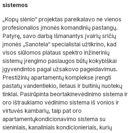
sistemos
„Kopų slėnio“ projektas pareikalavo ne vienos
profesionalios įmonės komandinių pastangų.
Patyrę, savo darbą išmanantys įvairių sričių
įmonės „
Sanotela
“ specialistai užtikrino, kad
visos siūlomos plataus spektro inžinerinių
sistemų įrengimo paslaugos būtų kokybiškai
įgyvendintos pagal užsakovo pageidavimus.
Prestižinių apartamentų komplekse įrengti
pastatų vandentiekio, lietaus ir buitinių nuotekų
tinklai. Pasirūpinta
beortakine
vėdinimo sistema ir
oro ištraukiamo vėdinimo sistema iš vonios ir
virtuvės kambarių, taip pat oro
apartament
ų
kondicionavimo sistema su
sieniniais, kanaliniais kondicionieriais, kurių