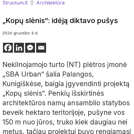
Structum.lt
Architektūra
„Kopų slėnis“: idėją diktavo pušys
2024
gruodžio
9 d.
Nekilnojamojo turto (NT) plėtros įmonė
„SBA Urban“ šalia Palangos,
Kunigiškėse, baigia įgyvendinti projektą
„Kopų slėnis“. Penkių išskirtinės
architektūros namų ansamblio statybos
beveik hektaro teritorijoje, pušyne vos
150
m nuo jūros, truko kiek daugiau nei
metus, tačiau projektui buvo rengiamasi