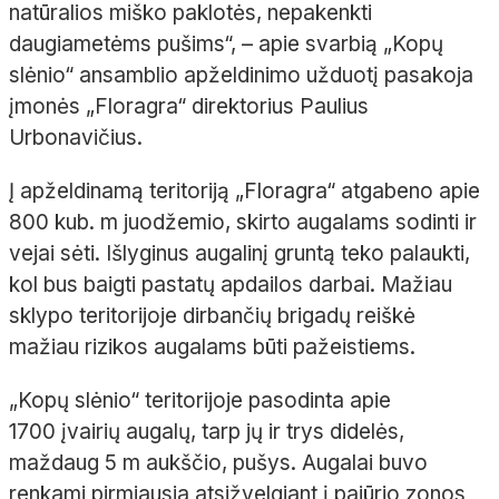
natūralios miško paklotės, nepakenkti
daugiametėms pušims“,
– apie svarbią „Kopų
slėnio“ ansamblio apželdinimo užduotį pasakoja
įmonės „
Floragra
“ direktorius Paulius
Urbonavičius.
Į apželdinamą teritoriją „
Floragra
“ atgabeno apie
800
kub.
m juodžemio, skirto augalams sodinti ir
vejai sėti. Išlyginus augalinį gruntą teko palaukti,
kol bus baigti pastatų apdailos darbai. Mažiau
sklypo teritorijoje dirbančių brigadų reiškė
mažiau rizikos augalams būti pažeistiems.
„Kopų slėnio“ teritorijoje pasodinta apie
1700
įvairių augalų, tarp jų ir trys didelės,
maždaug 5
m aukščio, pušys. Augalai buvo
renkami pirmiausia atsižvelgiant į pajūrio zonos