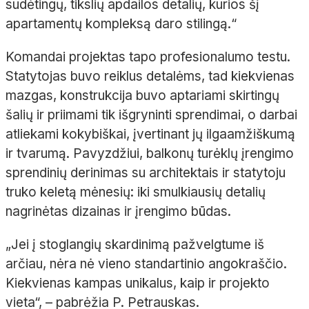
sudėtingų, tikslių apdailos detalių, kurios šį
apartamentų kompleksą daro stilingą.“
Komandai projektas tapo profesionalumo testu.
Statytojas buvo reiklus detalėms, tad kiekvienas
mazgas, konstrukcija buvo aptariami skirtingų
šalių ir priimami tik išgryninti sprendimai, o darbai
atliekami kokybiškai, įvertinant jų ilgaamžiškumą
ir tvarumą. Pavyzdžiui, balkonų turėklų įrengimo
sprendinių derinimas su architektais ir statytoju
truko keletą mėnesių: iki smulkiausių detalių
nagrinėtas dizainas ir įrengimo būdas.
„Jei į stoglangių skardinimą pažvelgtume iš
arčiau, nėra nė vieno standartinio angokraščio.
Kiekvienas kampas unikalus, kaip ir projekto
vieta“,
– pabrėžia P.
Petrauskas.