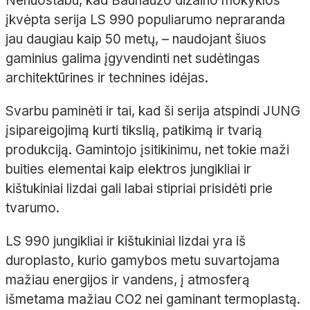
Nenuostabu, kad
Bauhauzo
dizaino mokyklos
įkvėpta serija LS
990 populiarumo nepraranda
jau daugiau kaip 50
metų
,
– naudojant šiuos
gaminius galima įgyvendinti net sudėtingas
architektūrines ir technines idėjas.
Svarbu paminėti ir tai, kad ši serija atspindi JUNG
įsipareigojimą kurti tikslią, patikimą ir tvarią
produkciją. Gamintojo įsitikinimu, net tokie maži
buities elementai kaip elektros jungikliai ir
kištukiniai lizdai gali labai stipriai prisidėti prie
tvarumo.
LS 990 jungikliai ir kištukiniai lizdai yra iš
duroplasto
, kurio gamybos metu suvartojama
mažiau energijos ir vandens, į atmosferą
išmetama mažiau CO2 nei gaminant
termoplastą
.