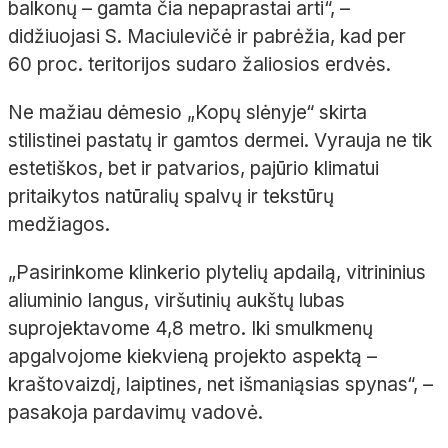
balkonų
– gamta čia nepaprastai arti“,
–
didžiuojasi S.
Maciulevičė
ir pabrėžia, kad per
60
proc. teritorijos sudaro žaliosios erdvės.
Ne mažiau dėmesio „Kopų slėnyje“ skirta
stilistinei pastatų ir gamtos dermei. Vyrauja ne tik
estetiškos, bet ir patvarios, pajūrio klimatui
pritaikytos natūralių spalvų ir tekstūrų
medžiagos.
„Pasirinkome klinkerio plytelių apdailą, vitrininius
aliuminio langus, viršutinių aukštų lubas
suprojektavome 4,8
m
etro
. Iki smulkmenų
apgalvojome kiekvieną projekto aspektą
–
kraštovaizdį, laiptines, net išmaniąsias spynas“,
–
pasakoja pardavimų vadovė.