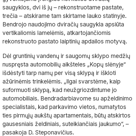
saugyklos, dvi iš jų
– rekonstruotame pastate,
trečia
– atskirame tam skirtame lauko statinyje.
Bendrojo naudojimo dviračių saugykla apsiūta
vertikaliomis
lamelėmis
, atkartojančiomis
rekonstruoto pastato laiptinių apdailos motyvą.
Dėl gruntinių vandenų ir saugomų sklypo medžių
nuspręsta automobilių aikšteles „Kopų slėnyje“
išdėstyti tarp namų per visą sklypą ir iškloti
ažūrinėmis trinkelėmis. „Ilgai svarstėme, kaip
suformuoti sklypą, kad neužgriozdintume jo
automobiliais. Bendradarbiavome su apželdinimo
specialistais, kad parkavimo vietos, numatytos
ties pirmųjų aukštų apartamentais, būtų atskirtos
gausesniais želdiniais, suteikiančiais jaukumo“
,
–
pasakoja D.
Steponavičius.