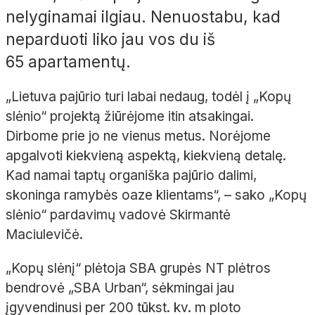
nelyginamai ilgiau. Nenuostabu, kad
neparduoti liko jau vos du iš
65
apartamentų.
„Lietuva pajūrio turi labai nedaug, todėl į „Kopų
slėnio“ projektą žiūrėjome itin atsakingai.
Dirbome prie jo ne vienus metus. Norėjome
apgalvoti kiekvieną aspektą, kiekvieną detalę.
Kad namai taptų organiška pajūrio dalimi,
skoninga ramybės oaze klientams“,
– sako „Kopų
slėnio“ pardavimų vadovė Skirmantė
Maciulevičė
.
„Kopų slėnį“ plėtoja SBA grupės NT plėtros
bendrovė „SBA Urban“, sėkmingai jau
įgyvendinusi per 200
tūkst.
kv.
m ploto