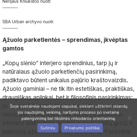
Nerijaus Kniūkštos nuotr.
SBA Urban archyvo nuotr.
Ąžuolo parketlentės – sprendimas, įkvėptas
gamtos
„Kopų slėnio“ interjero sprendinius, tarp jų ir
natūralaus ąžuolo parketlenčių pasirinkimą,
padiktavo būtent unikalus pajūrio kraštovaizdis.
Ąžuolo gaminiai
– ne tik itin estetiškas, praktiškas,
draugiškas aplinkai, bet ir filosofinis pasirinkimas:
jis atspindi ilgaamžiškumo ir sąsajos su gamta
Šioje svetainėje naudojami slapukai, siekiant užtikrinti sklandų
jos naudojimą, veikimą, naršymo proceso po svetainę
ideologiją. Natūralaus šakotumo pasirinkimas
palengvinimą bei tikslinės rinkodaros orientavimą.
interjere atskleidžia gamtos sukurtų raštų grožį ir
Sutinku
Privatumo politika
pabrėžia ąžuolo medienos unikalumą. Pasirinkta