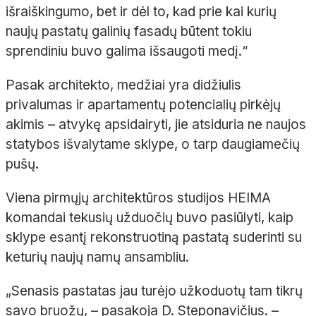
išraiškingumo, bet ir dėl to, kad prie kai kurių
naujų pastatų galinių fasadų būtent tokiu
sprendiniu buvo galima išsaugoti medį.“
Pasak architekto, medžiai yra didžiulis
privalumas ir apartamentų potencialių pirkėjų
akimis
– atvykę apsidairyti, jie atsiduria ne naujos
statybos išvalytame sklype, o tarp daugiamečių
pušų.
Viena pirmųjų architektūros studijos HEIMA
komandai tekusių užduočių buvo pasiūlyti, kaip
sklype esantį rekonstruotiną pastatą suderinti su
keturių naujų namų ansambliu.
„Senasis pastatas jau turėjo užkoduotų tam tikrų
savo bruožų,
– pasakoja D.
Steponavičius.
–