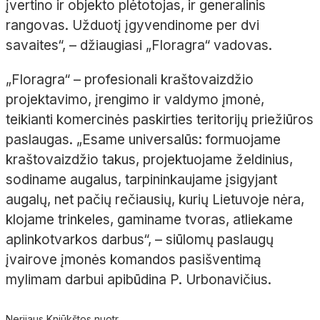
įvertino ir objekto plėtotojas, ir generalinis
rangovas. Užduotį įgyvendinome per dvi
savaites“,
– džiaugiasi „
Floragra
“ vadovas.
„
Floragra
“ – profesionali kraštovaizdžio
projektavimo, įrengimo ir valdymo įmonė,
teikianti komercinės paskirties teritorijų priežiūros
paslaugas. „Esame universalūs: formuojame
kraštovaizdžio takus, projektuojame želdinius,
sodiname augalus, tarpininkaujame įsigyjant
augalų, net pačių rečiausių, kurių Lietuvoje nėra,
klojame trinkeles, gaminame tvoras, atliekame
aplinkotvarkos darbus“,
– siūlomų paslaugų
įvairove įmonės komandos pasišventimą
mylimam darbui apibūdina P.
Urbonavičius.
Nerijaus Kniūkštos nuotr.