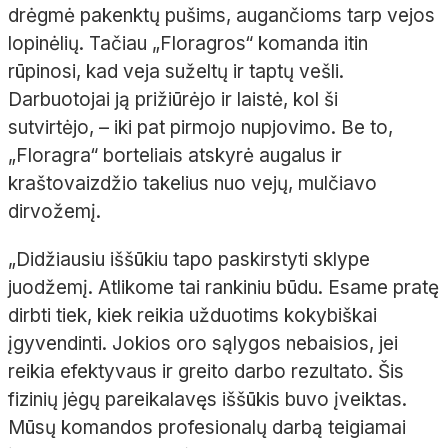
drėgmė pakenktų pušims, augančioms tarp vejos
lopinėlių. Tačiau „
Floragros
“ komanda itin
rūpinosi, kad veja suželtų ir taptų vešli.
Darbuotojai ją prižiūrėjo ir laistė, kol ši
sutvirtėjo,
– iki pat pirmojo nupjovimo. Be to,
„
Floragra
“
borteliais
atskyrė augalus ir
kraštovaizdžio takelius nuo vejų, mulčiavo
dirvožemį.
„Didžiausiu iššūkiu tapo paskirstyti sklype
juodžemį. Atlikome tai rankiniu būdu. Esame pratę
dirbti tiek, kiek reikia užduotims kokybiškai
įgyvendinti. Jokios oro sąlygos nebaisios, jei
reikia efektyvaus ir greito darbo rezultato. Šis
fizinių jėgų pareikalavęs iššūkis buvo įveiktas.
Mūsų komandos profesionalų darbą teigiamai