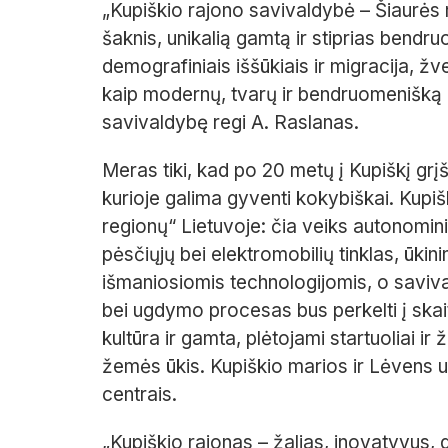
„Kupiškio rajono savivaldybė – Šiaurės ry
šaknis, unikalią gamtą ir stiprias bend
demografiniais iššūkiais ir migracija, žve
kaip modernų, tvarų ir bendruomenišką re
savivaldybę regi A. Raslanas.
Meras tiki, kad po 20 metų į Kupiškį grį
kurioje galima gyventi kokybiškai. Kupiš
regionų“ Lietuvoje: čia veiks autonomini
pėsčiųjų bei elektromobilių tinklas, ūkini
išmaniosiomis technologijomis, o saviv
bei ugdymo procesas bus perkelti į sk
kultūra ir gamta, plėtojami startuoliai i
žemės ūkis. Kupiškio marios ir Lėvens u
centrais.
„Kupiškio rajonas – žalias, inovatyvus,