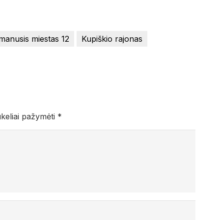
manusis miestas 12
Kupiškio rajonas
ukeliai pažymėti
*