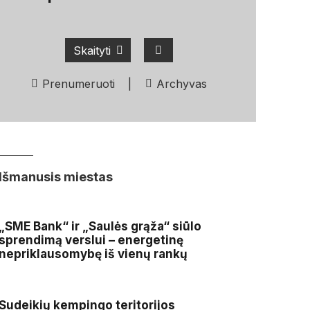
Skaityti
Prenumeruoti
|
Archyvas
Išmanusis miestas
„SME Bank“ ir „Saulės grąža“ siūlo
sprendimą verslui – energetinę
nepriklausomybę iš vienų rankų
Sudeikių kempingo teritorijos