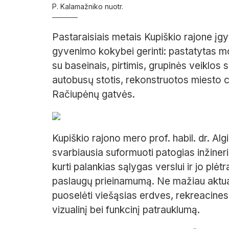
P. Kalamažniko nuotr.
Pastaraisiais metais Kupiškio rajone įg
gyvenimo kokybei gerinti: pastatytas 
su baseinais, pirtimis, grupinės veiklos
autobusų stotis, rekonstruotos miesto ce
Račiupėnų gatvės.
Kupiškio rajono mero prof. habil. dr. Al
svarbiausia suformuoti patogias inžineri
kurti palankias sąlygas verslui ir jo plėt
paslaugų prieinamumą. Ne mažiau aktualu i
puoselėti viešąsias erdves, rekreacines i
vizualinį bei funkcinį patrauklumą.