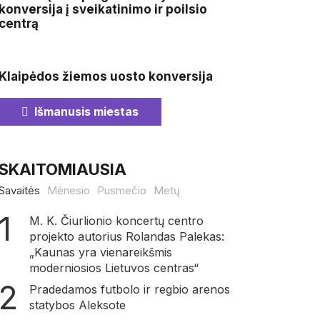
konversija į sveikatinimo ir poilsio
centrą
Klaipėdos žiemos uosto konversija
Išmanusis miestas
SKAITOMIAUSIA
Savaitės
Mėnesio
Pusmečio
Metų
M. K. Čiurlionio koncertų centro
projekto autorius Rolandas Palekas:
„Kaunas yra vienareikšmis
moderniosios Lietuvos centras“
Pradedamos futbolo ir regbio arenos
statybos Aleksote