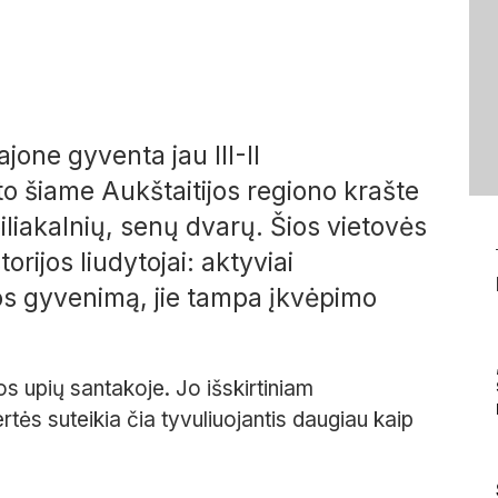
one gyventa jau III-II
to šiame Aukštaitijos regiono krašte
liakalnių, senų dvarų. Šios vietovės
torijos liudytojai: aktyviai
ros gyvenimą, jie tampa įkvėpimo
s upių santakoje. Jo išskirtiniam
tės suteikia čia tyvuliuojantis daugiau kaip