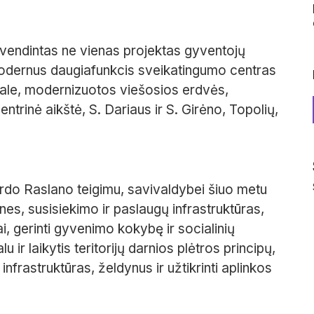
yvendintas ne vienas projektas gyventojų
modernus daugiafunkcis sveikatingumo centras
 sale, modernizuotos viešosios erdvės,
ntrinė aikštė, S. Dariaus ir S. Girėno, Topolių,
girdo Raslano teigimu, savivaldybei šiuo metu
nes, susisiekimo ir paslaugų infrastruktūras,
rai, gerinti gyvenimo kokybę ir socialinių
r laikytis teritorijų darnios plėtros principų,
nfrastruktūras, želdynus ir užtikrinti aplinkos