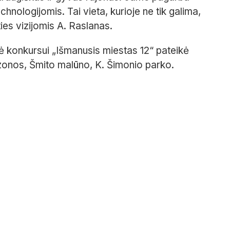
nologijomis. Tai vieta, kurioje ne tik galima,
ities vizijomis A. Raslanas.
ė konkursui „Išmanusis miestas 12“ pateikė
s zonos, Šmito malūno, K. Šimonio parko.