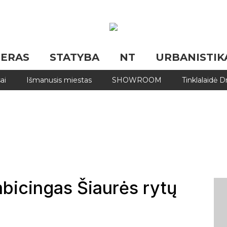
JERAS
STATYBA
NT
URBANISTIK
ai
Išmanusis miestas
SHOWROOM
Tinklalaidė 
mbicingas Šiaurės rytų