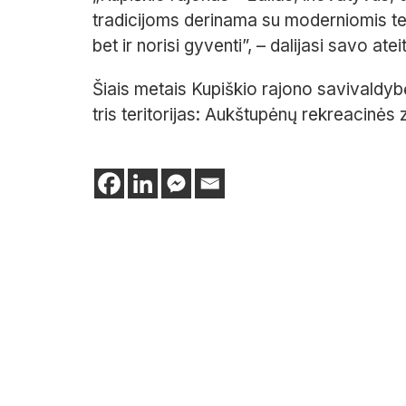
tradicijoms derinama su moderniomis tech
bet ir norisi gyventi”, – dalijasi savo ate
Šiais metais Kupiškio rajono savivaldyb
tris teritorijas: Aukštupėnų rekreacinė