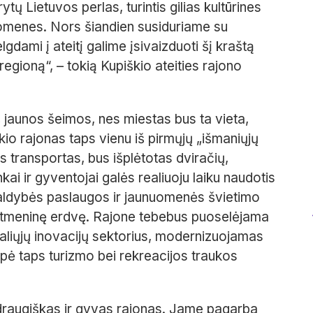
tų Lietuvos perlas, turintis gilias kultūrines
ruomenes. Nors šiandien susiduriame su
lgdami į ateitį galime įsivaizduoti šį kraštą
gioną“, – tokią Kupiškio ateities rajono
š jaunos šeimos, nes miestas bus ta vieta,
kio rajonas taps vienu iš pirmųjų „išmaniųjų
s transportas, bus išplėtotas dviračių,
nkai ir gyventojai galės realiuoju laiku naudotis
aldybės paslaugos ir jaunuomenės švietimo
aitmeninę erdvę. Rajone tebebus puoselėjama
r žaliųjų inovacijų sektorius, modernizuojamas
pė taps turizmo bei rekreacijos traukos
 draugiškas ir gyvas rajonas. Jame pagarba