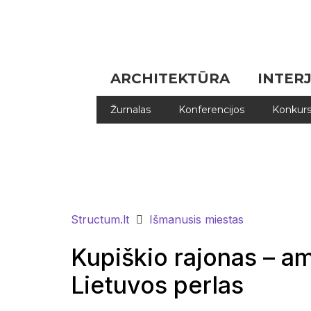
ARCHITEKTŪRA
INTER
Žurnalas
Konferencijos
Konkurs
Structum.lt
Išmanusis miestas
Kupiškio rajonas – a
Lietuvos perlas