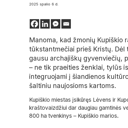
2025
spalio
6 d.
Manoma, kad žmonių Kupiškio raj
tūkstantmečiai prieš Kristų. Dėl 
gausu archajiškų gyvenviečių, pi
– ne tik praeities ženklai, tylūs is
integruojami į šiandienos kultū
šaltiniu naujosioms kartoms.
Kupiškio miestas įsikūręs Lėvens ir Kupo
kraštovaizdžiui dar daugiau gamtinės ver
800 ha tvenkinys – Kupiškio marios.