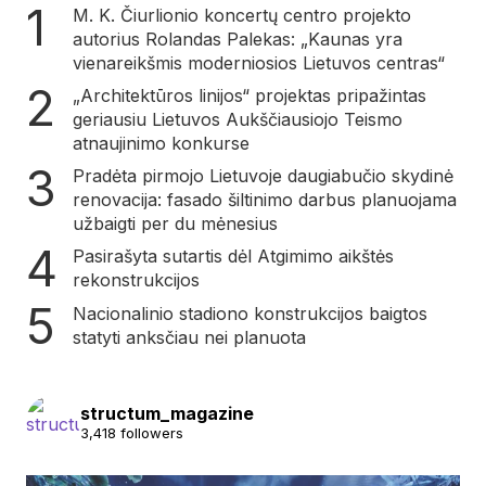
M. K. Čiurlionio koncertų centro projekto
autorius Rolandas Palekas: „Kaunas yra
vienareikšmis moderniosios Lietuvos centras“
„Architektūros linijos“ projektas pripažintas
geriausiu Lietuvos Aukščiausiojo Teismo
atnaujinimo konkurse
Pradėta pirmojo Lietuvoje daugiabučio skydinė
renovacija: fasado šiltinimo darbus planuojama
užbaigti per du mėnesius
Pasirašyta sutartis dėl Atgimimo aikštės
rekonstrukcijos
Nacionalinio stadiono konstrukcijos baigtos
statyti anksčiau nei planuota
structum_magazine
3,418 followers