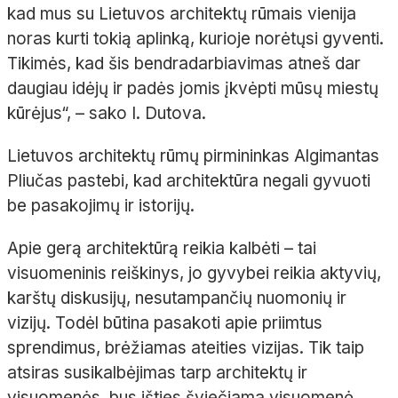
kad mus su Lietuvos architektų rūmais vienija
noras kurti tokią aplinką, kurioje norėtųsi gyventi.
Tikimės, kad šis bendradarbiavimas atneš dar
daugiau idėjų ir padės jomis įkvėpti mūsų miestų
kūrėjus“, – sako I. Dutova.
Lietuvos architektų rūmų pirmininkas Algimantas
Pliučas pastebi, kad architektūra negali gyvuoti
be pasakojimų ir istorijų.
Apie gerą architektūrą reikia kalbėti – tai
visuomeninis reiškinys, jo gyvybei reikia aktyvių,
karštų diskusijų, nesutampančių nuomonių ir
vizijų. Todėl būtina pasakoti apie priimtus
sprendimus, brėžiamas ateities vizijas. Tik taip
atsiras susikalbėjimas tarp architektų ir
visuomenės, bus išties šviečiama visuomenė,