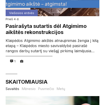
Viešosios erdvės
prieš 4 d.
Pasirašyta sutartis dėl Atgimimo
aikštės rekonstrukcijos
Klaipėdos Atgimimo aikštės atnaujinimas žengia į kitą
etapą – Klaipėdos miesto savivaldybė pasirašė
rangos darbų sutartį su viešąjį pirkimą laimėjusia…
1
SKAITOMIAUSIA
Savaitės
Mėnesio
Pusmečio
Metų