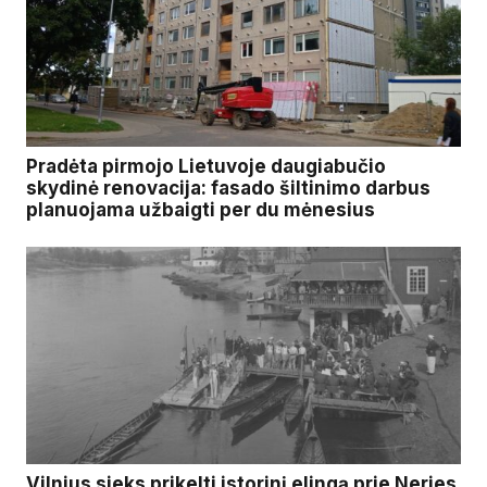
Pradėta pirmojo Lietuvoje daugiabučio
skydinė renovacija: fasado šiltinimo darbus
planuojama užbaigti per du mėnesius
Vilnius sieks prikelti istorinį elingą prie Neries