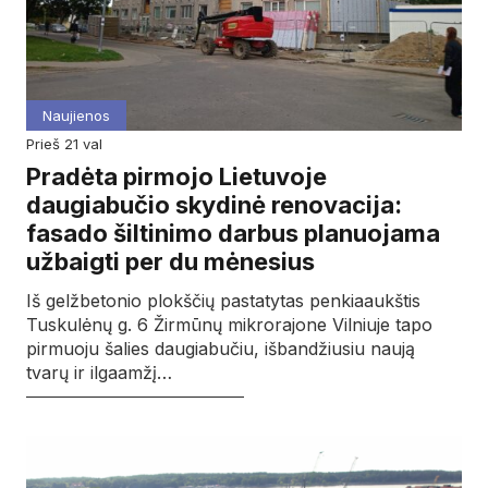
Naujienos
prieš 21 val
Pradėta pirmojo Lietuvoje
daugiabučio skydinė renovacija:
fasado šiltinimo darbus planuojama
užbaigti per du mėnesius
Iš gelžbetonio plokščių pastatytas penkiaaukštis
Tuskulėnų g. 6 Žirmūnų mikrorajone Vilniuje tapo
pirmuoju šalies daugiabučiu, išbandžiusiu naują
tvarų ir ilgaamžį…