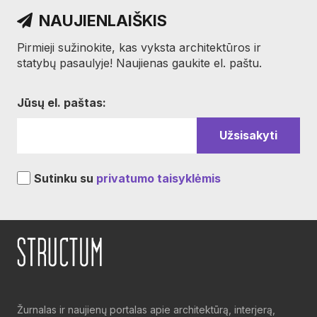
NAUJIENLAIŠKIS
Pirmieji sužinokite, kas vyksta architektūros ir
statybų pasaulyje! Naujienas gaukite el. paštu.
Jūsų el. paštas:
Sutinku su
privatumo taisyklėmis
Žurnalas ir naujienų portalas apie architektūrą, interjerą,