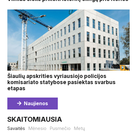
Šiaulių apskrities vyriausiojo policijos
komisariato statybose pasiektas svarbus
etapas
Naujienos
SKAITOMIAUSIA
Savaitės
Mėnesio
Pusmečio
Metų