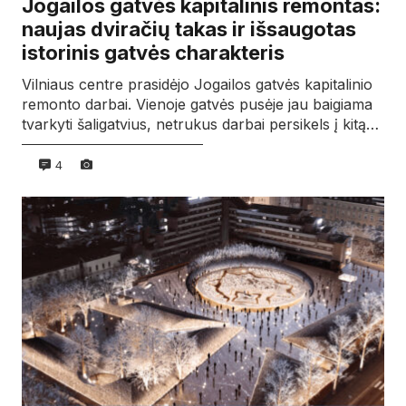
Jogailos gatvės kapitalinis remontas:
naujas dviračių takas ir išsaugotas
istorinis gatvės charakteris
Vilniaus centre prasidėjo Jogailos gatvės kapitalinio
remonto darbai. Vienoje gatvės pusėje jau baigiama
tvarkyti šaligatvius, netrukus darbai persikels į kitą…
4