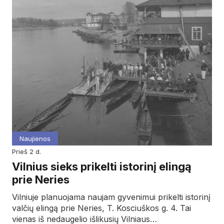
Naujienos
prieš 2 d.
Vilnius sieks prikelti istorinį elingą
prie Neries
Vilniuje planuojama naujam gyvenimui prikelti istorinį
valčių elingą prie Neries, T. Kosciuškos g. 4. Tai
vienas iš nedaugelio išlikusių Vilniaus…