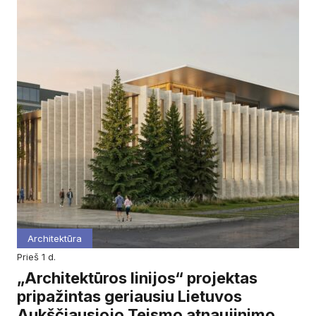
Architektūra
prieš 1 d.
„Architektūros linijos“ projektas
pripažintas geriausiu Lietuvos
Aukščiausiojo Teismo atnaujinimo