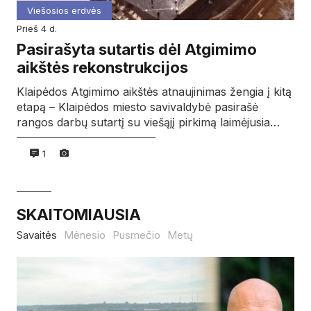
Viešosios erdvės
prieš 4 d.
Pasirašyta sutartis dėl Atgimimo
aikštės rekonstrukcijos
Klaipėdos Atgimimo aikštės atnaujinimas žengia į kitą
etapą – Klaipėdos miesto savivaldybė pasirašė
rangos darbų sutartį su viešąjį pirkimą laimėjusia…
1
SKAITOMIAUSIA
Savaitės
Mėnesio
Pusmečio
Metų