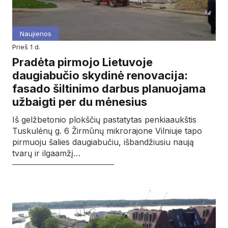
Naujienos
prieš 1 d.
Pradėta pirmojo Lietuvoje
daugiabučio skydinė renovacija:
fasado šiltinimo darbus planuojama
užbaigti per du mėnesius
Iš gelžbetonio plokščių pastatytas penkiaaukštis
Tuskulėnų g. 6 Žirmūnų mikrorajone Vilniuje tapo
pirmuoju šalies daugiabučiu, išbandžiusiu naują
tvarų ir ilgaamžį…