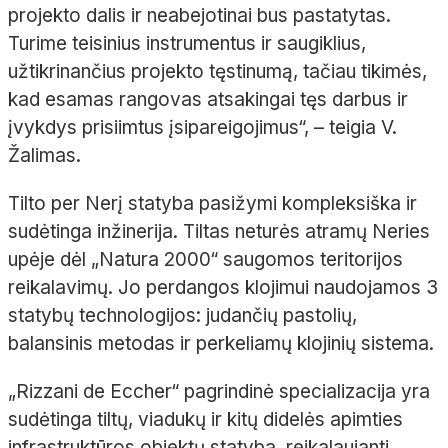
projekto dalis ir neabejotinai bus pastatytas.
Turime teisinius instrumentus ir saugiklius,
užtikrinančius projekto tęstinumą, tačiau tikimės,
kad esamas rangovas atsakingai tęs darbus ir
įvykdys prisiimtus įsipareigojimus“, – teigia V.
Žalimas.
Tilto per Nerį statyba pasižymi kompleksiška ir
sudėtinga inžinerija. Tiltas neturės atramų Neries
upėje dėl „Natura 2000“ saugomos teritorijos
reikalavimų. Jo perdangos klojimui naudojamos 3
statybų technologijos: judančių pastolių,
balansinis metodas ir perkeliamų klojinių sistema.
„Rizzani de Eccher“ pagrindinė specializacija yra
sudėtinga tiltų, viadukų ir kitų didelės apimties
infrastruktūros objektų statyba, reikalaujanti