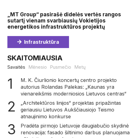
„MT Group“ pasirašė didelės vertės rangos
sutartį vienam svarbiausių Vokietijos
energetikos infrastruktūros projektų
Infrastruktūra
SKAITOMIAUSIA
Savaitės
Mėnesio
Pusmečio
Metų
M. K. Čiurlionio koncertų centro projekto
autorius Rolandas Palekas: „Kaunas yra
vienareikšmis moderniosios Lietuvos centras“
„Architektūros linijos“ projektas pripažintas
geriausiu Lietuvos Aukščiausiojo Teismo
atnaujinimo konkurse
Pradėta pirmojo Lietuvoje daugiabučio skydinė
renovacija: fasado šiltinimo darbus planuojama