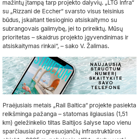
mažintų įtampą tarp projekto dalyvių. „LTG Infra“
su „Rizzani de Eccher“ svarsto visus teisinius
būdus, įskaitant tiesioginio atsiskaitymo su
subrangovais galimybę, jei to prireiktų. Mūsų
prioritetas – skaidrus projekto įgyvendinimas ir
atsiskaitymas rinkai“, – sako V. Žalimas.
Praėjusiais metais „Rail Baltica“ projekte pasiekta
reikšminga pažanga – statomas ilgiausias (1,51
km) geležinkelio tiltas Baltijos šalyse tapo vienu
sparčiausiai progresuojančių infrastruktūros