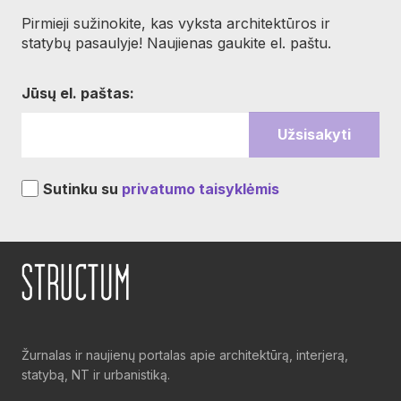
Pirmieji sužinokite, kas vyksta architektūros ir
statybų pasaulyje! Naujienas gaukite el. paštu.
Jūsų el. paštas:
Sutinku su
privatumo taisyklėmis
Žurnalas ir naujienų portalas apie architektūrą, interjerą,
statybą, NT ir urbanistiką.