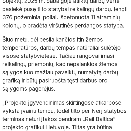
objektų. 2025 m. pabaigoje atliktų darbų vertė
pasiekė pusę tilto statybai reikalingų darbų. Įengti
376 požeminiai poliai, išbetonuota 11 atraminių
kolonų, o pradėta viršutinės perdangos statyba.
Šiuo metu, dėl besilaikančios itin žemos
temperatūros, darbų tempas natūraliai sulėtėjo
visose statybvietėse. Tačiau rangovai imasi
reikalingų priemonių, kad nepalankios žiemos
sąlygos kuo mažiau paveiktų numatytą darbų
grafiką ir būtų pasiruošta tęsti darbus oro
sąlygoms pagerėjus.
„Projekto įgyvendinimas skirtingose atkarpose
vyksta įvairiu tempu, todėl tilto per Nerį statybos
terminas neturi įtakos bendram „Rail Baltica“
projekto grafikui Lietuvoje. Tiltas yra būtina