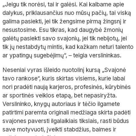
„Jeigu tik norėsi, tai ir galėsi. Kai kalbame apie
dalykus, priklausančius nuo mūsų pačių, tai viską
galima pasiekti, jei tik žengsime pirmą žingsnį ir
nesustosime. Esu tikras, kad daugybė žmonių
galėtų pasiekti savo svajonių, jei tik nebijotų, jei
tik jų nestabdytų mintis, kad kažkam neturi talento
ar ypatingų sugebėjimų“, – teigia verslininkas.
Neseniai vyras išleido nuotolinį kursą „Svajonė
tavo rankose“, kuris skirtas visiems, kurie labai
nori pradėti naują karjeros, profesinės, kūrybinės
ar sportinės veiklos etapą, bet nepasiryžta.
Verslininko, knygų autoriaus ir tėčio ilgamete
patirtimi paremta originali medžiaga skirta padėti
svajones paversti ilgalaikiais tikslais, rasti būdus
save motyvuoti, įveikti stabdžius, baimes ir