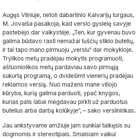
Augęs Vilniuje, netoli dabartinio Kalvarijų turgaus,
M. Jovaiša pasakoja, kad verslo gyslelę savyje
pastebėjo dar vaikystėje. „Ten, kur gyvenau buvo
galima būdavo rasti nemažai tuščių stiklo butelių,
ir tai tapo mano pirmuoju „verslu“ dar mokykloje.
Trylikos metų pradėjau mokytis programuoti,
aštuoniolikos metų pardaviau savo pirmąją
sukurtą programą, o dvidešimt vienerių pradėjau
reklamos verslą. Nuo mažens mane viliojo
kūryba, kurią galima parduoti, ypač knygos,
kurias pats labai mėgdavau pirkti už parduotus
butelius arba darbą kolūkyje“, – sako verslininkas.
Jau ankstyvame amžiuje jam sunkiai taikęsis su
dogmomis ir stereotipais. Smalsiam vaikui