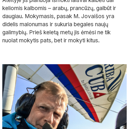
Ateityje jis planuoja išmokti laisvai kalbėti dar
keliomis kalbomis – arabų, prancūzų, galbūt ir
daugiau. Mokymasis, pasak M. Jovaišos yra
didelis malonumas ir sukuria begales naujų
galimybių. Prieš keletą metų jis ėmėsi ne tik
nuolat mokytis pats, bet ir mokyti kitus.