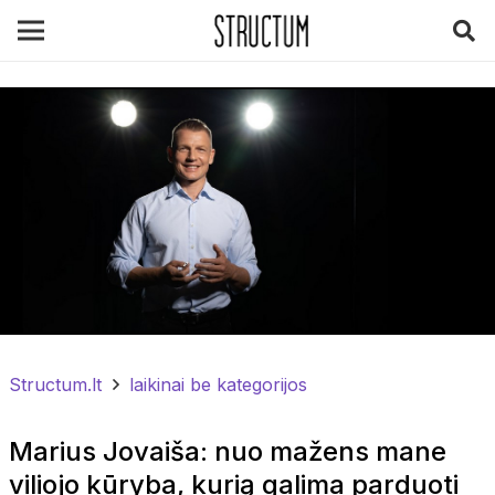
Structum.lt
laikinai be kategorijos
Marius Jovaiša: nuo mažens mane
viliojo kūryba, kurią galima parduoti