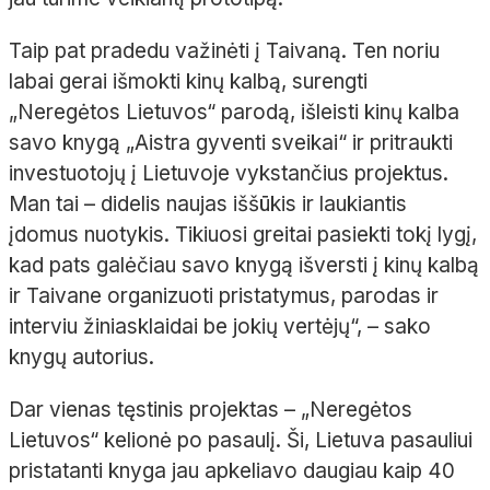
Taip pat pradedu važinėti į Taivaną. Ten noriu
labai gerai išmokti kinų kalbą, surengti
„Neregėtos Lietuvos“ parodą, išleisti kinų kalba
savo knygą „Aistra gyventi sveikai“ ir pritraukti
investuotojų į Lietuvoje vykstančius projektus.
Man tai – didelis naujas iššūkis ir laukiantis
įdomus nuotykis. Tikiuosi greitai pasiekti tokį lygį,
kad pats galėčiau savo knygą išversti į kinų kalbą
ir Taivane organizuoti pristatymus, parodas ir
interviu žiniasklaidai be jokių vertėjų“, – sako
knygų autorius.
Dar vienas tęstinis projektas – „Neregėtos
Lietuvos“ kelionė po pasaulį. Ši, Lietuva pasauliui
pristatanti knyga jau apkeliavo daugiau kaip 40