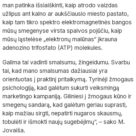
man patinka išsiaiškinti, kaip atrodo vaizdas
užlipus ant kalno ar aukščiausio miesto pastato,
kaip tam tikro spektro elektromagnetinės bangos
mūsų smegenyse virsta spalvos pojūčiu, kaip
mūsų ląstelėse „elektronų malūnas“ įkrauna
adenozino trifosfato (ATP) molekules.
Galima tai vadinti smalsumu, žingeidumu. Svarbu
tai, kad mano smalsumas dažiausiai yra
orientuotas į praktinį pritaikymą. Tyrinėji žmogaus
psichologiją, kad galėtum sukurti veiksmingą
marketingo kampaniją. Giliniesi į žmogaus kūno ir
smegenų sandarą, kad galėtum geriau suprasti,
kaip mažiau sirgti, nepatirti nugaros skausmų,
tobulėti ir išmokti naujų sugebėjimų“, – sako M.
Jovaiša.