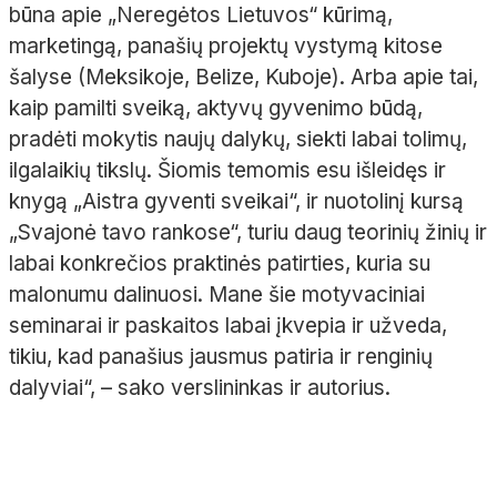
būna apie „Neregėtos Lietuvos“ kūrimą,
marketingą, panašių projektų vystymą kitose
šalyse (Meksikoje, Belize, Kuboje). Arba apie tai,
kaip pamilti sveiką, aktyvų gyvenimo būdą,
pradėti mokytis naujų dalykų, siekti labai tolimų,
ilgalaikių tikslų. Šiomis temomis esu išleidęs ir
knygą „Aistra gyventi sveikai“, ir nuotolinį kursą
„Svajonė tavo rankose“, turiu daug teorinių žinių ir
labai konkrečios praktinės patirties, kuria su
malonumu dalinuosi. Mane šie motyvaciniai
seminarai ir paskaitos labai įkvepia ir užveda,
tikiu, kad panašius jausmus patiria ir renginių
dalyviai“, – sako verslininkas ir autorius.