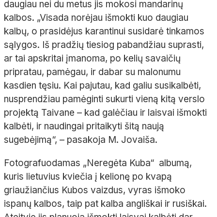
daugiau nei du metus jis mokosi mandarinų
kalbos. „Visada norėjau išmokti kuo daugiau
kalbų, o prasidėjus karantinui susidarė tinkamos
sąlygos. Iš pradžių tiesiog pabandžiau suprasti,
ar tai apskritai įmanoma, po kelių savaičių
pripratau, pamėgau, ir dabar su malonumu
kasdien tęsiu. Kai pajutau, kad galiu susikalbėti,
nusprendžiau pamėginti sukurti vieną kitą verslo
projektą Taivane – kad galėčiau ir laisvai išmokti
kalbėti, ir naudingai pritaikyti šitą naują
sugebėjimą“, – pasakoja M. Jovaiša.
Fotografuodamas „Neregėta Kuba“ albumą,
kuris lietuvius kviečia į kelionę po kvapą
griaužiančius Kubos vaizdus, vyras išmoko
ispanų kalbos, taip pat kalba angliškai ir rusiškai.