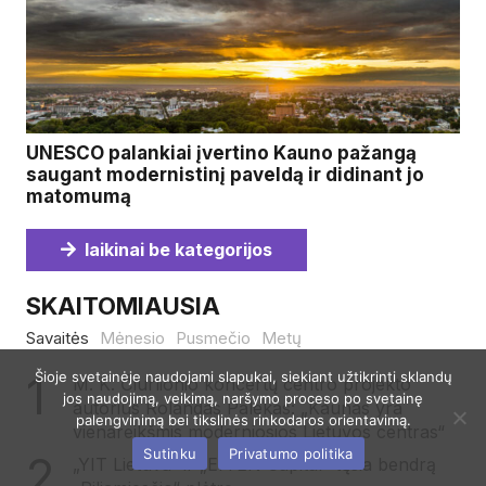
UNESCO palankiai įvertino Kauno pažangą
saugant modernistinį paveldą ir didinant jo
matomumą
laikinai be kategorijos
SKAITOMIAUSIA
Savaitės
Mėnesio
Pusmečio
Metų
Šioje svetainėje naudojami slapukai, siekiant užtikrinti sklandų
M. K. Čiurlionio koncertų centro projekto
jos naudojimą, veikimą, naršymo proceso po svetainę
autorius Rolandas Palekas: „Kaunas yra
palengvinimą bei tikslinės rinkodaros orientavimą.
vienareikšmis moderniosios Lietuvos centras“
Sutinku
Privatumo politika
„YIT Lietuva“ ir „EfTEN Capital“ tęsia bendrą