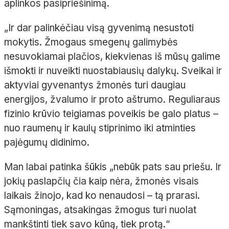
aplinkos pasipriešinimą.
„Ir dar palinkėčiau visą gyvenimą nesustoti
mokytis. Žmogaus smegenų galimybės
nesuvokiamai plačios, kiekvienas iš mūsų galime
išmokti ir nuveikti nuostabiausių dalykų. Sveikai ir
aktyviai gyvenantys žmonės turi daugiau
energijos, žvalumo ir proto aštrumo. Reguliaraus
fizinio krūvio teigiamas poveikis be galo platus –
nuo raumenų ir kaulų stiprinimo iki atminties
pajėgumų didinimo.
Man labai patinka šūkis „nebūk pats sau priešu. Ir
jokių paslapčių čia kaip nėra, žmonės visais
laikais žinojo, kad ko nenaudosi – tą prarasi.
Sąmoningas, atsakingas žmogus turi nuolat
mankštinti tiek savo kūną, tiek protą.“