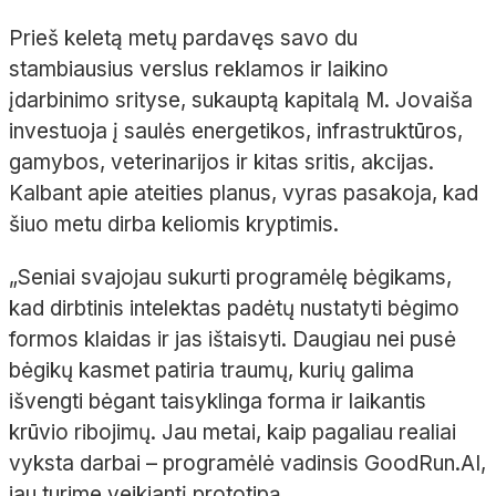
Prieš keletą metų pardavęs savo du
stambiausius verslus reklamos ir laikino
įdarbinimo srityse, sukauptą kapitalą M. Jovaiša
investuoja į saulės energetikos, infrastruktūros,
gamybos, veterinarijos ir kitas sritis, akcijas.
Kalbant apie ateities planus, vyras pasakoja, kad
šiuo metu dirba keliomis kryptimis.
„Seniai svajojau sukurti programėlę bėgikams,
kad dirbtinis intelektas padėtų nustatyti bėgimo
formos klaidas ir jas ištaisyti. Daugiau nei pusė
bėgikų kasmet patiria traumų, kurių galima
išvengti bėgant taisyklinga forma ir laikantis
krūvio ribojimų. Jau metai, kaip pagaliau realiai
vyksta darbai – programėlė vadinsis GoodRun.AI,
jau turime veikiantį prototipą.