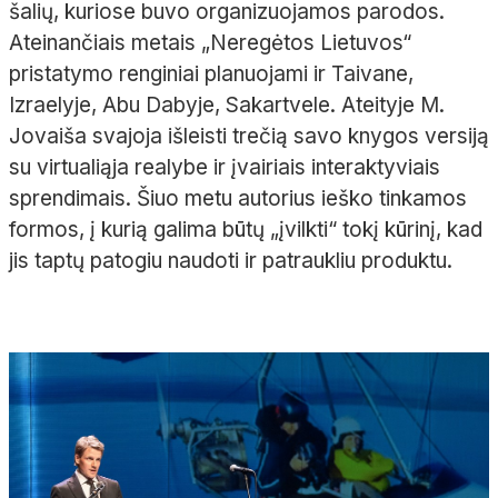
šalių, kuriose buvo organizuojamos parodos.
Ateinančiais metais „Neregėtos Lietuvos“
pristatymo renginiai planuojami ir Taivane,
Izraelyje, Abu Dabyje, Sakartvele. Ateityje M.
Jovaiša svajoja išleisti trečią savo knygos versiją
su virtualiąja realybe ir įvairiais interaktyviais
sprendimais. Šiuo metu autorius ieško tinkamos
formos, į kurią galima būtų „įvilkti“ tokį kūrinį, kad
jis taptų patogiu naudoti ir patraukliu produktu.