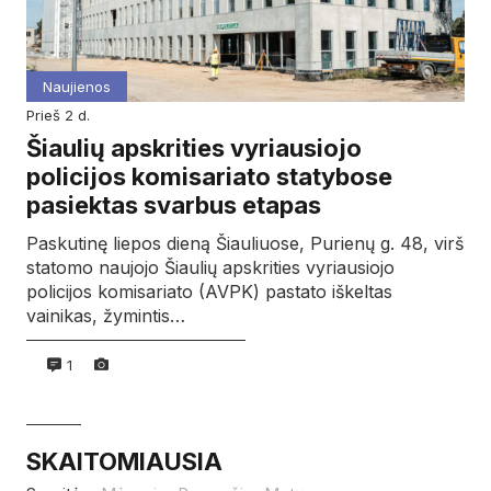
Naujienos
prieš 2 d.
Šiaulių apskrities vyriausiojo
policijos komisariato statybose
pasiektas svarbus etapas
Paskutinę liepos dieną Šiauliuose, Purienų g. 48, virš
statomo naujojo Šiaulių apskrities vyriausiojo
policijos komisariato (AVPK) pastato iškeltas
vainikas, žymintis…
1
SKAITOMIAUSIA