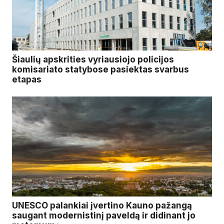
Šiaulių apskrities vyriausiojo policijos
komisariato statybose pasiektas svarbus
etapas
UNESCO palankiai įvertino Kauno pažangą
saugant modernistinį paveldą ir didinant jo