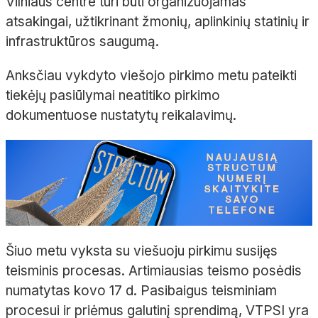
Vilniaus centre turi būti organizuojamas
atsakingai, užtikrinant žmonių, aplinkinių statinių ir
infrastruktūros saugumą.
Anksčiau vykdyto viešojo pirkimo metu pateikti
tiekėjų pasiūlymai neatitiko pirkimo
dokumentuose nustatytų reikalavimų.
Šiuo metu vyksta su viešuoju pirkimu susijęs
teisminis procesas. Artimiausias teismo posėdis
numatytas kovo 17 d. Pasibaigus teisminiam
procesui ir priėmus galutinį sprendimą, VTPSI yra