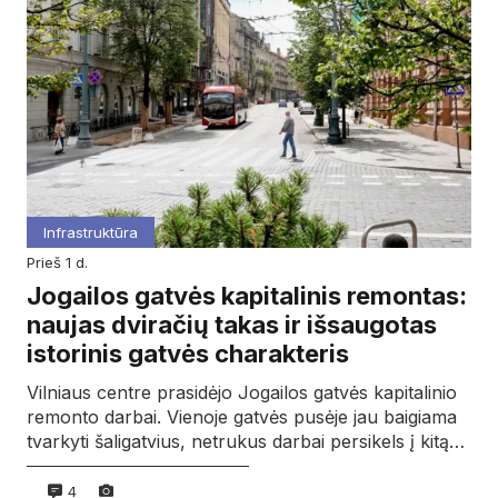
Infrastruktūra
prieš 1 d.
Jogailos gatvės kapitalinis remontas:
naujas dviračių takas ir išsaugotas
istorinis gatvės charakteris
Vilniaus centre prasidėjo Jogailos gatvės kapitalinio
remonto darbai. Vienoje gatvės pusėje jau baigiama
tvarkyti šaligatvius, netrukus darbai persikels į kitą…
4