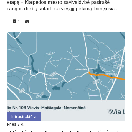
etapą – Klaipėdos miesto savivaldybė pasirašė
rangos darbų sutartį su viešąjį pirkimą laimėjusia…
1
Infrastruktūra
prieš 2 d.