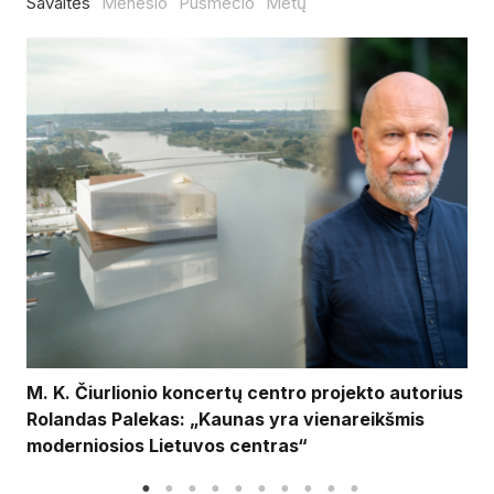
Savaitės
Mėnesio
Pusmečio
Metų
M. K. Čiurlionio koncertų centro projekto autorius
Rolandas Palekas: „Kaunas yra vienareikšmis
moderniosios Lietuvos centras“