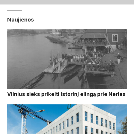
Naujienos
Vilnius sieks prikelti istorinį elingą prie Neries