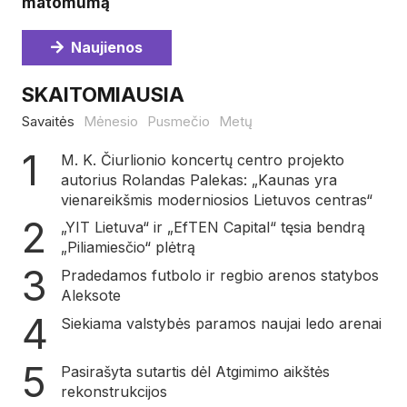
matomumą
Naujienos
SKAITOMIAUSIA
Savaitės
Mėnesio
Pusmečio
Metų
M. K. Čiurlionio koncertų centro projekto
autorius Rolandas Palekas: „Kaunas yra
vienareikšmis moderniosios Lietuvos centras“
„YIT Lietuva“ ir „EfTEN Capital“ tęsia bendrą
„Piliamiesčio“ plėtrą
Pradedamos futbolo ir regbio arenos statybos
Aleksote
Siekiama valstybės paramos naujai ledo arenai
Pasirašyta sutartis dėl Atgimimo aikštės
rekonstrukcijos