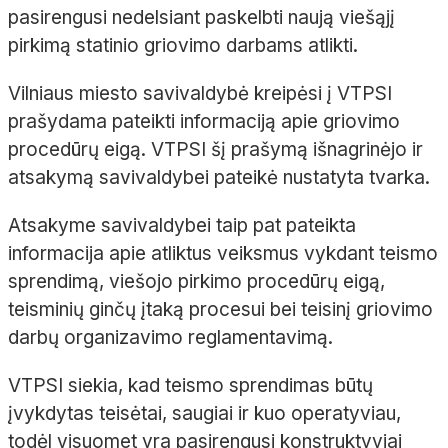
pasirengusi nedelsiant paskelbti naują viešąjį
pirkimą statinio griovimo darbams atlikti.
Vilniaus miesto savivaldybė kreipėsi į VTPSI
prašydama pateikti informaciją apie griovimo
procedūrų eigą. VTPSI šį prašymą išnagrinėjo ir
atsakymą savivaldybei pateikė nustatyta tvarka.
Atsakyme savivaldybei taip pat pateikta
informacija apie atliktus veiksmus vykdant teismo
sprendimą, viešojo pirkimo procedūrų eigą,
teisminių ginčų įtaką procesui bei teisinį griovimo
darbų organizavimo reglamentavimą.
VTPSI siekia, kad teismo sprendimas būtų
įvykdytas teisėtai, saugiai ir kuo operatyviau,
todėl visuomet yra pasirengusi konstruktyviai