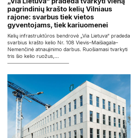
„Via Lietuva“ pradeda tvarkyti vieną
pagrindinių krašto kelių Vilniaus
rajone: svarbus tiek vietos
gyventojams, tiek kariuomenei
Kelių infrastruktūros bendrovė „Via Lietuva“ pradeda
svarbius krašto kelio Nr. 108 Vievis–Maišiagala–
Nemenčinė atnaujinimo darbus. Ruošiamasi tvarkyti
tris šio kelio ruožus,…