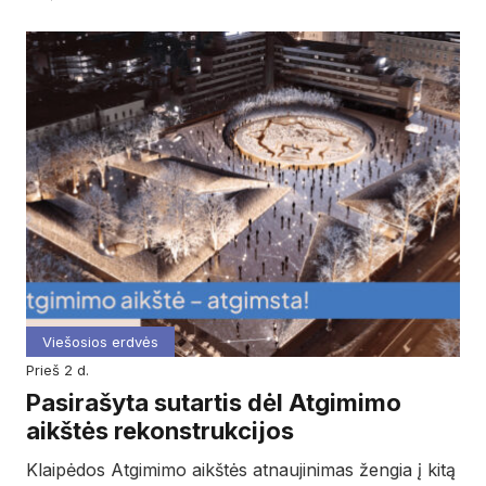
Viešosios erdvės
prieš 2 d.
Pasirašyta sutartis dėl Atgimimo
aikštės rekonstrukcijos
Klaipėdos Atgimimo aikštės atnaujinimas žengia į kitą