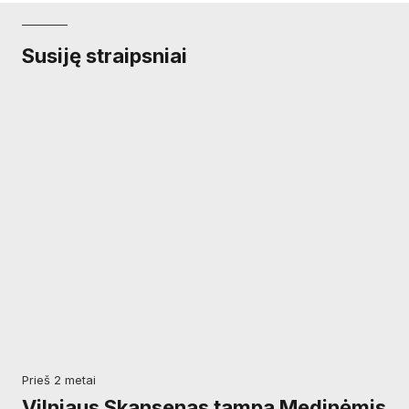
Susiję straipsniai
prieš 2 metai
Vilniaus Skansenas tampa Medinėmis