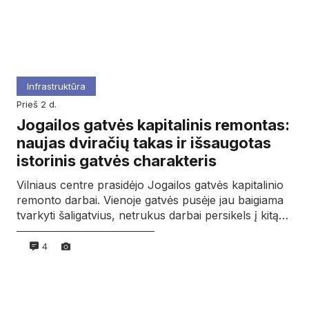
Infrastruktūra
prieš 2 d.
Jogailos gatvės kapitalinis remontas:
naujas dviračių takas ir išsaugotas
istorinis gatvės charakteris
Vilniaus centre prasidėjo Jogailos gatvės kapitalinio
remonto darbai. Vienoje gatvės pusėje jau baigiama
tvarkyti šaligatvius, netrukus darbai persikels į kitą…
4