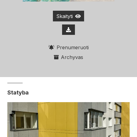
Skaityti
Prenumeruoti
Archyvas
Statyba