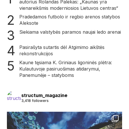
autorius Rolandas Palekas: „Kaunas yra
vienareikšmis moderniosios Lietuvos centras“
Pradedamos futbolo ir regbio arenos statybos
Aleksote
Siekiama valstybės paramos naujai ledo arenai
Pasirašyta sutartis dėl Atgimimo aikštės
rekonstrukcijos
Kaune tęsiama K. Griniaus ligoninės plėtra:
Kulautuvoje pasiruošimas atidarymui,
Panemunėje – statyboms
structum_magazine
3,418 followers