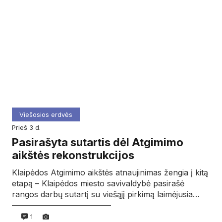
Viešosios erdvės
prieš 3 d.
Pasirašyta sutartis dėl Atgimimo
aikštės rekonstrukcijos
Klaipėdos Atgimimo aikštės atnaujinimas žengia į kitą
etapą – Klaipėdos miesto savivaldybė pasirašė
rangos darbų sutartį su viešąjį pirkimą laimėjusia…
1