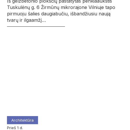
Iš gelžbetonio plokščių pastatytas penkiaaukštis
Tuskulėnų g. 6 Žirmūnų mikrorajone Vilniuje tapo
pirmuoju šalies daugiabučiu, išbandžiusiu naują
tvarų ir ilgaamžį…
Architektūra
prieš 1 d.