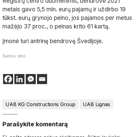
Registrų centro duomenimis, bendrovė 2021
metais gavo 5,5 mln. eurų pajamų ir uždirbo 19
tūkst. eurų grynojo pelno, jos pajamos per metus
mažėjo 37 proc., o pelnas krito 61 kartą.
Įmonė turi antrinę bendrovę Švedijoje.
Šaltinis: BNS
UAB KG Constructions Group
UAB Lignas
Parašykite komentarą