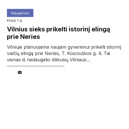
Naujienos
prieš 1 d.
Vilnius sieks prikelti istorinį elingą
prie Neries
Vilniuje planuojama naujam gyvenimui prikelti istorinį
valčių elingą prie Neries, T. Kosciuškos g. 4. Tai
vienas iš nedaugelio išlikusių Vilniaus…