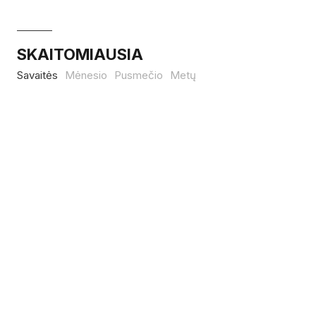
SKAITOMIAUSIA
Savaitės
Mėnesio
Pusmečio
Metų