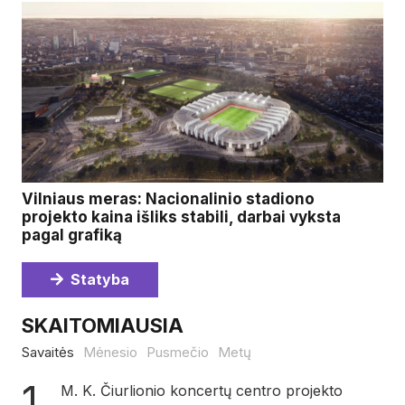
Vilniaus meras: Nacionalinio stadiono
projekto kaina išliks stabili, darbai vyksta
pagal grafiką
Statyba
SKAITOMIAUSIA
Savaitės
Mėnesio
Pusmečio
Metų
M. K. Čiurlionio koncertų centro projekto