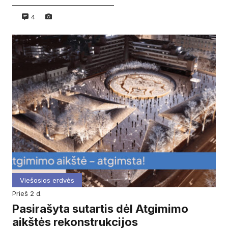
4
Viešosios erdvės
prieš 2 d.
Pasirašyta sutartis dėl Atgimimo
aikštės rekonstrukcijos