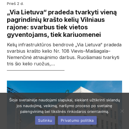
prieš 2 d.
„Via Lietuva“ pradeda tvarkyti vieną
pagrindinių krašto kelių Vilniaus
rajone: svarbus tiek vietos
gyventojams, tiek kariuomenei
Kelių infrastruktūros bendrovė „Via Lietuva“ pradeda
svarbius krašto kelio Nr. 108 Vievis–Maišiagala–
Nemenčinė atnaujinimo darbus. Ruošiamasi tvarkyti
tris šio kelio ruožus,…
Šioje svetainėje naudojami slapukai, siekiant užtikrinti sklandų
jos naudojimą, veikimą, naršymo proceso po svetainę
palengvinimą bei tikslinės rinkodaros orientavimą.
Sutinku
Privatumo politika