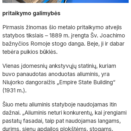
pritaikymo galimybės
Pirmasis žinomas šio metalo pritaikymo atvejis
statybos tikslais – 1889 m. įrengta Šv. Joachimo
bažnyčios Romoje stogo danga. Beje, ji ir dabar
tebėra puikios būklės.
Vienas įdomesnių ankstyvųjų statinių, kuriam
buvo panaudotas anoduotas aliuminis, yra
Niujorko dangoraižis „Empire State Building“
(1931 m.).
Šiuo metu aliuminis statyboje naudojamas itin
dažnai. „Aliuminis neturi konkurentų, kai įrengiami
pastatų fasadai, taip pat naudojamas langams,
durims, sienų apdailos plokštėms, stogams,