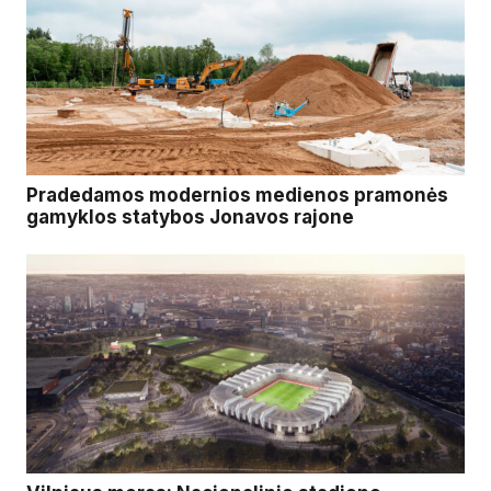
Pradedamos modernios medienos pramonės
gamyklos statybos Jonavos rajone