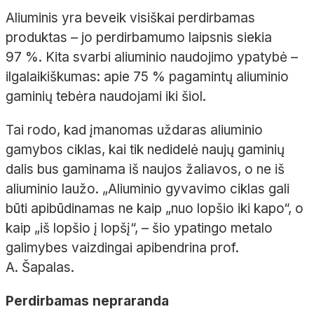
Aliuminis yra beveik visiškai perdirbamas
produktas – jo perdirbamumo laipsnis siekia
97 %. Kita svarbi aliuminio naudojimo ypatybė –
ilgalaikiškumas: apie 75 % pagamintų aliuminio
gaminių tebėra naudojami iki šiol.
Tai rodo, kad įmanomas uždaras aliuminio
gamybos ciklas, kai tik nedidelė naujų gaminių
dalis bus gaminama iš naujos žaliavos, o ne iš
aliuminio laužo. „Aliuminio gyvavimo ciklas gali
būti apibūdinamas ne kaip „nuo lopšio iki kapo“, o
kaip „iš lopšio į lopšį“, – šio ypatingo metalo
galimybes vaizdingai apibendrina prof.
A. Šapalas.
Perdirbamas nepraranda