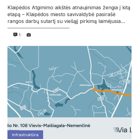
Klaipėdos Atgimimo aikštės atnaujinimas žengia į kitą
etapą – Klaipėdos miesto savivaldybė pasirašė
rangos darbų sutartį su viešąjį pirkimą laimėjusia…
1
Infrastruktūra