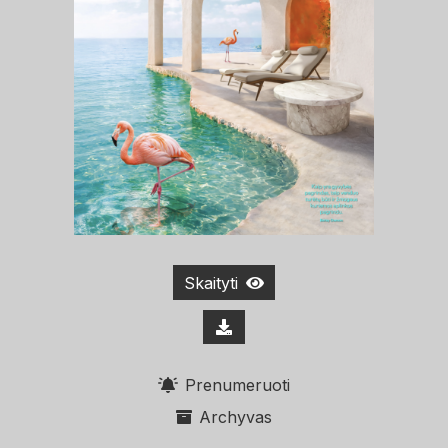
Skaityti
Prenumeruoti
Archyvas