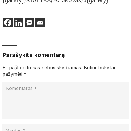
{gallery}/STATYBA/2015Kovas/5{gallery}
Parašykite komentarą
El. pašto adresas nebus skelbiamas.
Būtini laukeliai
pažymėti
*