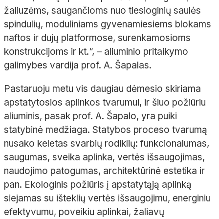
žaliuzėms, saugančioms nuo tiesioginių saulės
spindulių, moduliniams gyvenamiesiems blokams
naftos ir dujų platformose, surenkamosioms
konstrukcijoms ir kt.“, – aliuminio pritaikymo
galimybes vardija prof. A. Šapalas.
Pastaruoju metu vis daugiau dėmesio skiriama
apstatytosios aplinkos tvarumui, ir šiuo požiūriu
aliuminis, pasak prof. A. Šapalo, yra puiki
statybinė medžiaga. Statybos proceso tvarumą
nusako keletas svarbių rodiklių: funkcionalumas,
saugumas, sveika aplinka, vertės išsaugojimas,
naudojimo patogumas, architektūrinė estetika ir
pan. Ekologinis požiūris į apstatytąją aplinką
siejamas su išteklių vertės išsaugojimu, energiniu
efektyvumu, poveikiu aplinkai, žaliavų