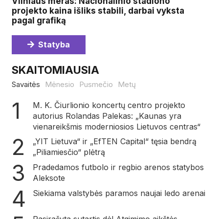
Vilniaus meras: Nacionalinio stadiono
projekto kaina išliks stabili, darbai vyksta
pagal grafiką
Statyba
SKAITOMIAUSIA
Savaitės
Mėnesio
Pusmečio
Metų
M. K. Čiurlionio koncertų centro projekto
autorius Rolandas Palekas: „Kaunas yra
vienareikšmis moderniosios Lietuvos centras“
„YIT Lietuva“ ir „EfTEN Capital“ tęsia bendrą
„Piliamiesčio“ plėtrą
Pradedamos futbolo ir regbio arenos statybos
Aleksote
Siekiama valstybės paramos naujai ledo arenai
Pasirašyta sutartis dėl Atgimimo aikštės