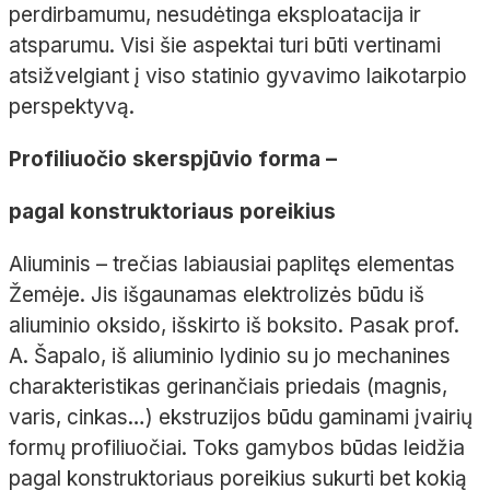
perdirbamumu, nesudėtinga eksploatacija ir
atsparumu. Visi šie aspektai turi būti vertinami
atsižvelgiant į viso statinio gyvavimo laikotarpio
perspektyvą.
Profiliuočio skerspjūvio forma –
pagal konstruktoriaus poreikius
Aliuminis – trečias labiausiai paplitęs elementas
Žemėje. Jis išgaunamas elektrolizės būdu iš
aliuminio oksido, išskirto iš boksito. Pasak prof.
A. Šapalo, iš aliuminio lydinio su jo mechanines
charakteristikas gerinančiais priedais (magnis,
varis, cinkas…) ekstruzijos būdu gaminami įvairių
formų profiliuočiai. Toks gamybos būdas leidžia
pagal konstruktoriaus poreikius sukurti bet kokią