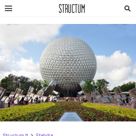
Structum.lt
Statyba