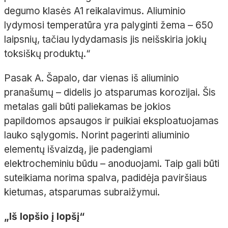
degumo klasės A1 reikalavimus. Aliuminio
lydymosi temperatūra yra palyginti žema – 650
laipsnių, tačiau lydydamasis jis neišskiria jokių
toksiškų produktų.“
Pasak A. Šapalo, dar vienas iš aliuminio
pranašumų – didelis jo atsparumas korozijai. Šis
metalas gali būti paliekamas be jokios
papildomos apsaugos ir puikiai eksploatuojamas
lauko sąlygomis. Norint pagerinti aliuminio
elementų išvaizdą, jie padengiami
elektrocheminiu būdu – anoduojami. Taip gali būti
suteikiama norima spalva, padidėja paviršiaus
kietumas, atsparumas subraižymui.
„Iš lopšio į lopšį“