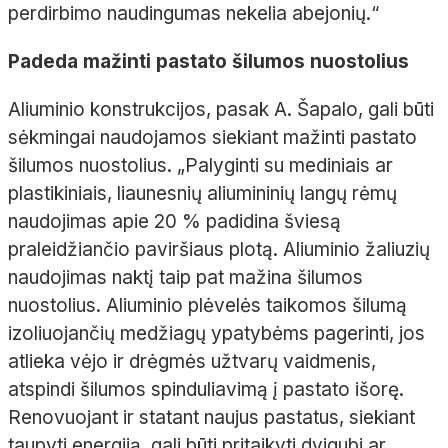
perdirbimo naudingumas nekelia abejonių.“
Padeda mažinti pastato šilumos nuostolius
Aliuminio konstrukcijos, pasak A. Šapalo, gali būti
sėkmingai naudojamos siekiant mažinti pastato
šilumos nuostolius. „Palyginti su mediniais ar
plastikiniais, liaunesnių aliumininių langų rėmų
naudojimas apie 20 % padidina šviesą
praleidžiančio paviršiaus plotą. Aliuminio žaliuzių
naudojimas naktį taip pat mažina šilumos
nuostolius. Aliuminio plėvelės taikomos šilumą
izoliuojančių medžiagų ypatybėms pagerinti, jos
atlieka vėjo ir drėgmės užtvarų vaidmenis,
atspindi šilumos spinduliavimą į pastato išorę.
Renovuojant ir statant naujus pastatus, siekiant
taupyti energiją, gali būti pritaikyti dvigubi ar