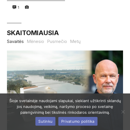
1
SKAITOMIAUSIA
Savaitės
Mėnesio
Pusmečio
Metų
Šioje svetainėje naudojami slapukai, siekiant užtikrinti sklandų
jos naudojimą, veikimą, naršymo proceso po svetainę
palengvinimą bei tikslinės rinkodaros orientavimą.
Sutinku
Privatumo politika