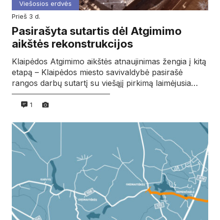
Viešosios erdvės
prieš 3 d.
Pasirašyta sutartis dėl Atgimimo
aikštės rekonstrukcijos
Klaipėdos Atgimimo aikštės atnaujinimas žengia į kitą
etapą – Klaipėdos miesto savivaldybė pasirašė
rangos darbų sutartį su viešąjį pirkimą laimėjusia…
1