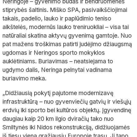
Neringoje – gyvenimo būdas ir bendruomenės
stiprybės šaltinis. Miško SPA, pasivaikščiojimai
takais, padelio, lauko ir paplūdimio teniso
aikštelės, modernūs lauko treniruokliai – visa tai
natūraliai skatina aktyvų gyvenimą gamtoje. Nuo
pat mažens troškimas patirti judėjimo džiaugsmą
ugdomas ir Neringos sporto mokyklos
auklėtiniams. Buriavimas – neatsiejama to
ugdymo dalis, Neringa pelnytai vadinama
buriavimo meka.
„Didžiausią pokytį pajutome modernizavę
infrastruktūrą – nuo gyvenviečių gatvių ir viešųjų
erdvių iki sporto bei kultūros objektų. Įgyvendinę
daugiau kaip 20 km ilgio dviračių tako nuo
Smiltynės iki Nidos rekonstrukciją, didžiuojamės
iš tiesų viena gražiausių Europoje trasų. Ji tapo