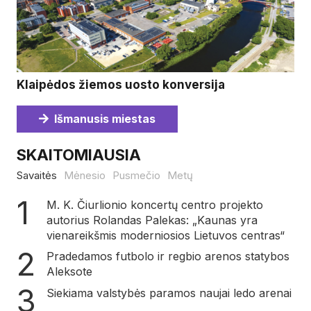
Klaipėdos žiemos uosto konversija
Išmanusis miestas
SKAITOMIAUSIA
Savaitės
Mėnesio
Pusmečio
Metų
M. K. Čiurlionio koncertų centro projekto
autorius Rolandas Palekas: „Kaunas yra
vienareikšmis moderniosios Lietuvos centras“
Pradedamos futbolo ir regbio arenos statybos
Aleksote
Siekiama valstybės paramos naujai ledo arenai