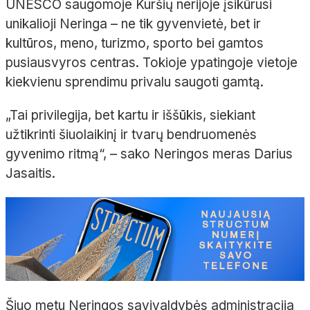
UNESCO saugomoje Kuršių nerijoje įsikūrusi
unikalioji Neringa – ne tik gyvenvietė, bet ir
kultūros, meno, turizmo, sporto bei gamtos
pusiausvyros centras. Tokioje ypatingoje vietoje
kiekvienu sprendimu privalu saugoti gamtą.
„Tai privilegija, bet kartu ir iššūkis, siekiant
užtikrinti šiuolaikinį ir tvarų bendruomenės
gyvenimo ritmą“, – sako Neringos meras Darius
Jasaitis.
Šiuo metu Neringos savivaldybės administracija