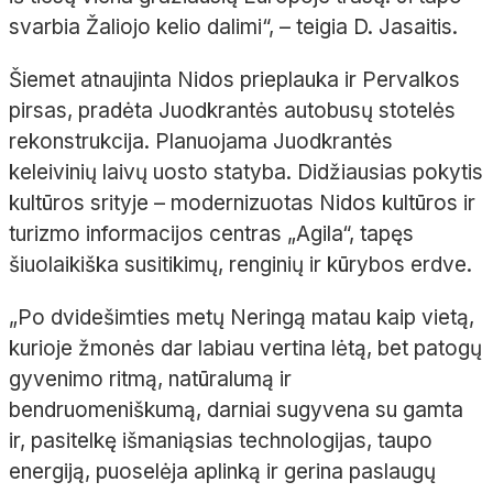
svarbia Žaliojo kelio dalimi“, – teigia D. Jasaitis.
Šiemet atnaujinta Nidos prieplauka ir Pervalkos
pirsas, pradėta Juodkrantės autobusų stotelės
rekonstrukcija. Planuojama Juodkrantės
keleivinių laivų uosto statyba. Didžiausias pokytis
kultūros srityje – modernizuotas Nidos kultūros ir
turizmo informacijos centras „Agila“, tapęs
šiuolaikiška susitikimų, renginių ir kūrybos erdve.
„Po dvidešimties metų Neringą matau kaip vietą,
kurioje žmonės dar labiau vertina lėtą, bet patogų
gyvenimo ritmą, natūralumą ir
bendruomeniškumą, darniai sugyvena su gamta
ir, pasitelkę išmaniąsias technologijas, taupo
energiją, puoselėja aplinką ir gerina paslaugų