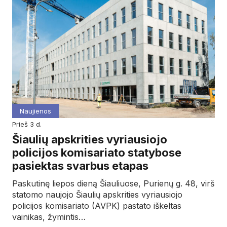
Naujienos
prieš 3 d.
Šiaulių apskrities vyriausiojo
policijos komisariato statybose
pasiektas svarbus etapas
Paskutinę liepos dieną Šiauliuose, Purienų g. 48, virš
statomo naujojo Šiaulių apskrities vyriausiojo
policijos komisariato (AVPK) pastato iškeltas
vainikas, žymintis…