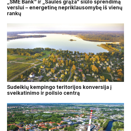
„SME Bank“ ir „Saulės grąža“ siūlo sprendimą
verslui – energetinę nepriklausomybę iš vienų
rankų
Sudeikių kempingo teritorijos konversija į
sveikatinimo ir poilsio centrą