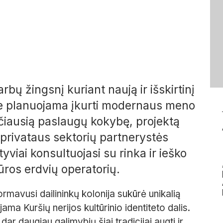
bų žingsnį kuriant naują ir išskirtinį
oje planuojama įkurti modernaus meno
ščiausią paslaugų kokybę, projektą
 privataus sektorių partnerystės
viai konsultuojasi su rinka ir ieško
ūros erdvių operatorių.
ormavusi dailininkų kolonija sukūrė unikalią
ejama Kuršių nerijos kultūrinio identiteto dalis.
ar daugiau galimybių šiai tradicijai augti ir