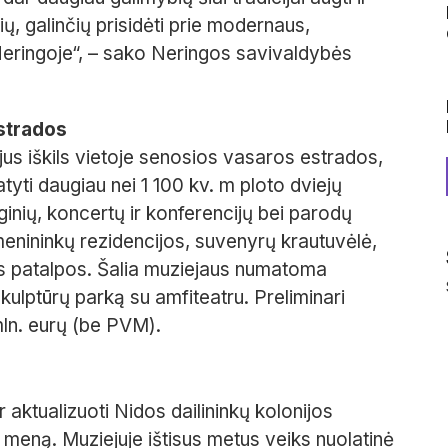
ių, galinčių prisidėti prie modernaus,
Neringoje“, – sako Neringos savivaldybės
strados
s iškils vietoje senosios vasaros estrados,
yti daugiau nei 1 100 kv. m ploto dviejų
inių, koncertų ir konferencijų bei parodų
menininkų rezidencijos, suvenyrų krautuvėlė,
ės patalpos. Šalia muziejaus numatoma
skulptūrų parką su amfiteatru. Preliminari
 mln. eurų (be PVM).
r aktualizuoti Nidos dailininkų kolonijos
nį meną. Muziejuje ištisus metus veiks nuolatinė