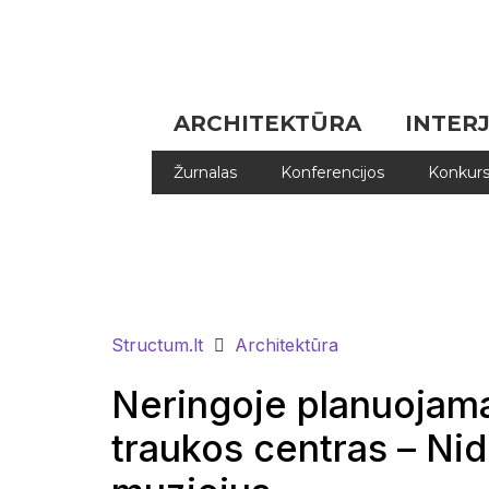
ARCHITEKTŪRA
INTER
Žurnalas
Konferencijos
Konkurs
Structum.lt
Architektūra
Neringoje planuojama
traukos centras – N