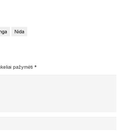
nga
Nida
ukeliai pažymėti
*