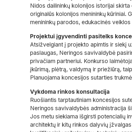
Nidos dailininkų kolonijos istorijai skir
originalūs kolonijos menininkų kūriniai.
menininkų parodos, edukacinės veiklos bei
Projektui įgyvendinti pasitelks konce
Atsižvelgiant į projekto apimtis ir siekį 
paslaugas, Neringos savivaldybė pasirin
privačiam partneriui. Konkurso laimėto
įkūrimą, plėtrą, valdymą ir priežiūrą, tai
Planuojama koncesijos sutarties trukmė
Vykdoma rinkos konsultacija
Ruošiantis tarptautiniam koncesijos su
Neringos savivaldybės administracija ši
Jos metu siekiama išgirsti potencialių i
architektų ir kitų rinkos dalyvių įžvalg