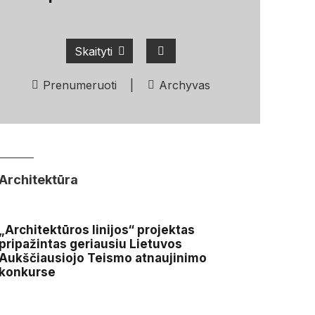
Skaityti
Prenumeruoti
|
Archyvas
Architektūra
„Architektūros linijos“ projektas
pripažintas geriausiu Lietuvos
Aukščiausiojo Teismo atnaujinimo
konkurse