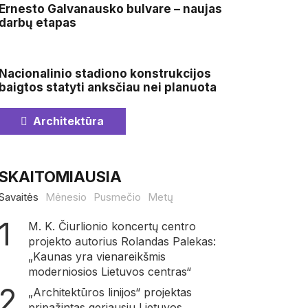
Ernesto Galvanausko bulvare – naujas
darbų etapas
Nacionalinio stadiono konstrukcijos
baigtos statyti anksčiau nei planuota
Architektūra
SKAITOMIAUSIA
Savaitės
Mėnesio
Pusmečio
Metų
M. K. Čiurlionio koncertų centro
projekto autorius Rolandas Palekas:
„Kaunas yra vienareikšmis
moderniosios Lietuvos centras“
„Architektūros linijos“ projektas
pripažintas geriausiu Lietuvos