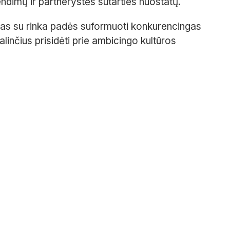
endimų ir partnerystės sutarties nuostatų.
ogas su rinka padės suformuoti konkurencingas
galinčius prisidėti prie ambicingo kultūros