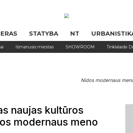
JERAS
STATYBA
NT
URBANISTIK
ai
Išmanusis miestas
SHOWROOM
Tinklalaidė 
Nidos modernaus meno m
s naujas kultūros
idos modernaus meno