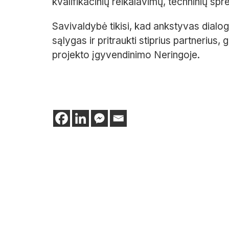
kvalifikacinių reikalavimų, techninių spr
Savivaldybė tikisi, kad ankstyvas dial
sąlygas ir pritraukti stiprius partnerius, 
projekto įgyvendinimo Neringoje.