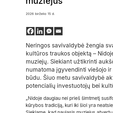
muziejus
2026
birželio
15 d.
Neringos savivaldybė žengia svar
kultūros traukos objektą – Nid
muziejų. Siekiant užtikrinti auk
numatoma įgyvendinti viešojo ir
būdu. Šiuo metu savivaldybė akty
potencialių investuotojų bei kult
„Nidoje daugiau nei prieš šimtmetį susif
kūrybos tradiciją, kuri iki šiol yra neatsi
Siekiame, kad naujasis muziejus atvertų d