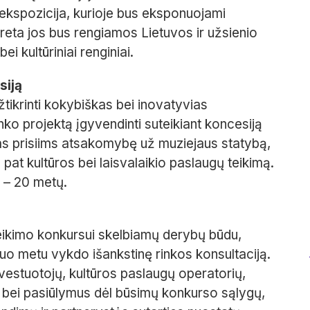
ta ekspozicija, kurioje bus eksponuojami
 Greta jos bus rengiamos Lietuvos ir užsienio
 kultūriniai renginiai.
siją
užtikrinti kokybiškas bei inovatyvias
ko projektą įgyvendinti suteikiant koncesiją
jas prisiims atsakomybę už muziejaus statybą,
p pat kultūros bei laisvalaikio paslaugų teikimą.
 – 20 metų.
teikimo konkursui skelbiamų derybų būdu,
uo metu vykdo išankstinę rinkos konsultaciją.
nvestuotojų, kultūros paslaugų operatorių,
as bei pasiūlymus dėl būsimų konkurso sąlygų,