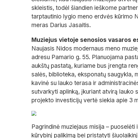
skleistis, todėl šiandien ieškome partner
tarptautinio lygio meno erdvės kūrimo 
meras Darius Jasaitis.
Muziejus vietoje senosios vasaros e
Naujasis Nidos modernaus meno muzieju
adresu Pamario g. 55. Planuojama pastat
aukštų pastatą, kuriame bus įrengta reng
salės, biblioteka, eksponatų saugykla, 
kavinė su lauko terasa ir administracin
sutvarkyti aplinką, įkuriant atvirą lauko 
projekto investicijų vertė siekia apie 3
Pagrindinė muziejaus misija – puoselėti i
kūrybinį palikimą bei pristatyti šiuolaiki