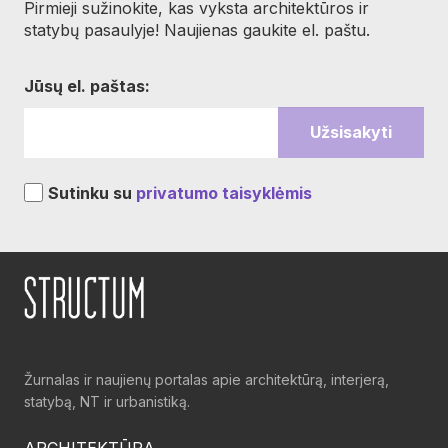
Pirmieji sužinokite, kas vyksta architektūros ir
statybų pasaulyje! Naujienas gaukite el. paštu.
Jūsų el. paštas:
Sutinku su
privatumo taisyklėmis
Žurnalas ir naujienų portalas apie architektūrą, interjerą,
statybą, NT ir urbanistiką.
ARCHITEKTŪRA