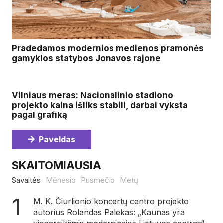
Pradedamos modernios medienos pramonės
gamyklos statybos Jonavos rajone
Vilniaus meras: Nacionalinio stadiono
projekto kaina išliks stabili, darbai vyksta
pagal grafiką
Paveldas
SKAITOMIAUSIA
Savaitės
Mėnesio
Pusmečio
Metų
M. K. Čiurlionio koncertų centro projekto
autorius Rolandas Palekas: „Kaunas yra
vienareikšmis moderniosios Lietuvos centras“