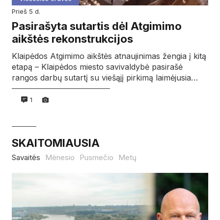
prieš 5 d.
Pasirašyta sutartis dėl Atgimimo
aikštės rekonstrukcijos
Klaipėdos Atgimimo aikštės atnaujinimas žengia į kitą
etapą – Klaipėdos miesto savivaldybė pasirašė
rangos darbų sutartį su viešąjį pirkimą laimėjusia…
1
SKAITOMIAUSIA
Savaitės
Mėnesio
Pusmečio
Metų