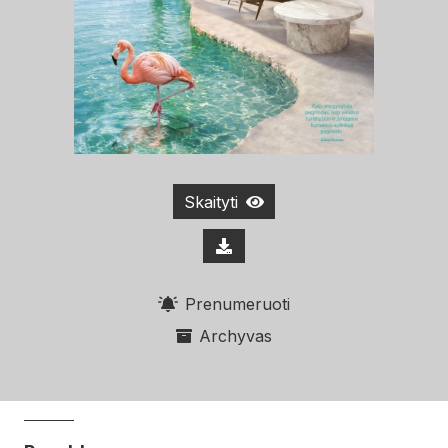
Skaityti
Prenumeruoti
Archyvas