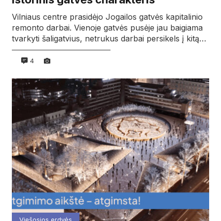
Vilniaus centre prasidėjo Jogailos gatvės kapitalinio
remonto darbai. Vienoje gatvės pusėje jau baigiama
tvarkyti šaligatvius, netrukus darbai persikels į kitą…
4
Viešosios erdvės