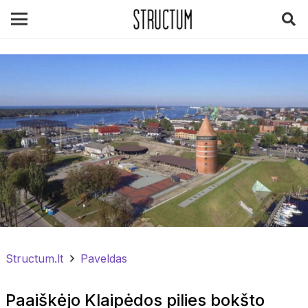
Structum.lt
Paveldas
Paaiškėjo Klaipėdos pilies bokšto