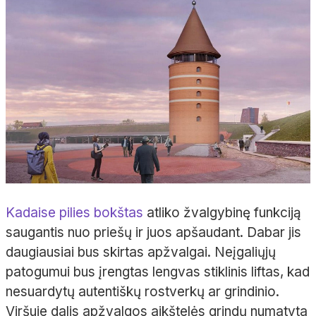
Kadaise pilies bokštas
atliko žvalgybinę funkciją
saugantis nuo priešų ir juos apšaudant. Dabar jis
daugiausiai bus skirtas apžvalgai. Neįgaliųjų
patogumui bus įrengtas lengvas stiklinis liftas, kad
nesuardytų autentiškų rostverkų ar grindinio.
Viršuje dalis apžvalgos aikštelės grindų numatyta