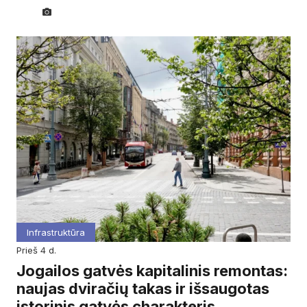
Infrastruktūra
prieš 4 d.
Jogailos gatvės kapitalinis remontas:
naujas dviračių takas ir išsaugotas
istorinis gatvės charakteris