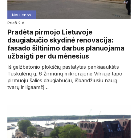
Naujienos
prieš 2 d.
Pradėta pirmojo Lietuvoje
daugiabučio skydinė renovacija:
fasado šiltinimo darbus planuojama
užbaigti per du mėnesius
Iš gelžbetonio plokščių pastatytas penkiaaukštis
Tuskulėnų g. 6 Žirmūnų mikrorajone Vilniuje tapo
pirmuoju šalies daugiabučiu, išbandžiusiu naują
tvarų ir ilgaamžį…