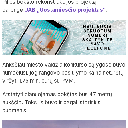
Pilies bokšto rekonstrukcijos projektą
parengė
UAB „Uostamiesčio projektas“
.
Anksčiau miesto valdžia konkurso sąlygose buvo
numačiusi, jog rangovo pasiūlymo kaina neturėtų
viršyti 1,75 mln. eurų su PVM.
Atstatyti planuojamas bokštas bus 47 metrų
aukščio. Toks jis buvo ir pagal istorinius
duomenis.