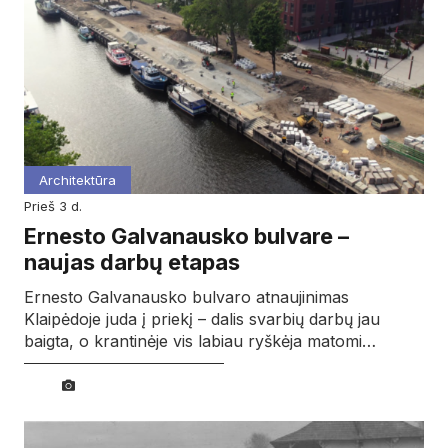
Architektūra
prieš 3 d.
Ernesto Galvanausko bulvare –
naujas darbų etapas
Ernesto Galvanausko bulvaro atnaujinimas
Klaipėdoje juda į priekį – dalis svarbių darbų jau
baigta, o krantinėje vis labiau ryškėja matomi…