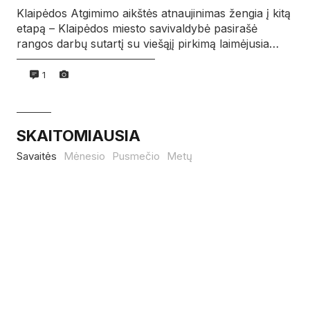
Klaipėdos Atgimimo aikštės atnaujinimas žengia į kitą
etapą – Klaipėdos miesto savivaldybė pasirašė
rangos darbų sutartį su viešąjį pirkimą laimėjusia…
1
SKAITOMIAUSIA
Savaitės
Mėnesio
Pusmečio
Metų