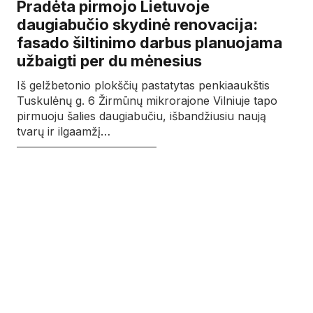
Pradėta pirmojo Lietuvoje
daugiabučio skydinė renovacija:
fasado šiltinimo darbus planuojama
užbaigti per du mėnesius
Iš gelžbetonio plokščių pastatytas penkiaaukštis
Tuskulėnų g. 6 Žirmūnų mikrorajone Vilniuje tapo
pirmuoju šalies daugiabučiu, išbandžiusiu naują
tvarų ir ilgaamžį…