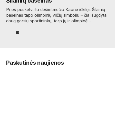
Šilainių baseinas
Prieš pusketvirto dešimtmečio Kaune iškilęs Šilainių
baseinas tapo olimpinių vilčių simboliu – čia išugdyta
daug garsių sportininkų, tarp jų ir olimpinė…
Paskutinės naujienos