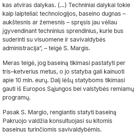
kas atviras dalykas. (…) Techniniai dalykai tokie
kaip laipteliai: technologijos, baseino dugnas –
aukštesnis ar žemesnis – spręsis jau vėliau
įgyvendinant techninius sprendinius, kurie bus
suderinti su visuomene ir savivaldybės
administracija“, – teigė S. Margis.
Meras teigė, jog baseiną tikimasi pastatyti per
tris–ketverius metus, o jo statyba gali kainuoti
apie 10 mln. eurų. Dalį lėšų statyboms tikimasi
gauti iš Europos Sąjungos bei valstybės remiamų
programų.
Pasak S. Margio, rengiantis statyti baseiną
Pakruojo valdžia konsultuojasi su kitomis
baseinus turinčiomis savivaldybėmis.