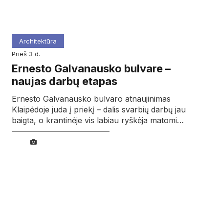
Architektūra
prieš 3 d.
Ernesto Galvanausko bulvare –
naujas darbų etapas
Ernesto Galvanausko bulvaro atnaujinimas
Klaipėdoje juda į priekį – dalis svarbių darbų jau
baigta, o krantinėje vis labiau ryškėja matomi…