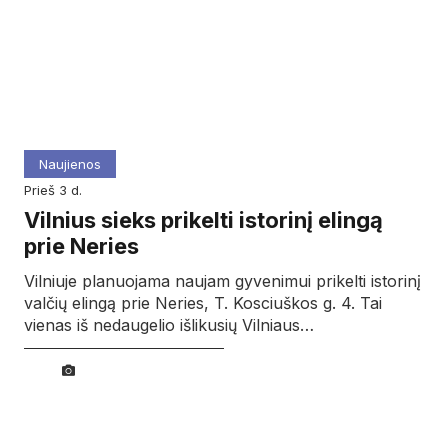
Naujienos
prieš 3 d.
Vilnius sieks prikelti istorinį elingą
prie Neries
Vilniuje planuojama naujam gyvenimui prikelti istorinį
valčių elingą prie Neries, T. Kosciuškos g. 4. Tai
vienas iš nedaugelio išlikusių Vilniaus…