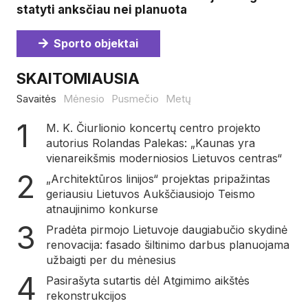
statyti anksčiau nei planuota
Sporto objektai
SKAITOMIAUSIA
Savaitės
Mėnesio
Pusmečio
Metų
M. K. Čiurlionio koncertų centro projekto
autorius Rolandas Palekas: „Kaunas yra
vienareikšmis moderniosios Lietuvos centras“
„Architektūros linijos“ projektas pripažintas
geriausiu Lietuvos Aukščiausiojo Teismo
atnaujinimo konkurse
Pradėta pirmojo Lietuvoje daugiabučio skydinė
renovacija: fasado šiltinimo darbus planuojama
užbaigti per du mėnesius
Pasirašyta sutartis dėl Atgimimo aikštės
rekonstrukcijos