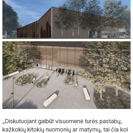
„Diskutuojant galbūt visuomenė turės pastabų,
kažkokių kitokių nuomonių ar matymų, tai čia kol