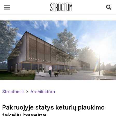
Structum.lt
Architektūra
Pakruojyje statys keturių plaukimo
takelių baseiną