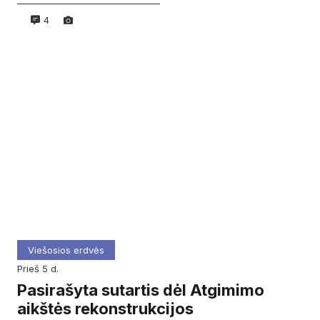
4
Viešosios erdvės
prieš 5 d.
Pasirašyta sutartis dėl Atgimimo
aikštės rekonstrukcijos