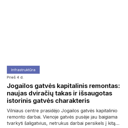
Infrastruktūra
prieš 4 d.
Jogailos gatvės kapitalinis remontas:
naujas dviračių takas ir išsaugotas
istorinis gatvės charakteris
Vilniaus centre prasidėjo Jogailos gatvės kapitalinio
remonto darbai. Vienoje gatvės pusėje jau baigiama
tvarkyti šaligatvius, netrukus darbai persikels į kitą…