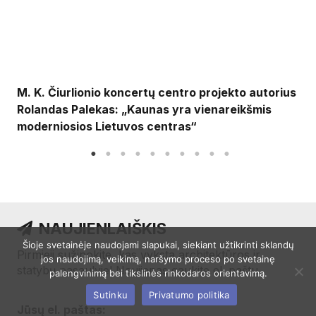
M. K. Čiurlionio koncertų centro projekto autorius
Rolandas Palekas: „Kaunas yra vienareikšmis
moderniosios Lietuvos centras“
NAUJIENLAIŠKIS
Šioje svetainėje naudojami slapukai, siekiant užtikrinti sklandų
Pirmieji sužinokite, kas vyksta architektūros ir
jos naudojimą, veikimą, naršymo proceso po svetainę
statybų pasaulyje! Naujienas gaukite el. paštu.
palengvinimą bei tikslinės rinkodaros orientavimą.
Sutinku
Privatumo politika
Jūsų el. paštas: