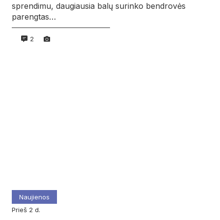
sprendimu, daugiausia balų surinko bendrovės
parengtas…
2
Naujienos
prieš 2 d.