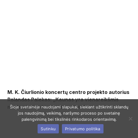
M. K. Čiurlionio koncertų centro projekto autorius
Rolandas Palekas: „Kaunas yra vienareikšmis
moderniosios Lietuvos centras“
Šioje svetainėje naudojami slapukai, siekiant užtikrinti sklandų
jos naudojimą, veikimą, naršymo proceso po svetainę
palengvinimą bei tikslinės rinkodaros orientavimą.
Sutinku
Privatumo politika