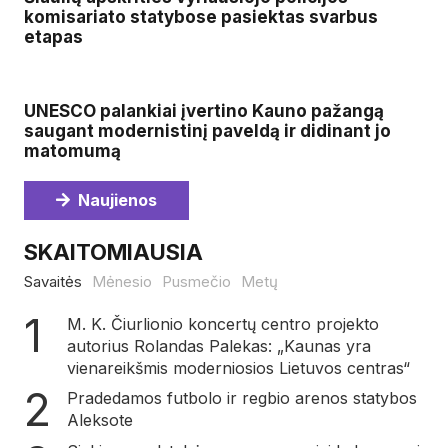
komisariato statybose pasiektas svarbus
etapas
UNESCO palankiai įvertino Kauno pažangą
saugant modernistinį paveldą ir didinant jo
matomumą
Naujienos
SKAITOMIAUSIA
Savaitės
Mėnesio
Pusmečio
Metų
M. K. Čiurlionio koncertų centro projekto
autorius Rolandas Palekas: „Kaunas yra
vienareikšmis moderniosios Lietuvos centras“
Pradedamos futbolo ir regbio arenos statybos
Aleksote