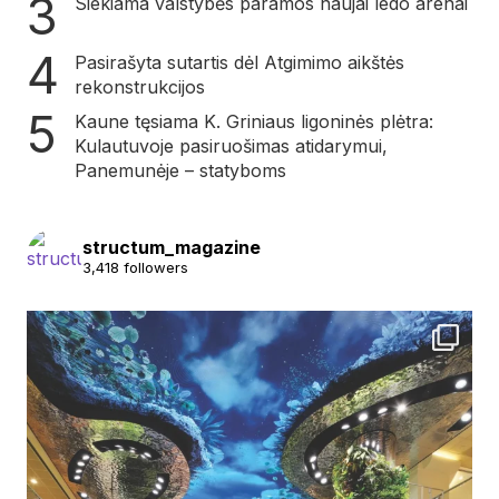
Siekiama valstybės paramos naujai ledo arenai
Pasirašyta sutartis dėl Atgimimo aikštės
rekonstrukcijos
Kaune tęsiama K. Griniaus ligoninės plėtra:
Kulautuvoje pasiruošimas atidarymui,
Panemunėje – statyboms
structum_magazine
3,418 followers