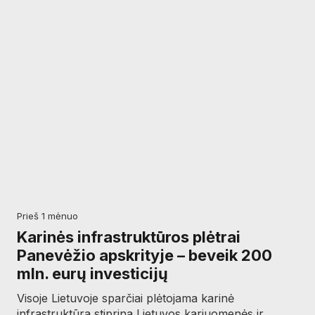
prieš 1 mėnuo
Karinės infrastruktūros plėtrai
Panevėžio apskrityje – beveik 200
mln. eurų investicijų
Visoje Lietuvoje sparčiai plėtojama karinė
infrastruktūra stiprina Lietuvos kariuomenės ir