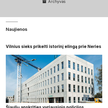
Archyvas
Naujienos
Vilnius sieks prikelti istorinį elingą prie Neries
Šiaulių apskrities vyriausiojo policijos