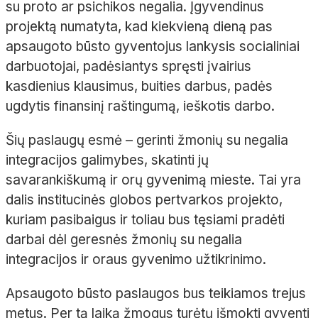
su proto ar psichikos negalia. Įgyvendinus
projektą numatyta, kad kiekvieną dieną pas
apsaugoto būsto gyventojus lankysis socialiniai
darbuotojai, padėsiantys spręsti įvairius
kasdienius klausimus, buities darbus, padės
ugdytis finansinį raštingumą, ieškotis darbo.
Šių paslaugų esmė – gerinti žmonių su negalia
integracijos galimybes, skatinti jų
savarankiškumą ir orų gyvenimą mieste. Tai yra
dalis institucinės globos pertvarkos projekto,
kuriam pasibaigus ir toliau bus tęsiami pradėti
darbai dėl geresnės žmonių su negalia
integracijos ir oraus gyvenimo užtikrinimo.
Apsaugoto būsto paslaugos bus teikiamos trejus
metus. Per tą laiką žmogus turėtų išmokti gyventi