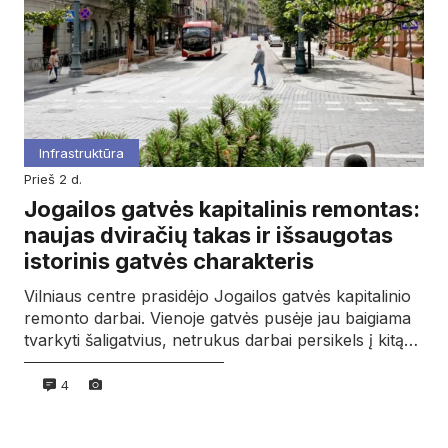
Infrastruktūra
prieš 2 d.
Jogailos gatvės kapitalinis remontas:
naujas dviračių takas ir išsaugotas
istorinis gatvės charakteris
Vilniaus centre prasidėjo Jogailos gatvės kapitalinio
remonto darbai. Vienoje gatvės pusėje jau baigiama
tvarkyti šaligatvius, netrukus darbai persikels į kitą…
4