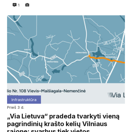
1
Infrastruktūra
prieš 3 d.
„Via Lietuva“ pradeda tvarkyti vieną
pagrindinių krašto kelių Vilniaus
rajone: svarbus tiek vietos