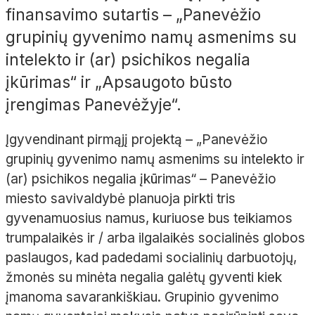
finansavimo sutartis – „Panevėžio
grupinių gyvenimo namų asmenims su
intelekto ir (ar) psichikos negalia
įkūrimas“ ir „Apsaugoto būsto
įrengimas Panevėžyje“.
Įgyvendinant pirmąjį projektą – „Panevėžio
grupinių gyvenimo namų asmenims su intelekto ir
(ar) psichikos negalia įkūrimas“ – Panevėžio
miesto savivaldybė planuoja pirkti tris
gyvenamuosius namus, kuriuose bus teikiamos
trumpalaikės ir / arba ilgalaikės socialinės globos
paslaugos, kad padedami socialinių darbuotojų,
žmonės su minėta negalia galėtų gyventi kiek
įmanoma savarankiškiau. Grupinio gyvenimo