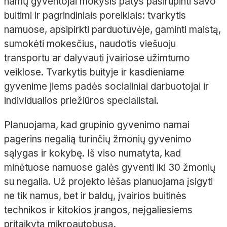
namų gyventojai mokysis patys pasirūpinti savo
buitimi ir pagrindiniais poreikiais: tvarkytis
namuose, apsipirkti parduotuvėje, gaminti maistą,
sumokėti mokesčius, naudotis viešuoju
transportu ar dalyvauti įvairiose užimtumo
veiklose. Tvarkytis buityje ir kasdieniame
gyvenime jiems padės socialiniai darbuotojai ir
individualios priežiūros specialistai.
Planuojama, kad grupinio gyvenimo namai
pagerins negalią turinčių žmonių gyvenimo
sąlygas ir kokybę. Iš viso numatyta, kad
minėtuose namuose galės gyventi iki 30 žmonių
su negalia. Už projekto lėšas planuojama įsigyti
ne tik namus, bet ir baldų, įvairios buitinės
technikos ir kitokios įrangos, neįgaliesiems
pritaikytą mikroautobusą.