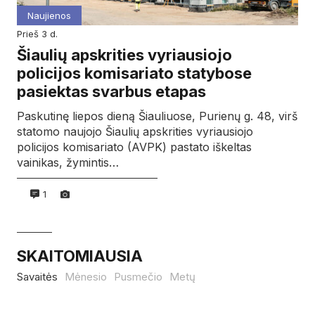
Naujienos
prieš 3 d.
Šiaulių apskrities vyriausiojo
policijos komisariato statybose
pasiektas svarbus etapas
Paskutinę liepos dieną Šiauliuose, Purienų g. 48, virš
statomo naujojo Šiaulių apskrities vyriausiojo
policijos komisariato (AVPK) pastato iškeltas
vainikas, žymintis…
1
SKAITOMIAUSIA
Savaitės
Mėnesio
Pusmečio
Metų