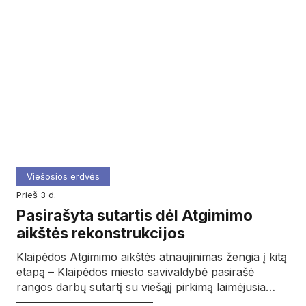
Viešosios erdvės
prieš 3 d.
Pasirašyta sutartis dėl Atgimimo
aikštės rekonstrukcijos
Klaipėdos Atgimimo aikštės atnaujinimas žengia į kitą
etapą – Klaipėdos miesto savivaldybė pasirašė
rangos darbų sutartį su viešąjį pirkimą laimėjusia…