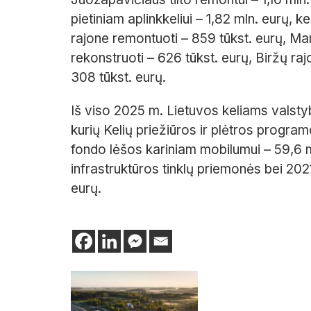
pietiniam aplinkkeliui – 1,82 mln. eurų, k
rajone remontuoti – 859 tūkst. eurų, M
rekonstruoti – 626 tūkst. eurų, Biržų raj
308 tūkst. eurų.
Iš viso 2025 m. Lietuvos keliams valsty
kurių Kelių priežiūros ir plėtros progr
fondo lėšos kariniam mobilumui – 59,6 
infrastruktūros tinklų priemonės bei 20
eurų.