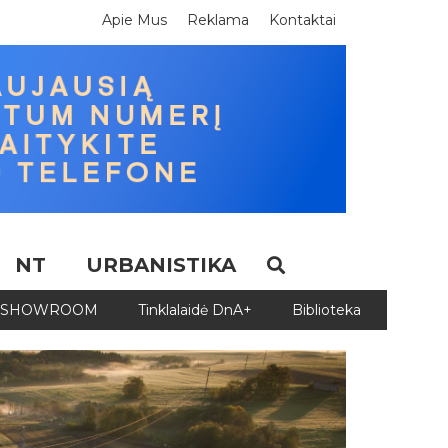
Apie Mus
Reklama
Kontaktai
NT
URBANISTIKA
SHOWROOM
Tinklalaidė DnA+
Biblioteka
Biblio