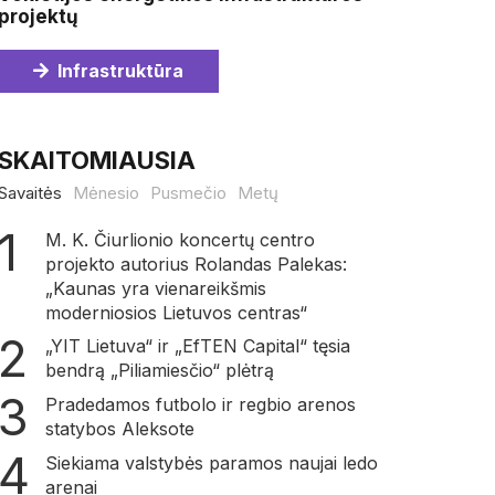
projektų
Infrastruktūra
SKAITOMIAUSIA
Savaitės
Mėnesio
Pusmečio
Metų
M. K. Čiurlionio koncertų centro
projekto autorius Rolandas Palekas:
„Kaunas yra vienareikšmis
moderniosios Lietuvos centras“
„YIT Lietuva“ ir „EfTEN Capital“ tęsia
bendrą „Piliamiesčio“ plėtrą
Pradedamos futbolo ir regbio arenos
statybos Aleksote
Siekiama valstybės paramos naujai ledo
arenai