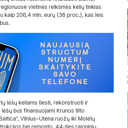
regionuose vietinės reikšmės kelių tinklas
 kaip 206,4 mln. eurų (38 proc.), kas leis
rbus.
 lėšų keliams tiesti, rekonstruoti ir
ų lėšų bus finansuojami Krunos tilto
altica“, Vilnius–Utena ruožų iki Molėtų
trukcijos bei remonto, 44-ties rajoninių,