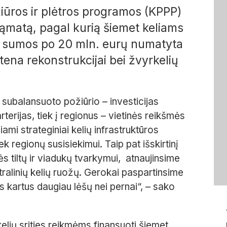
žiūros ir plėtros programos (KPPP)
ąmatą, pagal kurią šiemet keliams
os sumos po 20 mln. eurų numatyta
tena rekonstrukcijai bei žvyrkelių
subalansuoto požiūrio – investicijas
rterijas, tiek į regionus – vietinės reikšmės
ami strateginiai kelių infrastruktūros
iek regionų susisiekimui. Taip pat išskirtinį
s tiltų ir viadukų tvarkymui, atnaujinsime
stralinių kelių ruožų. Gerokai paspartinsime
 kartus daugiau lėšų nei pernai“, – sako
elių srities reikmėms finansuoti šiemet