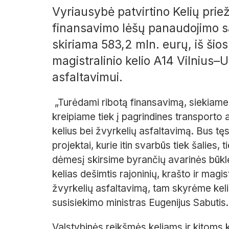
Vyriausybė patvirtino Kelių prie
finansavimo lėšų panaudojimo s
skiriama 583,2 mln. eurų, iš ši
magistralinio kelio A14 Vilnius–U
asfaltavimui.
„Turėdami ribotą finansavimą, siekiame 
kreipiame tiek į pagrindines transporto a
kelius bei žvyrkelių asfaltavimą. Bus tęsi
projektai, kurie itin svarbūs tiek šalies, t
dėmesį skirsime byrančių avarinės būklė
kelias dešimtis rajoninių, krašto ir magi
žvyrkelių asfaltavimą, tam skyrėme kelis
susisiekimo ministras Eugenijus Sabutis.
Valstybinės reikšmės keliams ir kitoms k