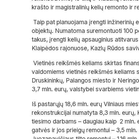
krašto ir magistralinių kelių remonto ir 
Taip pat planuojama įrengti inžinerini
objektų. Numatoma suremontuoti 100 pėsč
takus, įrengti kelių apsauginius atitvaru
Klaipėdos rajonuose, Kazlų Rūdos saviv
Vietinės reikšmės keliams skirtas finan
valdomiems vietinės reikšmės keliams ski
Druskininkų, Palangos miesto ir Nering
3,7 mln. eurų, valstybei svarbiems vieti
Iš pastarųjų 18,6 mln. eurų Vilniaus mi
rekonstrukcijai numatyta 8,3 mln. eurų,
tiesimo darbams – daugiau kaip 2 mln. 
gatvės ir jos prieigų remontui – 3,5 mln
Juozapavičiaus tilto remontui – 1,16 ml