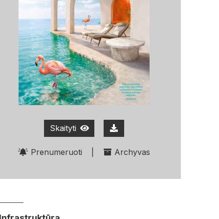
Skaityti
Prenumeruoti
|
Archyvas
Infrastruktūra