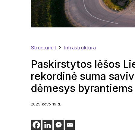
Structum.lt
Infrastruktūra
Paskirstytos lėšos Li
rekordinė suma saviva
dėmesys byrantiems 
2025
kovo
19 d.