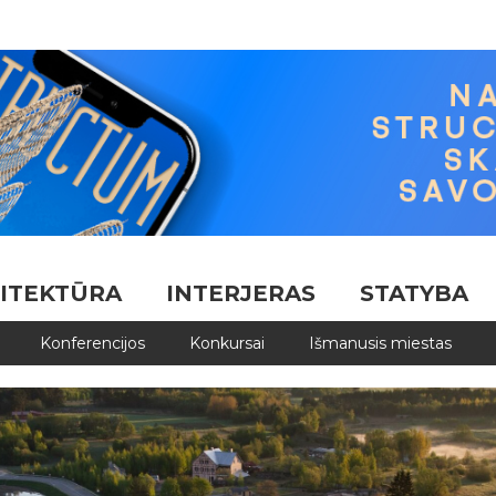
ITEKTŪRA
INTERJERAS
STATYBA
Konferencijos
Konkursai
Išmanusis miestas