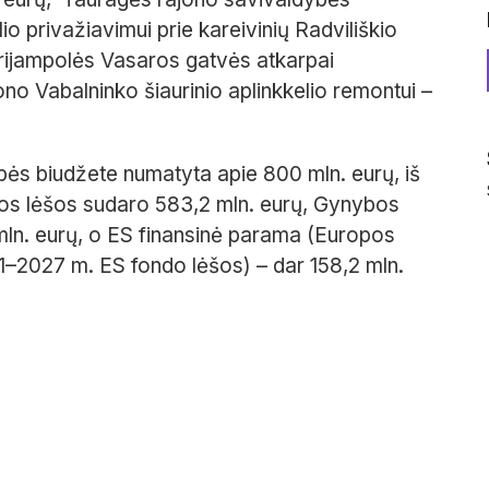
elio privažiavimui prie kareivinių Radviliškio
arijampolės Vasaros gatvės atkarpai
ono Vabalninko šiaurinio aplinkkelio remontui –
bės biudžete numatyta apie 800 mln. eurų, iš
amos lėšos sudaro 583,2 mln. eurų, Gynybos
mln. eurų, o ES finansinė parama (Europos
21–2027 m. ES fondo lėšos) – dar 158,2 mln.