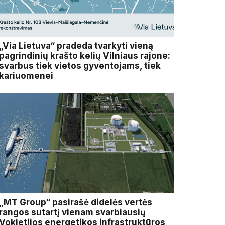
„Via Lietuva“ pradeda tvarkyti vieną
pagrindinių krašto kelių Vilniaus rajone:
svarbus tiek vietos gyventojams, tiek
kariuomenei
„MT Group“ pasirašė didelės vertės
rangos sutartį vienam svarbiausių
Vokietijos energetikos infrastruktūros