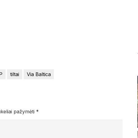
P
tiltai
Via Baltica
ukeliai pažymėti
*