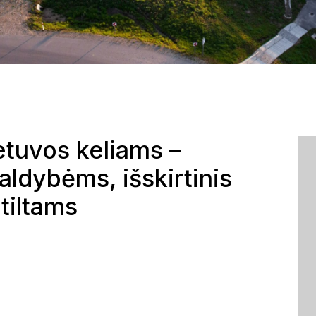
etuvos keliams –
ldybėms, išskirtinis
tiltams