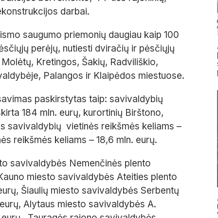
rekonstrukcijos darbai.
ų eismo saugumo priemonių daugiau kaip 100
iųjų perėjų, nutiesti dviračių ir pėsčiųjų
s Molėtų, Kretingos, Šakių, Radviliškio,
aldybėje, Palangos ir Klaipėdos miestuose.
savimas paskirstytas taip: savivaldybių
rta 184 mln. eurų, kurortinių Birštono,
os savivaldybių vietinės reikšmės keliams –
nės reikšmės keliams – 18,6 mln. eurų.
esto savivaldybės Nemenčinės plento
 Kauno miesto savivaldybės Ateities plento
eurų, Šiaulių miesto savivaldybės Serbentų
. eurų, Alytaus miesto savivaldybės A.
n. eurų, Tauragės rajono savivaldybės