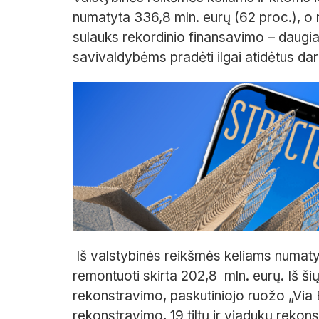
numatyta 336,8 mln. eurų (62 proc.), o 
sulauks rekordinio finansavimo – daugiau
savivaldybėms pradėti ilgai atidėtus da
Iš valstybinės reikšmės keliams numatytų
remontuoti skirta 202,8 mln. eurų. Iš ši
rekonstravimo, paskutiniojo ruožo „Via B
rekonstravimo, 19 tiltų ir viadukų rekons