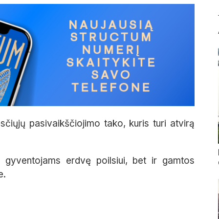
čiųjų pasivaikščiojimo tako, kuris turi atvirą
ia gyventojams
erdvę
poilsiui, bet ir gamtos
je.