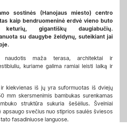
mo sostinės (Hanojaus miesto) centr
o
otas kaip bendruomeninė erdvė vieno buto
turių, gigantiškų daugiabučių.
nuota su daugybe želdynų, suteikiant jai
oje.
 naudotis
maža terasa, architektai ir
stibiuliu, kuriame galima ramiai leisti laiką ir
 ir kiekvienas iš jų yra suformuotas
iš
dviejų
50 mm skersmenimis
bambukas surenkamas
mbuko struktūra sukuria šešėlius. Švelniai
) apsaugo svečius nuo stiprios saulės šviesos
stato
fasadiniuose languose.