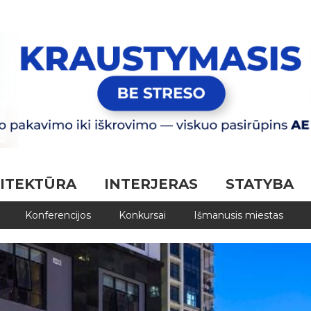
ITEKTŪRA
INTERJERAS
STATYBA
Konferencijos
Konkursai
Išmanusis miestas