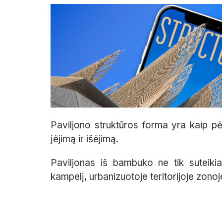
Paviljono
struktūros forma yra kaip pės
įėjimą ir išėjimą.
P
aviljonas
iš bambuko
ne tik suteik
kampelį, urbanizuotoje teritorijoje zono