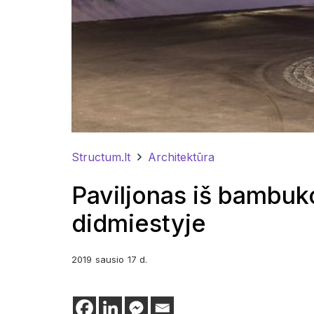
Structum.lt
Architektūra
Paviljonas iš bambuk
didmiestyje
2019
sausio
17 d.