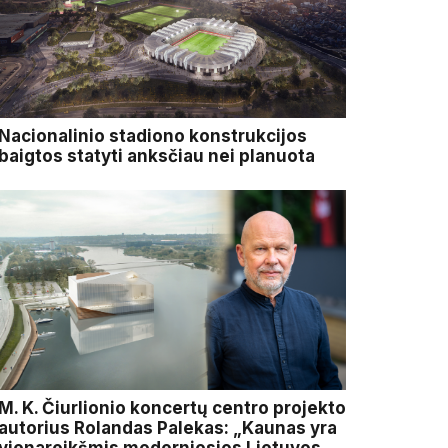
Nacionalinio stadiono konstrukcijos
baigtos statyti anksčiau nei planuota
M. K. Čiurlionio koncertų centro projekto
autorius Rolandas Palekas: „Kaunas yra