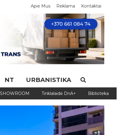
Apie Mus
Reklama
Kontaktai
NT
URBANISTIKA
SHOWROOM
Tinklalaidė DnA+
Biblioteka
Biblio