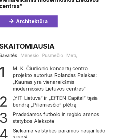
vienareikšmis moderniosios Lietuvos
centras“
Architektūra
SKAITOMIAUSIA
Savaitės
Mėnesio
Pusmečio
Metų
M. K. Čiurlionio koncertų centro
projekto autorius Rolandas Palekas:
„Kaunas yra vienareikšmis
moderniosios Lietuvos centras“
„YIT Lietuva“ ir „EfTEN Capital“ tęsia
bendrą „Piliamiesčio“ plėtrą
Pradedamos futbolo ir regbio arenos
statybos Aleksote
Siekiama valstybės paramos naujai ledo
arenai