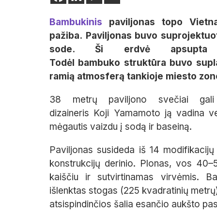
B
ambuk
inis
paviljonas
topo
Vietna
pažiba
.
Paviljonas buvo suprojektu
sode. Ši erdvė apsupta ke
Todėl
bambuko
struktūra buvo supla
ramią atmosferą tankioje miesto zon
38 metrų paviljono
svečiai
gali
dizaineris
Koji
Yamamoto
ją vadina ve
mėgautis vaizdu į sodą ir baseiną.
Paviljonas susideda iš 14 modifikacijų
konstrukcijų derini
o
. Plonas
,
vos
40–
kaiščiu ir sutvirtinamas virvėmis.
Ba
išlenktas stogas (225 kv
adratinių metrų
a
tsispindinčios šalia esančio a
ukšto pa