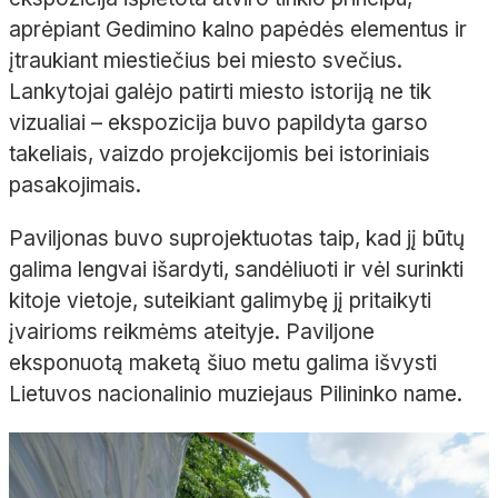
aprėpiant Gedimino kalno papėdės elementus ir
įtraukiant miestiečius bei miesto svečius.
Lankytojai galėjo patirti miesto istoriją ne tik
vizualiai – ekspozicija buvo papildyta garso
takeliais, vaizdo projekcijomis bei istoriniais
pasakojimais.
Paviljonas buvo suprojektuotas taip, kad jį būtų
galima lengvai išardyti, sandėliuoti ir vėl surinkti
kitoje vietoje, suteikiant galimybę jį pritaikyti
įvairioms reikmėms ateityje. Paviljone
eksponuotą maketą šiuo metu galima išvysti
Lietuvos nacionalinio muziejaus Pilininko name.