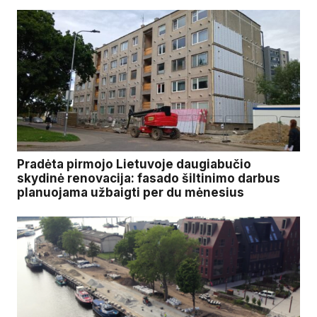
Pradėta pirmojo Lietuvoje daugiabučio
skydinė renovacija: fasado šiltinimo darbus
planuojama užbaigti per du mėnesius