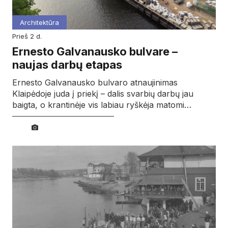
Architektūra
prieš 2 d.
Ernesto Galvanausko bulvare –
naujas darbų etapas
Ernesto Galvanausko bulvaro atnaujinimas
Klaipėdoje juda į priekį – dalis svarbių darbų jau
baigta, o krantinėje vis labiau ryškėja matomi…