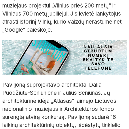
muziejaus projektui „Vilnius prieš 200 metų“ ir
Vilniaus 700 metų jubiliejui. Jis kvietė lankytojus
atrasti istorinį Vilnių, kurio vaizdų nerastume net
„Google“ paieškoje.
Paviljoną suprojektavo architektai Dalia
Puodžiūtė-Seniūnienė ir Julius Seniūnas. Jų
architektūrinė idėja „Atlasas“ laimėjo Lietuvos
nacionalinio muziejaus ir Architektūros fondo
surengtą atvirą konkursą. Paviljoną sudarė 16
laikinų architektūrinių objektų, išdėstytų tinklelio