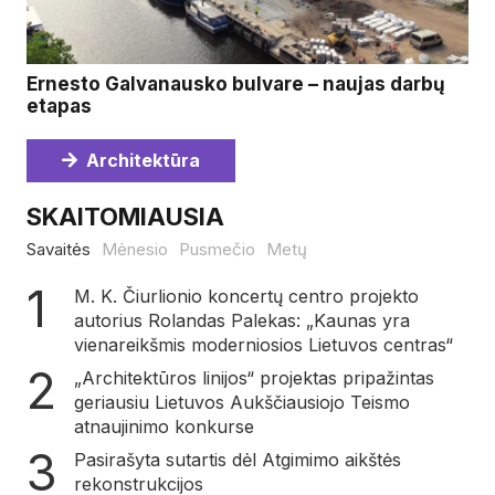
Ernesto Galvanausko bulvare – naujas darbų
etapas
Architektūra
SKAITOMIAUSIA
Savaitės
Mėnesio
Pusmečio
Metų
M. K. Čiurlionio koncertų centro projekto
autorius Rolandas Palekas: „Kaunas yra
vienareikšmis moderniosios Lietuvos centras“
„Architektūros linijos“ projektas pripažintas
geriausiu Lietuvos Aukščiausiojo Teismo
atnaujinimo konkurse
Pasirašyta sutartis dėl Atgimimo aikštės
rekonstrukcijos