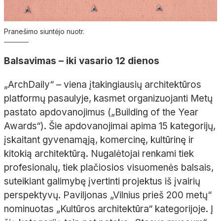
Pranešimo siuntėjo nuotr.
Balsavimas – iki vasario 12 dienos
„ArchDaily“ – viena įtakingiausių architektūros
platformų pasaulyje, kasmet organizuojanti Metų
pastato apdovanojimus („Building of the Year
Awards“). Šie apdovanojimai apima 15 kategorijų,
įskaitant gyvenamąją, komercinę, kultūrinę ir
kitokią architektūrą. Nugalėtojai renkami tiek
profesionalų, tiek plačiosios visuomenės balsais,
suteikiant galimybę įvertinti projektus iš įvairių
perspektyvų. Paviljonas „Vilnius prieš 200 metų“
nominuotas „Kultūros architektūra“ kategorijoje. Į