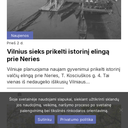
Naujienos
prieš 2 d.
Vilnius sieks prikelti istorinį elingą
prie Neries
Vilniuje planuojama naujam gyvenimui prikelti istorinį
valčių elingą prie Neries, T. Kosciuškos g. 4. Tai
vienas iš nedaugelio išlikusių Vilniaus…
Šioje svetainėje naudojami slapukai, siekiant užtikrinti sklandų
jos naudojimą, veikimą, naršymo proceso po svetainę
palengvinimą bei tikslinės rinkodaros orientavimą.
Sutinku
Privatumo politika