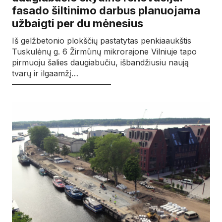
fasado šiltinimo darbus planuojama
užbaigti per du mėnesius
Iš gelžbetonio plokščių pastatytas penkiaaukštis
Tuskulėnų g. 6 Žirmūnų mikrorajone Vilniuje tapo
pirmuoju šalies daugiabučiu, išbandžiusiu naują
tvarų ir ilgaamžį…