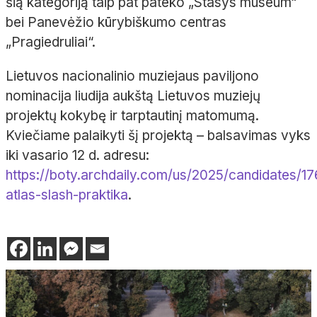
šią kategoriją taip pat pateko „Stasys museum“
bei Panevėžio kūrybiškumo centras
„Pragiedruliai“.
Lietuvos nacionalinio muziejaus paviljono
nominacija liudija aukštą Lietuvos muziejų
projektų kokybę ir tarptautinį matomumą.
Kviečiame palaikyti šį projektą – balsavimas vyks
iki vasario 12 d. adresu:
https://boty.archdaily.com/us/2025/candidates/17
atlas-slash-praktika
.