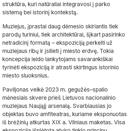
struktūra, kuri natūraliai integravosi į parko
sistemą bei istorinį kontekstą.
Muziejus, įprastai daug dėmesio skiriantis tiek
parodų turiniui, tiek architektūrai, šįkart pasirinko
netradicinį formatą – ekspoziciją perkelti už
muziejaus ribų ir įsilieti į miesto erdvę. Tokia
koncepcija leido lankytojams savarankiškai
tyrinėti ekspoziciją ir atrasti skirtingus istorinio
miesto sluoksnius.
Paviljonas veikė 2023 m. gegužės–spalio
mėnesiais skvere prieš Lietuvos nacionalinio
muziejaus Naująjį arsenalą. Svarbiausias jo
objektas buvo amfiteatras, kuriame eksponuotas
iš brėžinių atkurtas XIX a. Vilniaus maketas. Visa
ekspozicija išplėtota atviro tinklo principu,