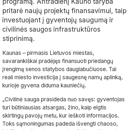
programą. Antradienį Kauno taryba
pritarė naujų projektų finansavimui, taip
investuojant į gyventojų saugumą ir
civilinės saugos infrastruktūros
stiprinimą.
Kaunas – pirmasis Lietuvos miestas,
savarankiškai pradėjęs finansuoti priedangų
įrengimą senos statybos daugiabučiuose. Tai
reali miesto investicija į saugesnę namų aplinką,
kurioje gyvena diduma kauniečių.
„Civilinė sauga prasideda nuo savęs: gyventojas
turi būtiniausias atsargas, žino, kaip elgtis
skirtingų pavojų metu, kur ieškoti informacijos.
Toks sąmoningumas padeda išvengti chaoso,