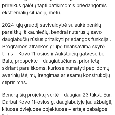
prireikus galėtų tapti patikimomis priedangomis
ekstremalių situacijų metu.
2024-ųjų gruodį savivaldybė sulaukė penkių
paraiškų iš kauniečių, bendrai nutarusių savo
daugiabučių rūsius pritaikyti priedangos funkcijai.
Programos atrankos grupė finansavimą skyrė
trims – Kovo 11-osios ir Aukštaičių gatvėse bei
Baltų prospekte – daugiabučiams, prioritetą
skiriant paraiškoms, kuriose numatyti papildomų
avarinių išėjimų įrengimas ar esamų konstrukcijų
stiprinimas.
Bendrą šių projektų vertė – daugiau 23 tūkst. Eur.
Darbai Kovo 11-osios g. daugiabutyje jau užbaigti,
kituose dviejuose objektuose – artėja pabaigos