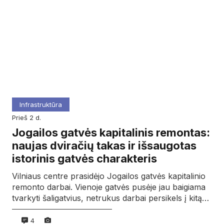
Infrastruktūra
prieš 2 d.
Jogailos gatvės kapitalinis remontas:
naujas dviračių takas ir išsaugotas
istorinis gatvės charakteris
Vilniaus centre prasidėjo Jogailos gatvės kapitalinio
remonto darbai. Vienoje gatvės pusėje jau baigiama
tvarkyti šaligatvius, netrukus darbai persikels į kitą…
4