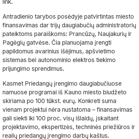
link.
Antradienio tarybos posėdyje patvirtintas miesto
finansavimas dar trijų daugiabučių administratorių
pateiktoms paraiškoms: Prancūzų, Naujakurių ir
Pagėgių gatvėse. Čia planuojama įrengti
papildomus avarinius išėjimus, apšvietimo
sistemas bei autonominio elektros tiekimo
prijungimo sprendimus.
Kasmet Priedangų įrengimo daugiabučiuose
namuose programai iš Kauno miesto biudžeto
skiriama po 100 tūkst. eurų. Konkreti suma
vienam projektui nėra nustatoma – finansavimas
gali siekti iki 100 proc. visų išlaidų, įskaitant
projektavimo, ekspertizės, techninės priežiūros ir
realių priedangų įrengimo darbų kaštus.