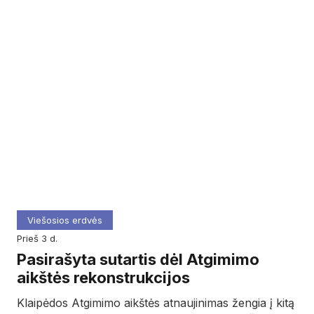
Viešosios erdvės
prieš 3 d.
Pasirašyta sutartis dėl Atgimimo
aikštės rekonstrukcijos
Klaipėdos Atgimimo aikštės atnaujinimas žengia į kitą