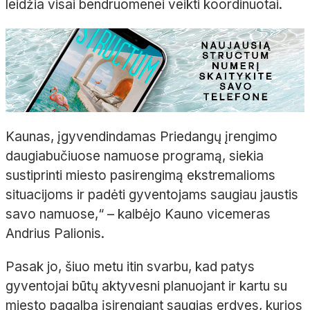
leidžia visai bendruomenei veikti koordinuotai.
Kaunas, įgyvendindamas Priedangų įrengimo
daugiabučiuose namuose programą, siekia
sustiprinti miesto pasirengimą ekstremalioms
situacijoms ir padėti gyventojams saugiau jaustis
savo namuose,“ – kalbėjo Kauno vicemeras
Andrius Palionis.
Pasak jo, šiuo metu itin svarbu, kad patys
gyventojai būtų aktyvesni planuojant ir kartu su
miesto pagalba įsirengiant saugias erdves, kurios