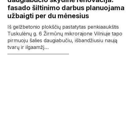
fasado šiltinimo darbus planuojama
užbaigti per du mėnesius
Iš gelžbetonio plokščių pastatytas penkiaaukštis
Tuskulėnų g. 6 Žirmūnų mikrorajone Vilniuje tapo
pirmuoju šalies daugiabučiu, išbandžiusiu naują
tvarų ir ilgaamžį…