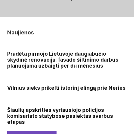
Naujienos
Pradėta pirmojo Lietuvoje daugiabučio
skydinė renovacija: fasado šiltinimo darbus
planuojama užbaigti per du mėnesius
Vilnius sieks prikelti istorinį elingą prie Neries
Šiaulių apskrities vyriausiojo policijos
komisariato statybose pasiektas svarbus
etapas