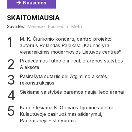
Naujienos
SKAITOMIAUSIA
Savaitės
Mėnesio
Pusmečio
Metų
M. K. Čiurlionio koncertų centro projekto
autorius Rolandas Palekas: „Kaunas yra
vienareikšmis moderniosios Lietuvos centras“
Pradedamos futbolo ir regbio arenos statybos
Aleksote
Pasirašyta sutartis dėl Atgimimo aikštės
rekonstrukcijos
Siekiama valstybės paramos naujai ledo arenai
Kaune tęsiama K. Griniaus ligoninės plėtra:
Kulautuvoje pasiruošimas atidarymui,
Panemunėje – statyboms