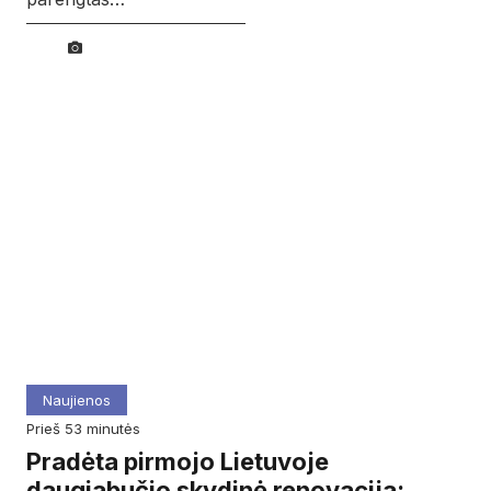
Naujienos
prieš 53 minutės
Pradėta pirmojo Lietuvoje
daugiabučio skydinė renovacija: