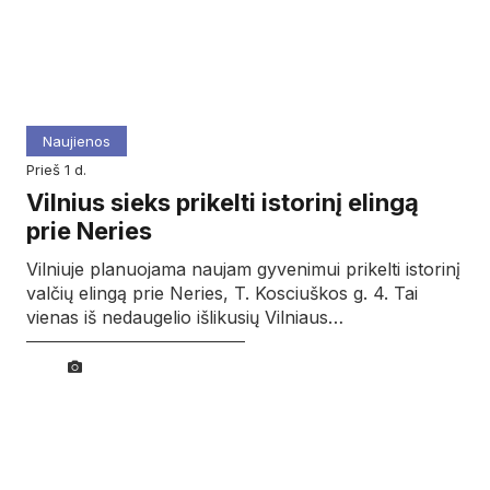
Naujienos
prieš 1 d.
Vilnius sieks prikelti istorinį elingą
prie Neries
Vilniuje planuojama naujam gyvenimui prikelti istorinį
valčių elingą prie Neries, T. Kosciuškos g. 4. Tai
vienas iš nedaugelio išlikusių Vilniaus…