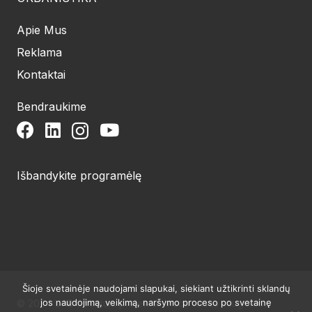
Apie Mus
Reklama
Kontaktai
Bendraukime
Išbandykite programėlę
Šioje svetainėje naudojami slapukai, siekiant užtikrinti sklandų
jos naudojimą, veikimą, naršymo proceso po svetainę
© 2024 UAB Structum projektai. Visos teisės saugomos.