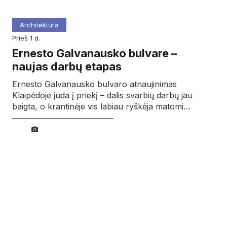
Architektūra
prieš 1 d.
Ernesto Galvanausko bulvare –
naujas darbų etapas
Ernesto Galvanausko bulvaro atnaujinimas
Klaipėdoje juda į priekį – dalis svarbių darbų jau
baigta, o krantinėje vis labiau ryškėja matomi…