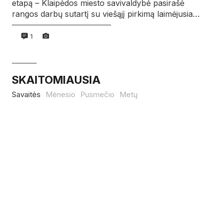
etapą – Klaipėdos miesto savivaldybė pasirašė
rangos darbų sutartį su viešąjį pirkimą laimėjusia…
1
SKAITOMIAUSIA
Savaitės
Mėnesio
Pusmečio
Metų