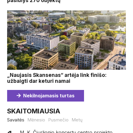
pasiūlys 270 objektų
„Naujasis Skansenas“ artėja link finišo:
užbaigti dar keturi namai
Nekilnojamasis turtas
SKAITOMIAUSIA
Savaitės
Mėnesio
Pusmečio
Metų
M. K. Čiurlionio koncertų centro projekto