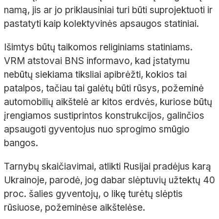
namą, jis ar jo priklausiniai turi būti suprojektuoti ir
pastatyti kaip kolektyvinės apsaugos statiniai.
Išimtys būtų taikomos religiniams statiniams.
VRM atstovai BNS informavo, kad įstatymu
nebūtų siekiama tiksliai apibrėžti, kokios tai
patalpos, tačiau tai galėtų būti rūsys, požeminė
automobilių aikštelė ar kitos erdvės, kuriose būtų
įrengiamos sustiprintos konstrukcijos, galinčios
apsaugoti gyventojus nuo sprogimo smūgio
bangos.
Tarnybų skaičiavimai, atlikti Rusijai pradėjus karą
Ukrainoje, parodė, jog dabar slėptuvių užtektų 40
proc. šalies gyventojų, o likę turėtų slėptis
rūsiuose, požeminėse aikštelėse.