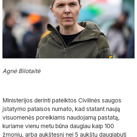
Agnė Bilotaitė
Ministerijos derinti pateiktos Civilinės saugos
įstatymo pataisos numato, kad statant naują
visuomenės poreikiams naudojamą pastatą,
kuriame vienu metu būna daugiau kaip 100
žmonių, arba aukštesnį nei 5 aukštų daugiabutį