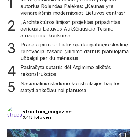
autorius Rolandas Palekas: „Kaunas yra
vienareikšmis moderniosios Lietuvos centras“
„Architektūros linijos“ projektas pripažintas
geriausiu Lietuvos Aukščiausiojo Teismo
atnaujinimo konkurse
Pradėta pirmojo Lietuvoje daugiabučio skydinė
renovacija: fasado šiltinimo darbus planuojama
užbaigti per du mėnesius
Pasirašyta sutartis dėl Atgimimo aikštės
rekonstrukcijos
Nacionalinio stadiono konstrukcijos baigtos
statyti anksčiau nei planuota
structum_magazine
3,418 followers