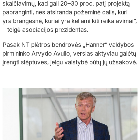
skaičiavimų, kad gali 20–30 proc. patį projektą
pabranginti, nes atsiranda požeminė dalis, kuri
yra brangesnė, kuriai yra keliami kiti reikalavimai“,
– teigė asociacijos prezidentas.
Pasak NT plėtros bendrovės „Hanner“ valdybos
pirmininko Arvydo Avulio, verslas aktyviau galėtų
įrengti slėptuves, jeigu valstybė būtų jų užsakovė.