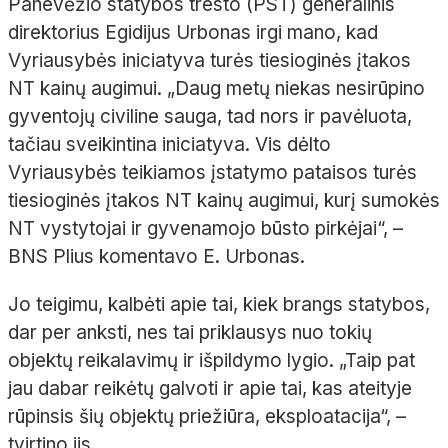
Panevėžio statybos tresto (PST) generalinis
direktorius Egidijus Urbonas irgi mano, kad
Vyriausybės iniciatyva turės tiesioginės įtakos
NT kainų augimui. „Daug metų niekas nesirūpino
gyventojų civiline sauga, tad nors ir pavėluota,
tačiau sveikintina iniciatyva. Vis dėlto
Vyriausybės teikiamos įstatymo pataisos turės
tiesioginės įtakos NT kainų augimui, kurį sumokės
NT vystytojai ir gyvenamojo būsto pirkėjai“, –
BNS Plius komentavo E. Urbonas.
Jo teigimu, kalbėti apie tai, kiek brangs statybos,
dar per anksti, nes tai priklausys nuo tokių
objektų reikalavimų ir išpildymo lygio. „Taip pat
jau dabar reikėtų galvoti ir apie tai, kas ateityje
rūpinsis šių objektų priežiūra, eksploatacija“, –
tvirtino jis.