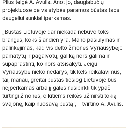
Plius teigė A. Avulis. Anot jo, daugiabučių
projektuose be valstybės paramos būstas taps
daugeliui sunkiai įperkamas.
„Būstas Lietuvoje dar niekada nebuvo toks
brangus, koks šiandien yra. Mano pasiūlymas ir
palinkėjimas, kad vis dėlto žmonės Vyriausybėje
pamatytų ir pagalvotų, gal ką nors galima ir
supaprastinti, ko nors atsisakyti. Jeigu
Vyriausybė nieko nedarys, tik kels reikalavimus,
tai, manau, greitai būstas tiesiog Lietuvoje bus
neįperkamas arba jį galės nusipirkti tik ypač
turtingi žmonės, o kitiems reikės užmiršti tokią
svajonę, kaip nuosavą būstą“, – tvirtino A. Avulis.