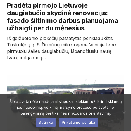
Pradėta pirmojo Lietuvoje
daugiabučio skydinė renovacija:
fasado šiltinimo darbus planuojama
užbaigti per du mėnesius
Iš gelžbetonio plokščių pastatytas penkiaaukštis
Tuskulėnų g. 6 Žirmūnų mikrorajone Vilniuje tapo
pirmuoju šalies daugiabučiu, išbandžiusiu naują
tvarų ir ilgaamžį…
Šioje svetainėje naudojami slapukai, siekiant užtikrinti sklandų
jos naudojimą, veikimą, naršymo proceso po svetainę
palengvinimą bei tikslinės rinkodaros orientavimą.
Sutinku
Privatumo politika