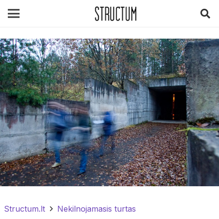
Structum.lt
Nekilnojamasis turtas