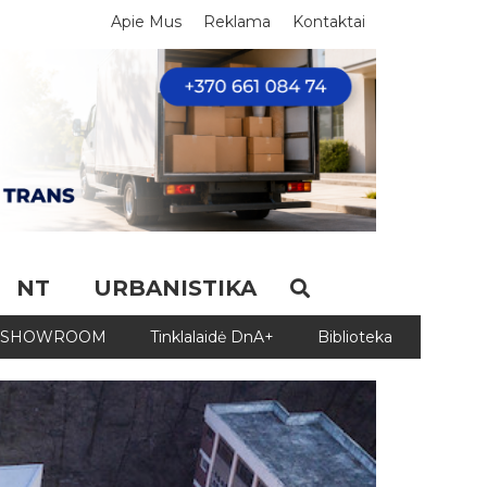
Apie Mus
Reklama
Kontaktai
NT
URBANISTIKA
SHOWROOM
Tinklalaidė DnA+
Biblioteka
Biblio