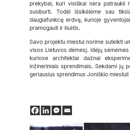
prekybai, kuri visiškai nėra patrauk
susiburti. Todėl išsikėlėme sau tiksl
daugiafunkcę erdvę, kurioje gyventojai ga
pramogauti ir ilsėtis.
Savo projektu miestui norime suteikti un
visos Lietuvos dėmesį. Idėjų sėmėmės iš
kuriose architektai dažnai eksperime
inžineriniais sprendimais. Sekdami jų 
geriausius sprendimus Joniškio miestui!