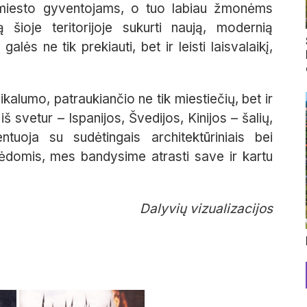
li miesto gyventojams, o tuo labiau žmonėms
ą šioje teritorijoje sukurti naują, modernią
lės ne tik prekiauti, bet ir leisti laisvalaikį,
ikalumo, patraukiančio ne tik miestiečių, bet ir
 svetur – Ispanijos, Švedijos, Kinijos – šalių,
ntuoja su sudėtingais architektūriniais bei
pėdomis, mes bandysime atrasti save ir kartu
Dalyvių vizualizacijos