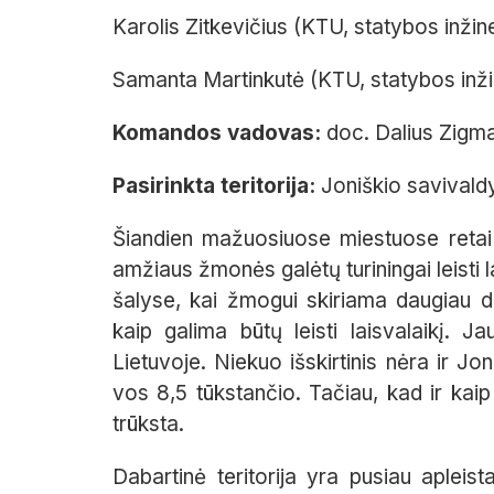
Karolis Zitkevičius (KTU, statybos inžine
Samanta Martinkutė (KTU, statybos inžin
Komandos vadovas:
doc. Dalius Zigm
Pasirinkta teritorija:
Joniškio savivaldy
Šiandien mažuosiuose miestuose retai 
amžiaus žmonės galėtų turiningai leisti l
šalyse, kai žmogui skiriama daugiau dė
kaip galima būtų leisti laisvalaikį. J
Lietuvoje. Niekuo išskirtinis nėra ir Jo
vos 8,5 tūkstančio. Tačiau, kad ir kaip
trūksta.
Dabartinė teritorija yra pusiau apleis