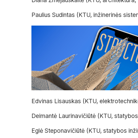
Diana Žmėjauskaitė (KTU, architektūra,
Paulius Sudintas (KTU, inžinerinės sist
Edvinas Lisauskas (KTU, elektrotechniko
Deimantė Laurinavičiūtė (KTU, statybos 
Eglė Steponavičiūtė (KTU, statybos inžin