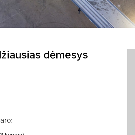
idžiausias dėmesys
aro: