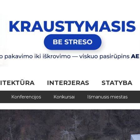
ITEKTŪRA
INTERJERAS
STATYBA
Konferencijos
Konkursai
Išmanusis miestas