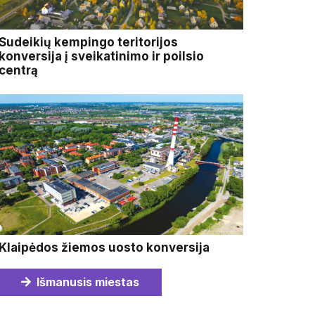
Sudeikių kempingo teritorijos
konversija į sveikatinimo ir poilsio
centrą
Klaipėdos žiemos uosto konversija
Išmanusis miestas