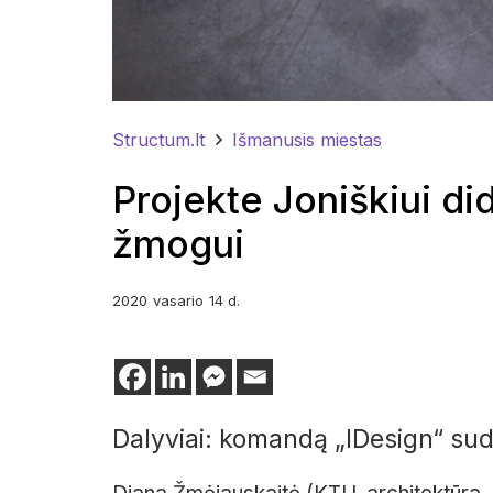
Structum.lt
Išmanusis miestas
Projekte Joniškiui d
žmogui
2020
vasario
14 d.
Dalyviai:
komandą „IDesign“ sud