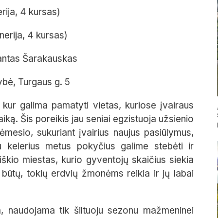
rija, 4 kursas)
erija, 4 kursas)
antas Šarakauskas
bė, Turgaus g. 5
kur galima pamatyti vietas, kuriose įvairaus
aiką. Šis poreikis jau seniai egzistuoja užsienio
mesio, sukuriant įvairius naujus pasiūlymus,
au kelerius metus pokyčius galime stebėti ir
niškio miestas, kurio gyventojų skaičius siekia
 būtų, tokių erdvių žmonėms reikia ir jų labai
ta, naudojama tik šiltuoju sezonu mažmeninei