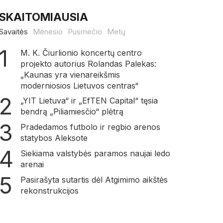
SKAITOMIAUSIA
Savaitės
Mėnesio
Pusmečio
Metų
M. K. Čiurlionio koncertų centro
projekto autorius Rolandas Palekas:
„Kaunas yra vienareikšmis
moderniosios Lietuvos centras“
„YIT Lietuva“ ir „EfTEN Capital“ tęsia
bendrą „Piliamiesčio“ plėtrą
Pradedamos futbolo ir regbio arenos
statybos Aleksote
Siekiama valstybės paramos naujai ledo
arenai
Pasirašyta sutartis dėl Atgimimo aikštės
rekonstrukcijos