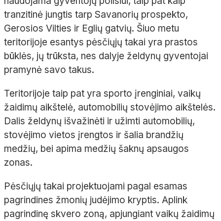
naudojama gyventojų poilsiui, taip pat kaip
tranzitinė jungtis tarp Savanorių prospekto,
Gerosios Vilties ir Eglių gatvių. Šiuo metu
teritorijoje esantys pėsčiųjų takai yra prastos
būklės, jų trūksta, nes dalyje želdynų gyventojai
pramynė savo takus.
Teritorijoje taip pat yra sporto įrenginiai, vaikų
žaidimų aikštelė, automobilių stovėjimo aikštelės.
Dalis želdynų išvažinėti ir užimti automobilių,
stovėjimo vietos įrengtos ir šalia brandžių
medžių, bei apima medžių šaknų apsaugos
zonas.
Pėsčiųjų takai projektuojami pagal esamas
pagrindines žmonių judėjimo kryptis. Aplink
pagrindinę skvero zoną, apjungiant vaikų žaidimų