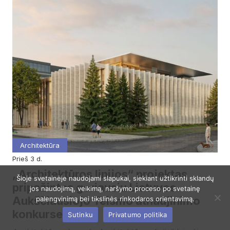
Architektūra
prieš 3 d.
„Architektūros linijos“ projektas
Šioje svetainėje naudojami slapukai, siekiant užtikrinti sklandų
pripažintas geriausiu Lietuvos
jos naudojimą, veikimą, naršymo proceso po svetainę
Aukščiausiojo Teismo atnaujinimo
palengvinimą bei tikslinės rinkodaros orientavimą.
konkurse
Sutinku
Privatumo politika