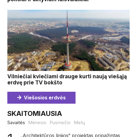
Vilniečiai kviečiami drauge kurti naują viešąją
erdvę prie TV bokšto
Viešosios erdvės
SKAITOMIAUSIA
Savaitės
Mėnesio
Pusmečio
Metų
„Architektūros linijos“ projektas pripažintas