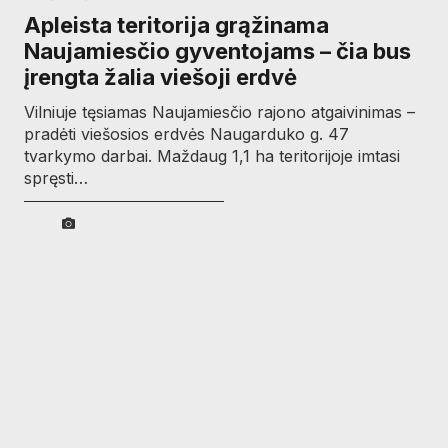
Apleista teritorija grąžinama
Naujamiesčio gyventojams – čia bus
įrengta žalia viešoji erdvė
Vilniuje tęsiamas Naujamiesčio rajono atgaivinimas –
pradėti viešosios erdvės Naugarduko g. 47
tvarkymo darbai. Maždaug 1,1 ha teritorijoje imtasi
spręsti…