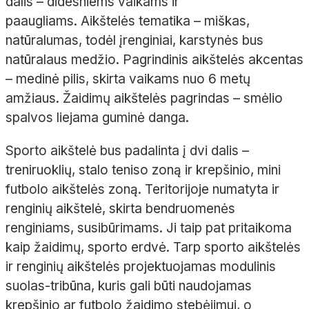
dalis – didesniems vaikams ir
paaugliams. Aikštelės tematika – miškas,
natūralumas, todėl įrenginiai, karstynės bus
natūralaus medžio. Pagrindinis aikštelės akcentas
– medinė pilis, skirta vaikams nuo 6 metų
amžiaus. Žaidimų aikštelės pagrindas – smėlio
spalvos liejama guminė danga.
Sporto aikštelė bus padalinta į dvi dalis –
treniruoklių, stalo teniso zoną ir krepšinio, mini
futbolo aikštelės zoną. Teritorijoje numatyta ir
renginių aikštelė, skirta bendruomenės
renginiams, susibūrimams. Ji taip pat pritaikoma
kaip žaidimų, sporto erdvė. Tarp sporto aikštelės
ir renginių aikštelės projektuojamas modulinis
suolas-tribūna, kuris gali būti naudojamas
krepšinio ar futbolo žaidimo stebėjimui, o