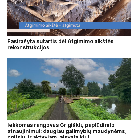
Pasirašyta sutartis dėl Atgimimo aikštės
rekonstrukcijos
Ieškomas rangovas Grigiškių paplūdimio
atnaujinimui: daugiau galimybių maudynėms,
poilsiui ir aktyviam laisvalaikiui