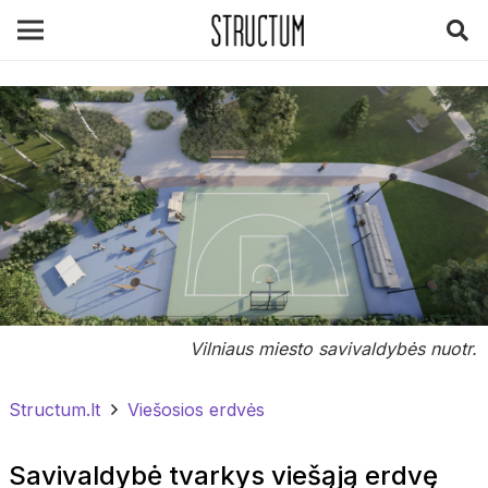
Vilniaus miesto savivaldybės nuotr.
Structum.lt
Viešosios erdvės
Savivaldybė tvarkys viešąją erdvę