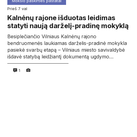
Mokslo paskirties pastatai
prieš 7 val
Kalnėnų rajone išduotas leidimas
statyti naują darželį-pradinę mokyklą
Besiplečiančio Vilniaus Kalnėnų rajono
bendruomenės laukiamas darželis-pradinė mokykla
pasiekė svarbų etapą – Vilniaus miesto savivaldybė
išdavė statybą leidžiantį dokumentą ugdymo…
1