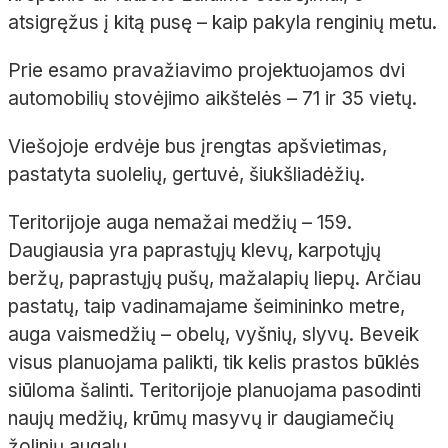
atsigręžus į kitą pusę – kaip pakyla renginių metu.
Prie esamo pravažiavimo projektuojamos dvi
automobilių stovėjimo aikštelės – 71 ir 35 vietų.
Viešojoje erdvėje bus įrengtas apšvietimas,
pastatyta suolelių, gertuvė, šiukšliadėžių.
Teritorijoje auga nemažai medžių – 159.
Daugiausia yra paprastųjų klevų, karpotųjų
beržų, paprastųjų pušų, mažalapių liepų. Arčiau
pastatų, taip vadinamajame šeimininko metre,
auga vaismedžių – obelų, vyšnių, slyvų. Beveik
visus planuojama palikti, tik kelis prastos būklės
siūloma šalinti. Teritorijoje planuojama pasodinti
naujų medžių, krūmų masyvų ir daugiamečių
žolinių augalų.