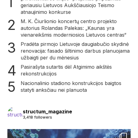
geriausiu Lietuvos Aukščiausiojo Teismo
atnaujinimo konkurse
M. K. Čiurlionio koncertų centro projekto
autorius Rolandas Palekas: „Kaunas yra
vienareikšmis moderniosios Lietuvos centras“
Pradėta pirmojo Lietuvoje daugiabučio skydinė
renovacija: fasado šiltinimo darbus planuojama
užbaigti per du mėnesius
Pasirašyta sutartis dėl Atgimimo aikštės
rekonstrukcijos
Nacionalinio stadiono konstrukcijos baigtos
statyti anksčiau nei planuota
structum_magazine
3,418 followers