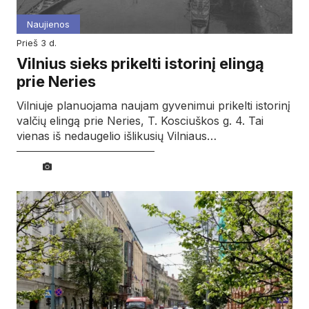
Naujienos
prieš 3 d.
Vilnius sieks prikelti istorinį elingą
prie Neries
Vilniuje planuojama naujam gyvenimui prikelti istorinį
valčių elingą prie Neries, T. Kosciuškos g. 4. Tai
vienas iš nedaugelio išlikusių Vilniaus…