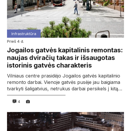
Infrastruktūra
prieš 4 d.
Jogailos gatvės kapitalinis remontas:
naujas dviračių takas ir išsaugotas
istorinis gatvės charakteris
Vilniaus centre prasidėjo Jogailos gatvės kapitalinio
remonto darbai. Vienoje gatvės pusėje jau baigiama
tvarkyti šaligatvius, netrukus darbai persikels į kitą…
4