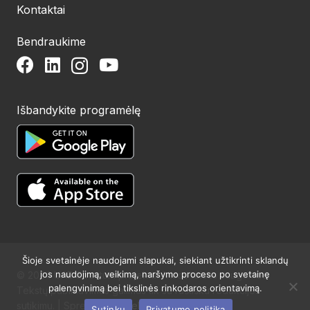
Kontaktai
Bendraukime
Išbandykite programėlę
Šioje svetainėje naudojami slapukai, siekiant užtikrinti sklandų
jos naudojimą, veikimą, naršymo proceso po svetainę
© 2024 UAB Structum projektai. Visos teisės saugomos.
palengvinimą bei tikslinės rinkodaros orientavimą.
Tekstų publikavimas galimas tik su raštišku redakcijos
sutikimu. | Sprendimas:
Websty
Sutinku
Privatumo politika