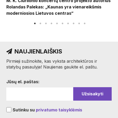
M. K. Čiurlionio koncertų centro projekto autorius
Rolandas Palekas: „Kaunas yra vienareikšmis
moderniosios Lietuvos centras“
NAUJIENLAIŠKIS
Pirmieji sužinokite, kas vyksta architektūros ir
statybų pasaulyje! Naujienas gaukite el. paštu.
Jūsų el. paštas:
Sutinku su
privatumo taisyklėmis