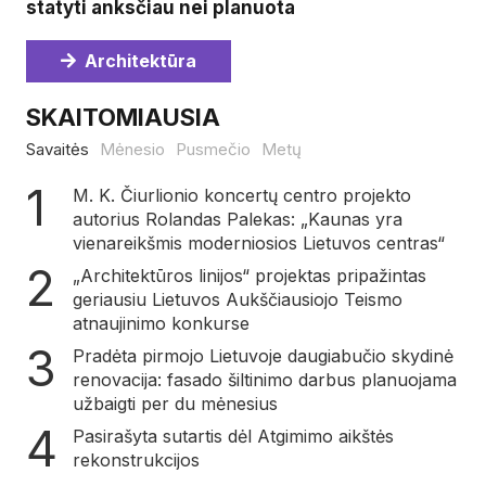
statyti anksčiau nei planuota
Architektūra
SKAITOMIAUSIA
Savaitės
Mėnesio
Pusmečio
Metų
M. K. Čiurlionio koncertų centro projekto
autorius Rolandas Palekas: „Kaunas yra
vienareikšmis moderniosios Lietuvos centras“
„Architektūros linijos“ projektas pripažintas
geriausiu Lietuvos Aukščiausiojo Teismo
atnaujinimo konkurse
Pradėta pirmojo Lietuvoje daugiabučio skydinė
renovacija: fasado šiltinimo darbus planuojama
užbaigti per du mėnesius
Pasirašyta sutartis dėl Atgimimo aikštės
rekonstrukcijos