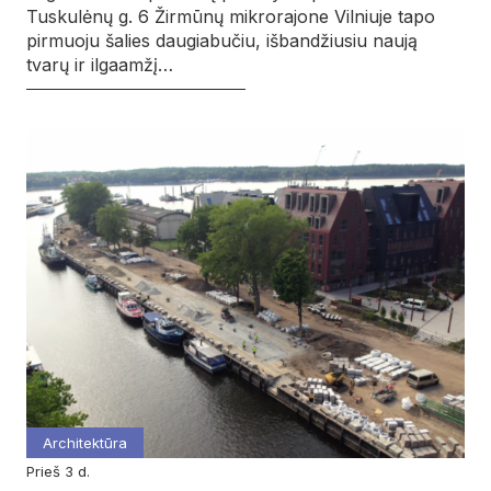
Tuskulėnų g. 6 Žirmūnų mikrorajone Vilniuje tapo
pirmuoju šalies daugiabučiu, išbandžiusiu naują
tvarų ir ilgaamžį…
Architektūra
prieš 3 d.