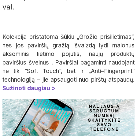
val.
Kolekcija pristatoma šūkiu „Grožio prisilietimas“,
nes jos paviršių gražią išvaizdą lydi malonus
aksominis lietimo pojūtis, naujų produktų
paviršius švelnus . Paviršiai pagaminti naudojant
ne tik “Soft Touch”, bet ir „Anti–Fingerprint“
technologiją – jie apsaugoti nuo pirštų atspaudų.
Sužinoti daugiau >