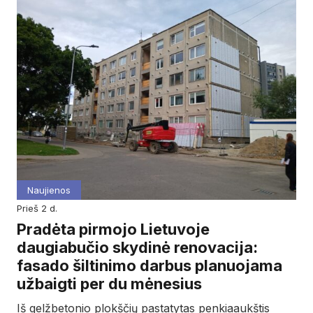
Naujienos
prieš 2 d.
Pradėta pirmojo Lietuvoje
daugiabučio skydinė renovacija:
fasado šiltinimo darbus planuojama
užbaigti per du mėnesius
Iš gelžbetonio plokščių pastatytas penkiaaukštis