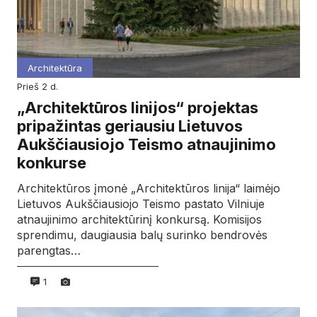
Architektūra
prieš 2 d.
„Architektūros linijos“ projektas
pripažintas geriausiu Lietuvos
Aukščiausiojo Teismo atnaujinimo
konkurse
Architektūros įmonė „Architektūros linija“ laimėjo
Lietuvos Aukščiausiojo Teismo pastato Vilniuje
atnaujinimo architektūrinį konkursą. Komisijos
sprendimu, daugiausia balų surinko bendrovės
parengtas…
1