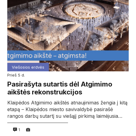
Viešosios erdvės
prieš 5 d.
Pasirašyta sutartis dėl Atgimimo
aikštės rekonstrukcijos
Klaipėdos Atgimimo aikštės atnaujinimas žengia į kitą
etapą – Klaipėdos miesto savivaldybė pasirašė
rangos darbų sutartį su viešąjį pirkimą laimėjusia…
1