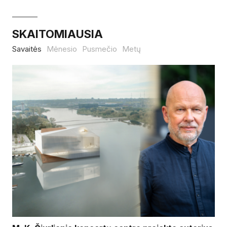
SKAITOMIAUSIA
Savaitės
Mėnesio
Pusmečio
Metų