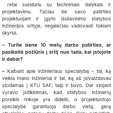
retai susiduriu su techniniais dalykais ir
projektavimu. Tačiau be savo patirties
projektuojant ir įgyto išsilavinimo statybos
inžinerijos srityje, negalėčiau vadovauti tokiam
skyriui.
– Turite bene 10 metų darbo patirties, ar
pasikeitė požiūris į sritį nuo tada, kai įstojote
ir dabar?
–
Kalbant apie inžinieriaus specialybę – tai, ką
veikia mano inžinieriai ir tai, ką aš įsivaizdavau
stodamas į KTU SAF, taip ir buvo. Dar stojant
vyravo įsitikinimas, kad statybos inžinierių
poreikis rinkoje yra didelis, o projektuotojo
specialybė garantuoja darbo vietą, gerą