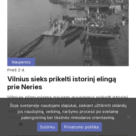
Naujienos
prieš 2 d.
Vilnius sieks prikelti istorinį elingą
prie Neries
Vilniuje planuojama naujam gyvenimui prikelti istorinį
valčių elingą prie Neries, T. Kosciuškos g. 4. Tai
Šioje svetainėje naudojami slapukai, siekiant užtikrinti sklandų
vienas iš nedaugelio išlikusių Vilniaus…
jos naudojimą, veikimą, naršymo proceso po svetainę
palengvinimą bei tikslinės rinkodaros orientavimą.
Sutinku
Privatumo politika