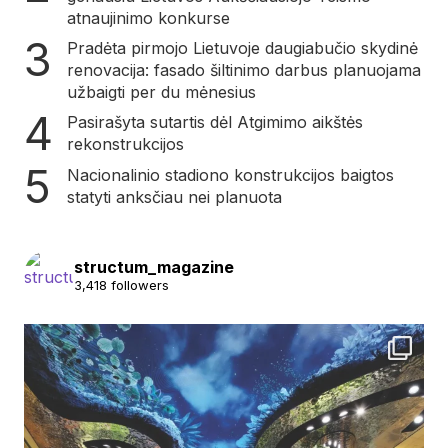
atnaujinimo konkurse
Pradėta pirmojo Lietuvoje daugiabučio skydinė
renovacija: fasado šiltinimo darbus planuojama
užbaigti per du mėnesius
Pasirašyta sutartis dėl Atgimimo aikštės
rekonstrukcijos
Nacionalinio stadiono konstrukcijos baigtos
statyti anksčiau nei planuota
structum_magazine
3,418 followers