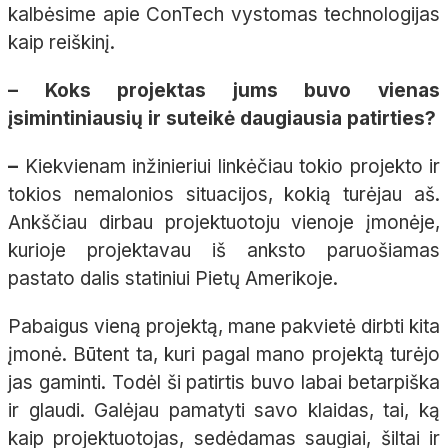
kalbėsime apie ConTech vystomas technologijas
kaip reiškinį.
– Koks projektas jums buvo vienas
įsimintiniausių ir suteikė daugiausia patirties?
–
Kiekvienam inžinieriui linkėčiau tokio projekto ir
tokios nemalonios situacijos, kokią turėjau aš.
Ankščiau dirbau projektuotoju vienoje įmonėje,
kurioje projektavau iš anksto paruošiamas
pastato dalis statiniui Pietų Amerikoje.
Pabaigus vieną projektą, mane pakvietė dirbti kita
įmonė. Būtent ta, kuri pagal mano projektą turėjo
jas gaminti. Todėl ši patirtis buvo labai betarpiška
ir glaudi. Galėjau pamatyti savo klaidas, tai, ką
kaip projektuotojas, sedėdamas saugiai, šiltai ir