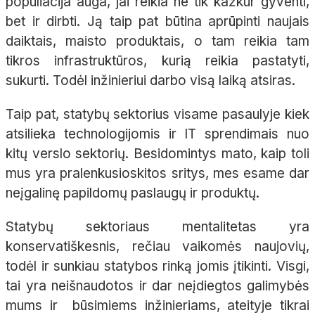
populiacija auga, jai reikia ne tik kažkur gyventi,
bet ir dirbti. Ją taip pat būtina aprūpinti naujais
daiktais, maisto produktais, o tam reikia tam
tikros infrastruktūros, kurią reikia pastatyti,
sukurti. Todėl inžinieriui darbo visą laiką atsiras.
Taip pat, statybų sektorius visame pasaulyje kiek
atsilieka technologijomis ir IT sprendimais nuo
kitų verslo sektorių. Besidomintys mato, kaip toli
mus yra pralenkusioskitos sritys, mes esame dar
neįgalinę papildomų paslaugų ir produktų.
Statybų sektoriaus mentalitetas yra
konservatiškesnis, rečiau vaikomės naujovių,
todėl ir sunkiau statybos rinką jomis įtikinti. Visgi,
tai yra neišnaudotos ir dar neįdiegtos galimybės
mums ir būsimiems inžinieriams, ateityje tikrai