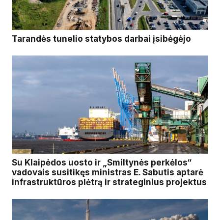
Tarandės tunelio statybos darbai įsibėgėjo
Su Klaipėdos uosto ir „Smiltynės perkėlos“
vadovais susitikęs ministras E. Sabutis aptarė
infrastruktūros plėtrą ir strateginius projektus