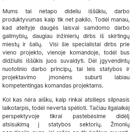
Mums tai netapo dideliu iššūkiu, darbo
produktyvumas kaip tik net pakilo. Todėl manau,
kad ateityje daugės laisvai samdomo darbo
galimybių, daugiau inžinierių dirbs iš skirtingų
miestų ir šalių. Visi šie specialistai dirbs prie
vieno projekto, vienoje komandoje, todėl bus
didžiulis iššūkis juos suvaldyti. Dėl įgyvendintų
nuotolinio darbo principų, tai leis statybos ir
projektavimo įmonėms suburti labiau
kompetentingas komandas projektams.
Kol kas nėra aišku, kaip rinkai atsilieps silpnasis
laikotarpis, todėl neverta spėlioti. Tačiau ilgalaikėj
perspektyvoje tikrai pastebėsime didėlį
atsisukimą į statybos sektorių. Žmonių