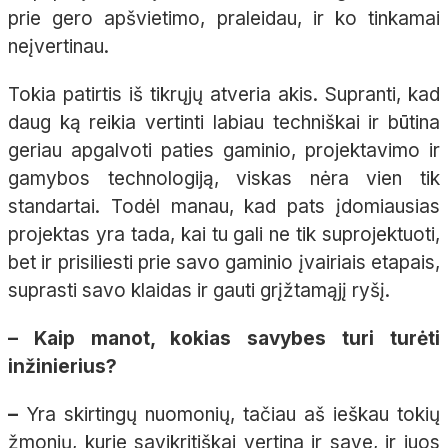
prie gero apšvietimo, praleidau, ir ko tinkamai
neįvertinau.
Tokia patirtis iš tikrųjų atveria akis. Supranti, kad
daug ką reikia vertinti labiau techniškai ir būtina
geriau apgalvoti paties gaminio, projektavimo ir
gamybos technologiją, viskas nėra vien tik
standartai. Todėl manau, kad pats įdomiausias
projektas yra tada, kai tu gali ne tik suprojektuoti,
bet ir prisiliesti prie savo gaminio įvairiais etapais,
suprasti savo klaidas ir gauti grįžtamąjį ryšį.
– Kaip manot, kokias savybes turi turėti
inžinierius?
–
Yra skirtingų nuomonių, tačiau aš ieškau tokių
žmonių, kurie savikritiškai vertina ir save, ir juos