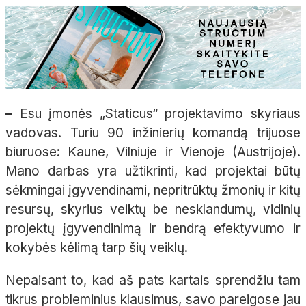
–
Esu įmonės „Staticus“ projektavimo skyriaus
vadovas. Turiu 90 inžinierių komandą trijuose
biuruose: Kaune, Vilniuje ir Vienoje (Austrijoje).
Mano darbas yra užtikrinti, kad projektai būtų
sėkmingai įgyvendinami, nepritrūktų žmonių ir kitų
resursų, skyrius veiktų be nesklandumų, vidinių
projektų įgyvendinimą ir bendrą efektyvumo ir
kokybės kėlimą tarp šių veiklų.
Nepaisant to, kad aš pats kartais sprendžiu tam
tikrus probleminius klausimus, savo pareigose jau