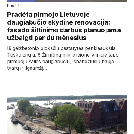
prieš 1 d.
Pradėta pirmojo Lietuvoje
daugiabučio skydinė renovacija:
fasado šiltinimo darbus planuojama
užbaigti per du mėnesius
Iš gelžbetonio plokščių pastatytas penkiaaukštis
Tuskulėnų g. 6 Žirmūnų mikrorajone Vilniuje tapo
pirmuoju šalies daugiabučiu, išbandžiusiu naują
tvarų ir ilgaamžį…