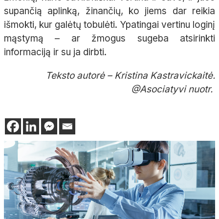
supančią aplinką, žinančių, ko jiems dar reikia
išmokti, kur galėtų tobulėti. Ypatingai vertinu loginį
mąstymą – ar žmogus sugeba atsirinkti
informaciją ir su ja dirbti.
Teksto autorė – Kristina Kastravickaitė.
@Asociatyvi nuotr.