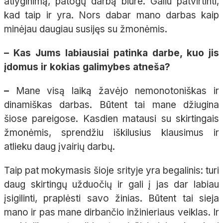
atlyginimą, patogų darbą biure. Galiu patvirtinti,
kad taip ir yra. Nors dabar mano darbas kaip
minėjau daugiau susijęs su žmonėmis.
– Kas Jums labiausiai patinka darbe, kuo jis
įdomus ir kokias galimybes atneša?
–
Mane visą laiką žavėjo nemonotoniškas ir
dinamiškas darbas. Būtent tai mane džiugina
šiose pareigose. Kasdien matausi su skirtingais
žmonėmis, sprendžiu iškilusius klausimus ir
atlieku daug įvairių darbų.
Taip pat mokymasis šioje srityje yra begalinis: turi
daug skirtingų užduočių ir gali į jas dar labiau
įsigilinti, praplėsti savo žinias. Būtent tai sieja
mano ir pas mane dirbančio inžinieriaus veiklas. Ir