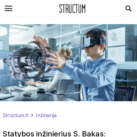
Structum.lt
Inžinerija
Statybos inžinierius S. Bakas: