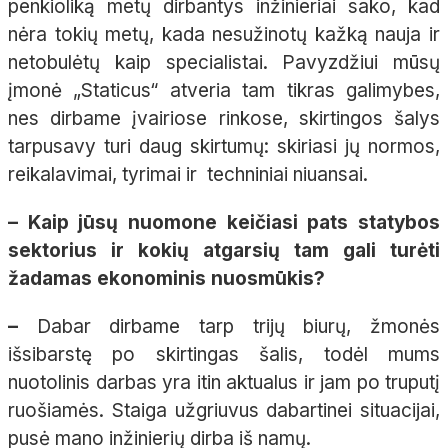
penkioliką metų dirbantys inžinieriai sako, kad
nėra tokių metų, kada nesužinotų kažką nauja ir
netobulėtų kaip specialistai. Pavyzdžiui mūsų
įmonė „Staticus“ atveria tam tikras galimybes,
nes dirbame įvairiose rinkose, skirtingos šalys
tarpusavy turi daug skirtumų: skiriasi jų normos,
reikalavimai, tyrimai ir techniniai niuansai.
– Kaip jūsų nuomone keičiasi pats statybos
sektorius ir kokių atgarsių tam gali turėti
žadamas ekonominis nuosmūkis?
–
Dabar dirbame tarp trijų biurų, žmonės
išsibarstę po skirtingas šalis, todėl mums
nuotolinis darbas yra itin aktualus ir jam po truputį
ruošiamės. Staiga užgriuvus dabartinei situacijai,
pusė mano inžinierių dirba iš namų.