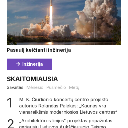
Pasaulį keičianti inžinerija
Inžinerija
SKAITOMIAUSIA
Savaitės
Mėnesio
Pusmečio
Metų
M. K. Čiurlionio koncertų centro projekto
autorius Rolandas Palekas: „Kaunas yra
vienareikšmis moderniosios Lietuvos centras“
„Architektūros linijos“ projektas pripažintas
geriausiu Lietuvos Aukščiausiojo Teismo