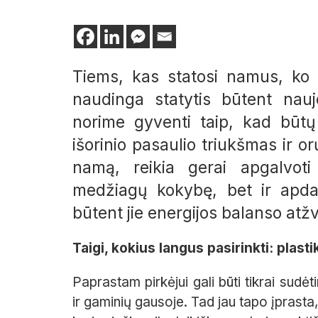
Tiems, kas statosi namus, ko 
naudinga statytis būtent nau
norime gyventi taip, kad būtų
išorinio pasaulio triukšmas ir or
namą, reikia gerai apgalvoti
medžiagų kokybę, bet ir apdair
būtent jie energijos balanso atžvi
Taigi, kokius langus pasirinkti: plast
Paprastam pirkėjui gali būti tikrai sudė
ir gaminių gausoje. Tad jau tapo įprasta,