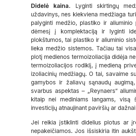
Didelė kaina.
Lyginti skirtingų med
uždavinys, nes kiekviena medžiaga turi 
palyginti medžio, plastiko ir aliuminio 
dėmesį į komplektaciją ir lyginti id
plokštumos, tai plastiko ir aliuminio s
lieka medžio sistemos. Tačiau tai visai
plotį medienos termoizoliacija didėja n
termoizoliacijos rodiklį, į medieną prive
izoliacinių medžiagų. O tai, savaime 
gamybos ir žaliavų sąnaudų augimą, 
svarbus aspektas – „Reynaers“ aliumin
kitaip nei mediniams langams, visą š
investicijų atnaujinant paviršių ar dažnai
Jei reikia įstiklinti didelius plotus a
nepakeičiamos. Jos išsiskiria itin aukš