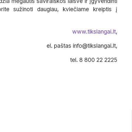
idžia mėgautis saviraiškos laisve ir įgyvendinti
rite sužinoti daugiau, kviečiame kreiptis į
www.tikslangai.lt
,
el. paštas info@tikslangai.lt,
tel. 8 800 22 2225