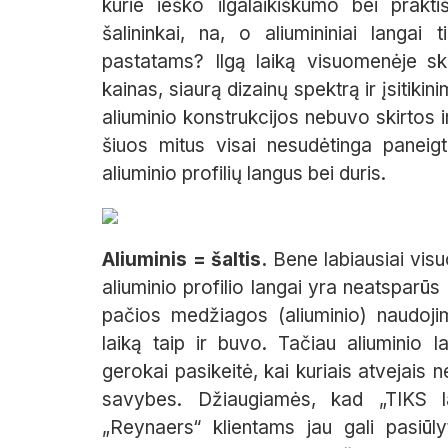
kurie ieško ilgalaikiškumo bei prak
šalininkai, na, o aliumininiai langai
pastatams? Ilgą laiką visuomenėje skl
kainas, siaurą dizainų spektrą ir įsitikin
aliuminio konstrukcijos nebuvo skirtos 
šiuos mitus visai nesudėtinga paneigt
aliuminio profilių langus bei duris.
Aliuminis = šaltis.
Bene labiausiai visu
aliuminio profilio langai yra neatsparūs
pačios medžiagos (aliuminio) naudoji
laiką taip ir buvo. Tačiau aliuminio 
gerokai pasikeitė, kai kuriais atvejais 
savybes. Džiaugiamės, kad „TIKS l
„Reynaers“ klientams jau gali pasiūlyt