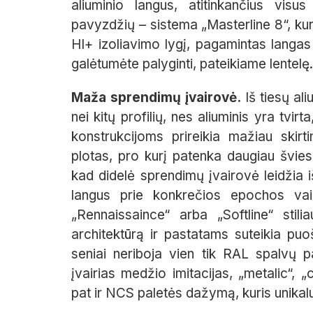
aliuminio langus, atitinkančius vis
pavyzdžių – sistema „Masterline 8“, kuri t
HI+ izoliavimo lygį, pagamintas langas 
galėtumėte palyginti, pateikiame lentelę.
Maža sprendimų įvairovė.
Iš tiesų al
nei kitų profilių, nes aliuminis yra tvirta
konstrukcijoms prireikia mažiau skirtin
plotas, pro kurį patenka daugiau švieso
kad didelė sprendimų įvairovė leidžia i
langus prie konkrečios epochos vaiz
„Rennaissaince“ arba „Softline“ stili
architektūrą ir pastatams suteikia puo
seniai neriboja vien tik RAL spalvų pal
įvairias medžio imitacijas, „metalic“,
pat ir NCS paletės dažymą, kuris unikal