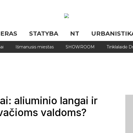
JERAS
STATYBA
NT
URBANISTIK
ai
Išmanusis miestas
SHOWROOM
Tinklalaidė 
i: aliuminio langai ir
rivačioms valdoms?