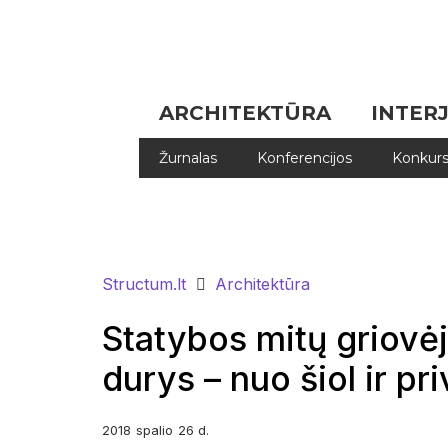
ARCHITEKTŪRA
INTER
Žurnalas
Konferencijos
Konkurs
Structum.lt
Architektūra
Statybos mitų griovėja
durys – nuo šiol ir p
2018
spalio
26 d.