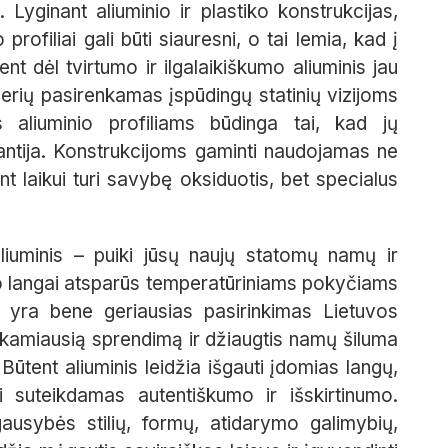
s. Lyginant aliuminio ir plastiko konstrukcijas,
 profiliai gali būti siauresni, o tai lemia, kad į
t dėl tvirtumo ir ilgalaikiškumo aliuminis jau
nerių pasirenkamas įspūdingų statinių vizijoms
 aliuminio profiliams būdinga tai, kad jų
ntija. Konstrukcijoms gaminti naudojamas ne
ant laikui turi savybę oksiduotis, bet specialus
liuminis – puiki jūsų naujų statomų namų ir
io langai atsparūs temperatūriniams pokyčiams
dėl yra bene geriausias pasirinkimas Lietuvos
tinkamiausią sprendimą ir džiaugtis namų šiluma
. Būtent aliuminis leidžia išgauti įdomias langų,
i suteikdamas autentiškumo ir išskirtinumo.
gausybės stilių, formų, atidarymo galimybių,