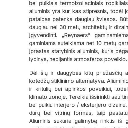
bei puikiais termoizoliaciniais rodikliai
aliuminis yra kur kas stipresnis, todėl jo
patalpas patenka daugiau šviesos. Būten
daugiau nei 30 metų architektų ir dizai
įgyvendinti. „Reynaers“ gaminamiems
gaminiams suteikiama net 10 metų gara
įprastas statybinis aliuminis, kuris bėg
lydinys, nebijantis atmosferos poveikio.
Dėl šių ir daugybės kitų priežasčių a
kotedžų stiklinimo alternatyva. Aliumin
ir kritulių bei aplinkos poveikiui, to
klimato zonoje. Tereikia išsirinkti sau 
bei puikiu interjero / eksterjero dizainu
durų bei vitrinų formas, taip pastatu
Aliuminis sukuria galimybę rinktis iš 