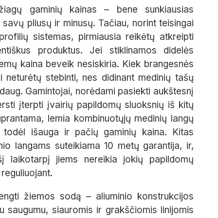
žiagų gaminių kainas – bene sunkiausias
savų pliusų ir minusų. Tačiau, norint teisingai
profilių sistemas, pirmiausia reikėtų atkreipti
entiškus produktus. Jei stiklinamos didelės
istemų kaina beveik nesiskiria. Kiek brangesnės
 neturėtų stebinti, nes didinant medinių tašų
edaug. Gamintojai, norėdami pasiekti aukštesnį
rsti įterpti įvairių papildomų sluoksnių iš kitų
suprantama, lemia kombinuotųjų medinių langų
todėl išauga ir pačių gaminių kaina. Kitas
io langams suteikiama 10 metų garantija, ir,
į laikotarpį jiems nereikia jokių papildomų
 reguliuojant.
r įrengti žiemos sodą – aliuminio konstrukcijos
tu saugumu, siauromis ir grakščiomis linijomis