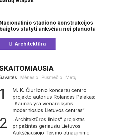
darbų etapas
Nacionalinio stadiono konstrukcijos
baigtos statyti anksčiau nei planuota
Architektūra
SKAITOMIAUSIA
Savaitės
Mėnesio
Pusmečio
Metų
M. K. Čiurlionio koncertų centro
projekto autorius Rolandas Palekas:
„Kaunas yra vienareikšmis
moderniosios Lietuvos centras“
„Architektūros linijos“ projektas
pripažintas geriausiu Lietuvos
Aukščiausiojo Teismo atnaujinimo