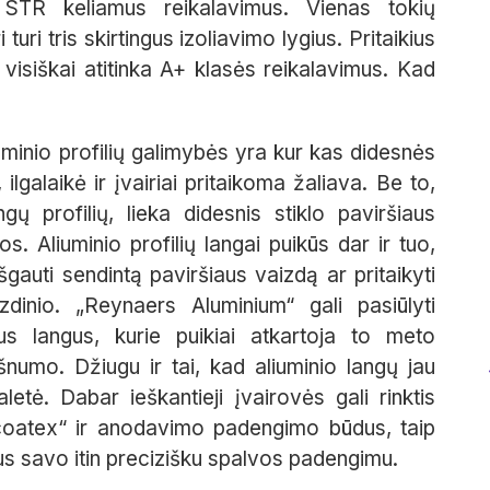
us STR keliamus reikalavimus. Vienas tokių
uri tris skirtingus izoliavimo lygius. Pritaikius
visiškai atitinka A+ klasės reikalavimus. Kad
iuminio profilių galimybės yra kur kas didesnės
, ilgalaikė ir įvairiai pritaikoma žaliava. Be to,
gų profilių, lieka didesnis stiklo paviršiaus
s. Aliuminio profilių langai puikūs dar ir tuo,
šgauti sendintą paviršiaus vaizdą ar pritaikyti
dinio. „Reynaers Aluminium“ gali pasiūlyti
aus langus, kurie puikiai atkartoja to meto
šnumo. Džiugu ir tai, kad aliuminio langų jau
etė. Dabar ieškantieji įvairovės gali rinktis
 „coatex“ ir anodavimo padengimo būdus, taip
us savo itin precizišku spalvos padengimu.