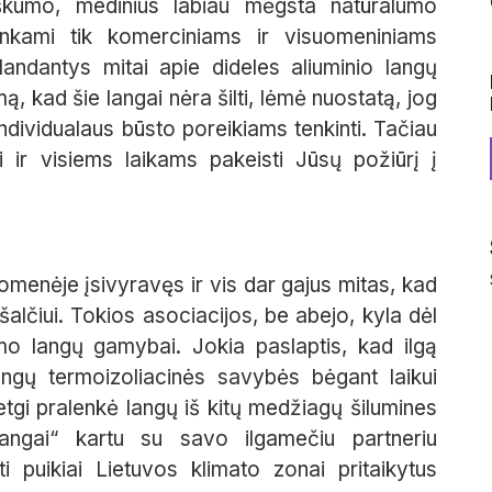
tiškumo, medinius labiau mėgsta natūralumo
 tinkami tik komerciniams ir visuomeniniams
andantys mitai apie dideles aliuminio langų
imą, kad šie langai nėra šilti, lėmė nuostatą, jog
individualaus būsto poreikiams tenkinti. Tačiau
i ir visiems laikams pakeisti Jūsų požiūrį į
omenėje įsivyravęs ir vis dar gajus mitas, kad
 šalčiui. Tokios asociacijos, be abejo, kyla dėl
mo langų gamybai. Jokia paslaptis, kad ilgą
langų termoizoliacinės savybės bėgant laikui
netgi pralenkė langų iš kitų medžiagų šilumines
angai“ kartu su savo ilgamečiu partneriu
i puikiai Lietuvos klimato zonai pritaikytus