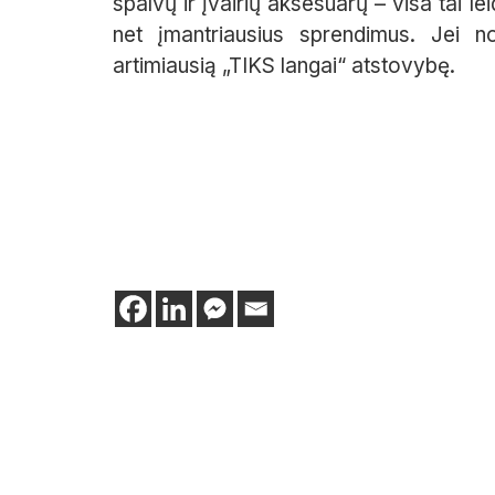
spalvų ir įvairių aksesuarų – visa tai le
net įmantriausius sprendimus. Jei no
artimiausią „TIKS langai“ atstovybę.