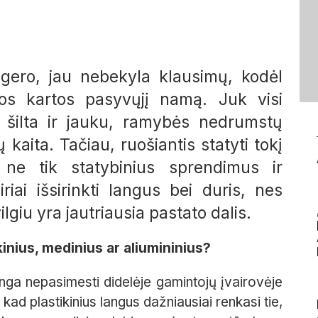
gero, jau nebekyla klausimų, kodėl
jos kartos pasyvųjį namą. Juk visi
 šilta ir jauku, ramybės nedrumstų
ų kaita. Tačiau, ruošiantis statyti tokį
 ne tik statybinius sprendimus ir
iai išsirinkti langus bei duris, nes
lgiu yra jautriausia pastato dalis.
ikinius, medinius ar aliumininius?
tinga nepasimesti didelėje gamintojų įvairovėje
 kad plastikinius langus dažniausiai renkasi tie,