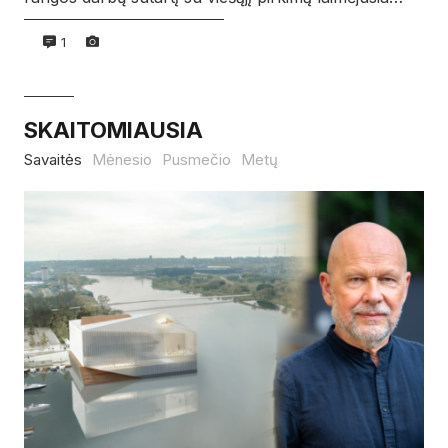
1
SKAITOMIAUSIA
Savaitės
Mėnesio
Pusmečio
Metų