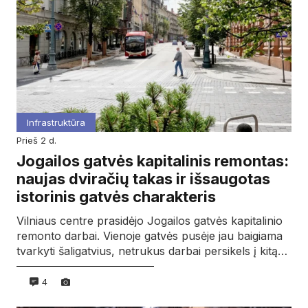
Infrastruktūra
prieš 2 d.
Jogailos gatvės kapitalinis remontas:
naujas dviračių takas ir išsaugotas
istorinis gatvės charakteris
Vilniaus centre prasidėjo Jogailos gatvės kapitalinio
remonto darbai. Vienoje gatvės pusėje jau baigiama
tvarkyti šaligatvius, netrukus darbai persikels į kitą…
4