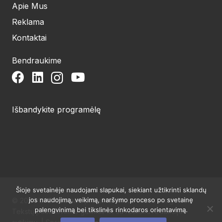
Apie Mus
Reklama
Kontaktai
Bendraukime
Išbandykite programėlę
Šioje svetainėje naudojami slapukai, siekiant užtikrinti sklandų
jos naudojimą, veikimą, naršymo proceso po svetainę
© 2024 UAB Structum projektai. Visos teisės saugomos.
palengvinimą bei tikslinės rinkodaros orientavimą.
Tekstų publikavimas galimas tik su raštišku redakcijos