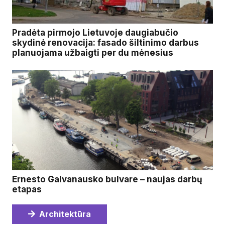
Pradėta pirmojo Lietuvoje daugiabučio
skydinė renovacija: fasado šiltinimo darbus
planuojama užbaigti per du mėnesius
Ernesto Galvanausko bulvare – naujas darbų
etapas
Architektūra