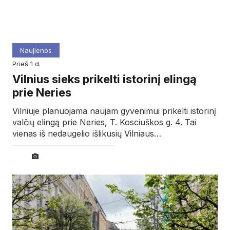
Naujienos
prieš 1 d.
Vilnius sieks prikelti istorinį elingą
prie Neries
Vilniuje planuojama naujam gyvenimui prikelti istorinį
valčių elingą prie Neries, T. Kosciuškos g. 4. Tai
vienas iš nedaugelio išlikusių Vilniaus…