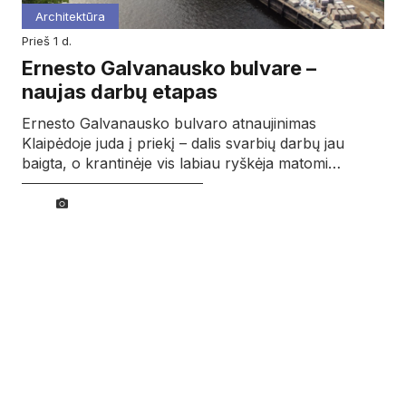
Architektūra
prieš 1 d.
Ernesto Galvanausko bulvare –
naujas darbų etapas
Ernesto Galvanausko bulvaro atnaujinimas
Klaipėdoje juda į priekį – dalis svarbių darbų jau
baigta, o krantinėje vis labiau ryškėja matomi…