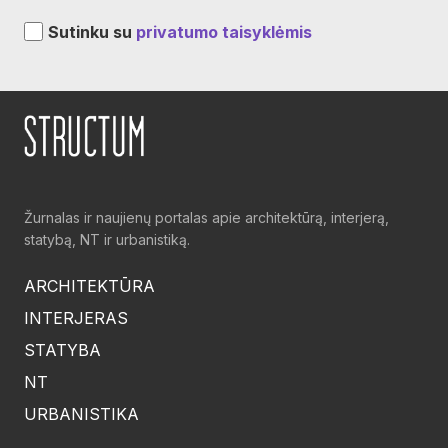
Sutinku su
privatumo taisyklėmis
Žurnalas ir naujienų portalas apie architektūrą, interjerą,
statybą, NT ir urbanistiką.
ARCHITEKTŪRA
INTERJERAS
STATYBA
NT
URBANISTIKA