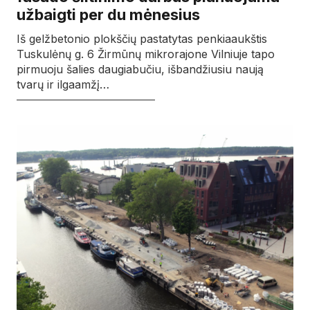
užbaigti per du mėnesius
Iš gelžbetonio plokščių pastatytas penkiaaukštis
Tuskulėnų g. 6 Žirmūnų mikrorajone Vilniuje tapo
pirmuoju šalies daugiabučiu, išbandžiusiu naują
tvarų ir ilgaamžį…