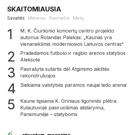
SKAITOMIAUSIA
Savaitės
Mėnesio
Pusmečio
Metų
M. K. Čiurlionio koncertų centro projekto
autorius Rolandas Palekas: „Kaunas yra
vienareikšmis moderniosios Lietuvos centras“
Pradedamos futbolo ir regbio arenos statybos
Aleksote
Pasirašyta sutartis dėl Atgimimo aikštės
rekonstrukcijos
Siekiama valstybės paramos naujai ledo arenai
Kaune tęsiama K. Griniaus ligoninės plėtra:
Kulautuvoje pasiruošimas atidarymui,
Panemunėje – statyboms
structum_magazine