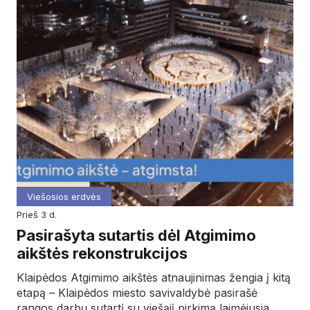
Viešosios erdvės
prieš 3 d.
Pasirašyta sutartis dėl Atgimimo
aikštės rekonstrukcijos
Klaipėdos Atgimimo aikštės atnaujinimas žengia į kitą
etapą – Klaipėdos miesto savivaldybė pasirašė
rangos darbų sutartį su viešąjį pirkimą laimėjusia…