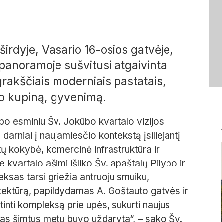
 širdyje, Vasario 16-osios gatvėje,
o panoramoje sušvitusi atgaivinta
rakščiais moderniais pastatais,
o kupiną, gyvenimą.
 tapo esminiu Šv. Jokūbo kvartalo vizijos
darniai į naujamiesčio kontekstą įsiliejantį
ų kokybė, komercinė infrastruktūra ir
 kvartalo ašimi išliko Šv. apaštalų Pilypo ir
ksas tarsi griežia antruoju smuiku,
itektūrą, papildydamas A. Goštauto gatvės ir
tinti kompleksą prie upės, sukurti naujus
 kas šimtus metų buvo uždaryta“, – sako Šv.