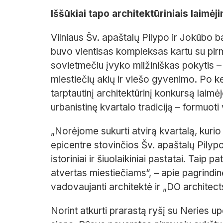
Iššūkiai tapo architektūriniais laimėj
Vilniaus Šv. apaštalų Pilypo ir Jokūbo 
buvo vientisas kompleksas kartu su pirmą
sovietmečiu įvyko milžiniškas pokytis –
miestiečių akių ir viešo gyvenimo. Po ke
tarptautinį architektūrinį konkursą laimėj
urbanistinę kvartalo tradiciją – formuoti
„Norėjome sukurti atvirą kvartalą, kurio
epicentre stovinčios Šv. apaštalų Pilyp
istoriniai ir šiuolaikiniai pastatai. Taip
atvertas miestiečiams“, – apie pagrindi
vadovaujanti architektė ir „DO architec
Norint atkurti prarastą ryšį su Neries u