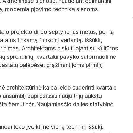
. Akmeninėse sienose, naudojant deimantinį
upę, modernia pjovimo technika sienoms
talo projekto dirbo septynerius metus, per tą
tams tinkamą funkcinį variantą. Iššūkių
derinimas. Architektams diskutuojant su Kultūros
ių sprendinių, kvartalui pavyko suformuoti ne
 pastatų palėpėse, grąžinant joms pirminį
nė architektūrinė kalba leido suderinti kvartale
 ansamblį papildžiusiu nauju trijų aukštų
ršta žemutinės Naujamiesčio dalies statybinė
ai teko įveikti ne vieną techninį iššūkį.