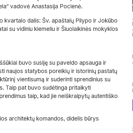
ela“ vadovė Anastasija Pocienė.
o kvartalo dalis: Šv. apaštalų Pilypo ir Jokūbo
ai su vidiniu kiemeliu ir Šiuolaikinės mokyklos
iššūkiai buvo susiję su paveldo apsauga ir
sti naujos statybos poreikių ir istorinių pastatų
ktūrinį vientisumą ir suderinti sprendinius su
. Taip pat buvo sudėtinga pritaikyti
sprendimus taip, kad jie neiškraipytų autentiško
elios architektų komandos, didelis būrys