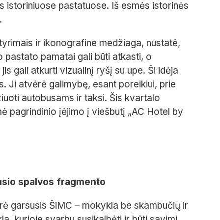
etos istoriniuose pastatuose. Iš esmės istorinės
.
tyrimais ir ikonografine medžiaga, nustatė,
 pastato pamatai gali būti atkasti, o
s gali atkurti vizualinį ryšį su upe. Ši idėja
 Ji atvėrė galimybę, esant poreikiui, prie
iuoti autobusams ir taksi. Šis kvartalo
ė pagrindinio įėjimo į viešbutį „AC Hotel by
ausio spalvos fragmento
ėrė garsusis ŠiMC – mokykla be skambučių ir
, kurioje svarbu susikalbėti ir būti savimi.