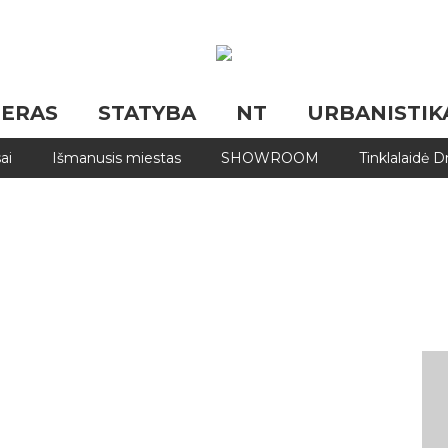
JERAS
STATYBA
NT
URBANISTIK
ai
Išmanusis miestas
SHOWROOM
Tinklalaidė 