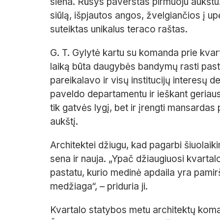
siena. Rūsys paverstas pirmuoju aukštu
siūlą, išpjautos angos, žvelgiančios į 
suteiktas unikalus teraco raštas.
G. T. Gylytė kartu su komanda prie kvar
laiką būta daugybės bandymų rasti pasta
pareikalavo ir visų institucijų interesų 
paveldo departamentu ir ieškant geriaus
tik gatvės lygį, bet ir įrengti mansardas
aukštį.
Architektei džiugu, kad pagarbi šiuolaiki
sena ir nauja. „Ypač džiaugiuosi kvartalo
pastatu, kurio medinė apdaila yra pami
medžiaga“, – priduria ji.
Kvartalo statybos metu architektų komand