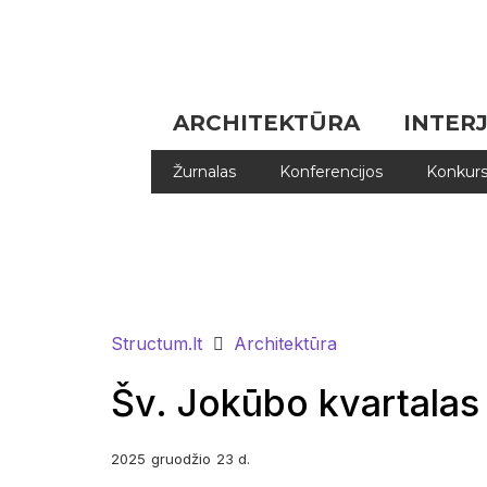
ARCHITEKTŪRA
INTER
Žurnalas
Konferencijos
Konkurs
Structum.lt
Architektūra
Šv. Jokūbo kvartalas
2025
gruodžio
23 d.