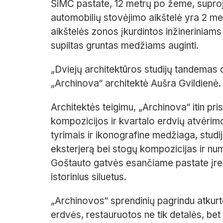
ŠiMC pastate, 12 metrų po žeme, suproj
automobilių stovėjimo aikštelė yra 2 me
aikštelės zonos įkurdintos inžineriniams
supiltas gruntas medžiams auginti.
„Dviejų architektūros studijų tandemas d
„Archinova“ architektė Aušra Gvildienė.
Architektės teigimu, „Archinova“ itin pri
kompozicijos ir kvartalo erdvių atvėrimo
tyrimais ir ikonografine medžiaga, stud
eksterjerą bei stogų kompozicijas ir num
Goštauto gatvės esančiame pastate įren
istorinius siluetus.
„Archinovos“ sprendinių pagrindu atkurto
erdvės, restauruotos ne tik detalės, bet 