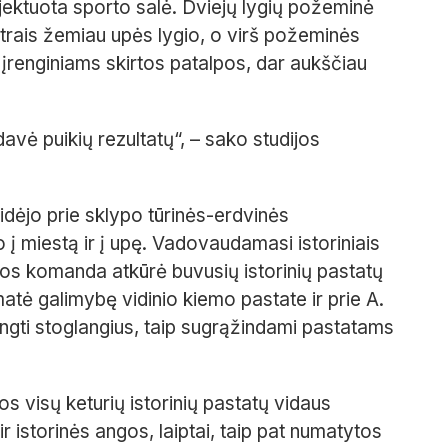
ektuota sporto salė. Dviejų lygių požeminė
trais žemiau upės lygio, o virš požeminės
 įrenginiams skirtos patalpos, dar aukščiau
avė puikių rezultatų“, – sako studijos
sidėjo prie sklypo tūrinės-erdvinės
 į miestą ir į upę. Vadovaudamasi istoriniais
ijos komanda atkūrė buvusių istorinių pastatų
atė galimybę vidinio kiemo pastate ir prie A.
gti stoglangius, taip sugrąžindami pastatams
s visų keturių istorinių pastatų vidaus
ir istorinės angos, laiptai, taip pat numatytos