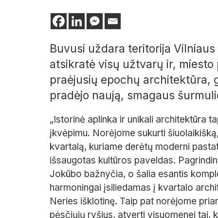
Buvusi uždara teritorija Vilniaus
atsikratė visų užtvarų ir, miest
praėjusių epochų architektūra, g
pradėjo naują, smagaus šurmuli
„Istorinė aplinka ir unikali architektūra
įkvėpimu. Norėjome sukurti šiuolaikišką, 
kvartalą, kuriame derėtų moderni pastat
išsaugotas kultūros paveldas. Pagrindine
Jokūbo bažnyčia, o šalia esantis komple
harmoningai įsiliedamas į kvartalo arch
Neries išklotinę. Taip pat norėjome priar
pėsčiųjų ryšius, atverti visuomenei tai,