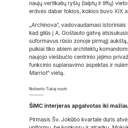
naujų vertikalių ryšių (laiptų ir liftų) vi
erdvės dabar tokios, kokios buvo XIX a
„Archinova“, vadovaudamasi istoriniais 
kad gilūs į A. Goštauto gatvę atsisukusio
suformavus rūsio zonoje pirmąjį aukštą, ji
puikiai tiko abiem architektų komandoms.
naujojo viešbučio centrinio įėjimo privaž
funkcinio suplanavimo aspektas ir nulėm
Marriot“ vietą.
Noberto Tukaj nuotr.
ŠiMC interjeras apgalvotas iki maži
Pirmasis Šv. Jokūbo kvartale duris atv
uniformų, be konkursų ir atrankų. Mokykla