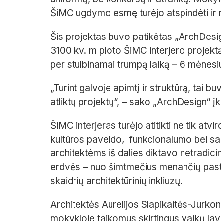
ŠiMC ugdymo esmę turėjo atspindėti ir 
Šis projektas buvo patikėtas „ArchDesig
3100 kv. m ploto ŠiMC interjero projektą
per stulbinamai trumpą laiką – 6 mėnesi
„Turint galvoje apimtį ir struktūrą, tai 
atliktų projektų“, – sako „ArchDesign“ įk
ŠiMC interjeras turėjo atitikti ne tik atv
kultūros paveldo,
funkcionalumo bei sau
architektėms iš dalies diktavo netradici
erdvės – nuo šimtmečius menančių pastato
skaidrių architektūrinių inkliuzų.
Architektės Aurelijos Slapikaitės-Jurkonės
mokykloje taikomus skirtingus vaikų la