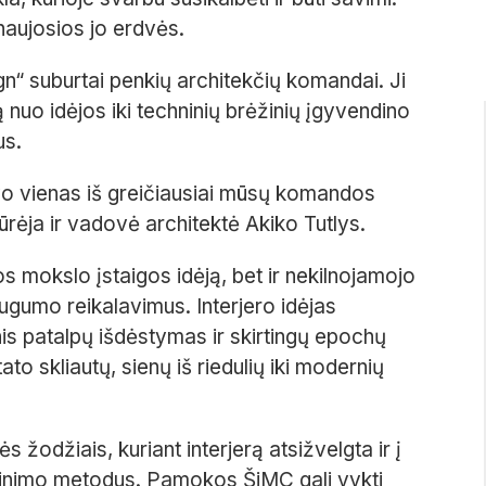
naujosios jo erdvės.
n“ suburtai penkių architekčių komandai. Ji
 nuo idėjos iki techninių brėžinių įgyvendino
us.
buvo vienas iš greičiausiai mūsų komandos
ūrėja ir vadovė architektė Akiko Tutlys.
iros mokslo įstaigos idėją, bet ir nekilnojamojo
gumo reikalavimus. Interjero idėjas
nis patalpų išdėstymas ir skirtingų epochų
 skliautų, sienų iš riedulių iki modernių
 žodžiais, kuriant interjerą atsižvelgta ir į
vinimo metodus. Pamokos ŠiMC gali vykti