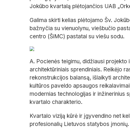
Jokūbo kvartalą plėtojančios UAB „Ork
Galima skirti kelias plėtojamo Šv. Jokūb
bažnyčia su vienuolynu, viešbučio pastat
centro (ŠiMC) pastatai su viešu sodu.
A. Pocienės teigimu, didžiausi projekto 
architektūriniais sprendiniais. Reikėjo ra
rekonstrukcijos balansą, išlaikyti archite
kultūros paveldo apsaugos reikalavimais
modernias technologijas ir inžinerinius 
kvartalo charakterio.
Kvartalo viziją kūrė ir įgyvendino net k
profesionalių Lietuvos statybos įmonių.