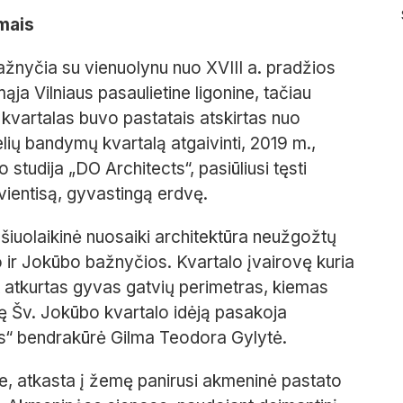
imais
bažnyčia su vienuolynu nuo XVIII a. pradžios
ja Vilniaus pasaulietine ligonine, tačiau
 kvartalas buvo pastatais atskirtas nuo
lių bandymų kvartalą atgaivinti, 2019 m.,
o studija „DO Architects“, pasiūliusi tęsti
 vientisą, gyvastingą erdvę.
 šiuolaikinė nuosaiki architektūra neužgožtų
o ir Jokūbo bažnyčios. Kvartalo įvairovę kuria
 pat atkurtas gyvas gatvių perimetras, kiemas
nę Šv. Jokūbo kvartalo idėją pasakoja
ts“ bendrakūrė Gilma Teodora Gylytė.
pe, atkasta į žemę panirusi akmeninė pastato