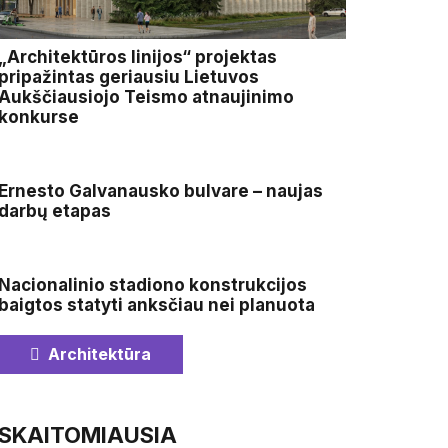
„Architektūros linijos“ projektas
pripažintas geriausiu Lietuvos
Aukščiausiojo Teismo atnaujinimo
konkurse
Ernesto Galvanausko bulvare – naujas
darbų etapas
Nacionalinio stadiono konstrukcijos
baigtos statyti anksčiau nei planuota
Architektūra
SKAITOMIAUSIA