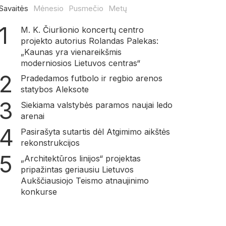
Savaitės
Mėnesio
Pusmečio
Metų
M. K. Čiurlionio koncertų centro
projekto autorius Rolandas Palekas:
„Kaunas yra vienareikšmis
moderniosios Lietuvos centras“
Pradedamos futbolo ir regbio arenos
statybos Aleksote
Siekiama valstybės paramos naujai ledo
arenai
Pasirašyta sutartis dėl Atgimimo aikštės
rekonstrukcijos
„Architektūros linijos“ projektas
pripažintas geriausiu Lietuvos
Aukščiausiojo Teismo atnaujinimo
konkurse