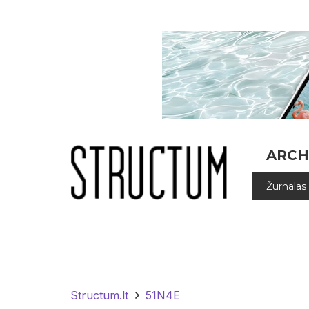
ARCH
Žurnalas
Structum.lt
51N4E