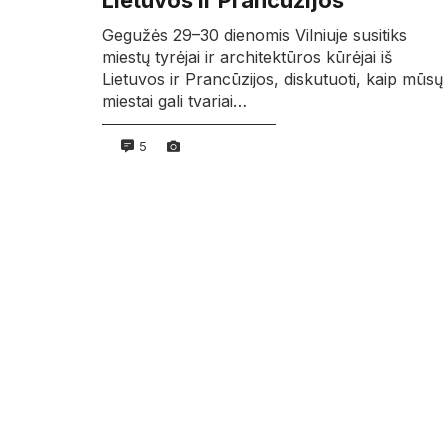
Lietuvos ir Prancūzijos
Gegužės 29–30 dienomis Vilniuje susitiks
miestų tyrėjai ir architektūros kūrėjai iš
Lietuvos ir Prancūzijos, diskutuoti, kaip mūsų
miestai gali tvariai…
5