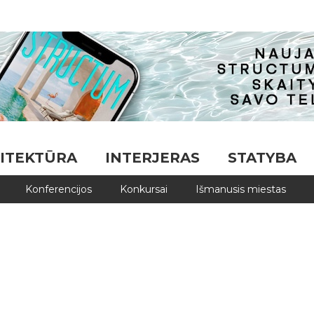
ITEKTŪRA
INTERJERAS
STATYBA
Konferencijos
Konkursai
Išmanusis miestas