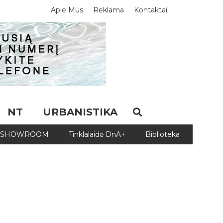
Apie Mus
Reklama
Kontaktai
NT
URBANISTIKA
SHOWROOM
Tinklalaidė DnA+
Biblioteka
Biblio