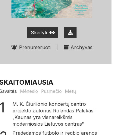
Skaityti
Prenumeruoti
|
Archyvas
SKAITOMIAUSIA
Savaitės
Mėnesio
Pusmečio
Metų
M. K. Čiurlionio koncertų centro
projekto autorius Rolandas Palekas:
„Kaunas yra vienareikšmis
moderniosios Lietuvos centras“
Pradedamos futbolo ir regbio arenos