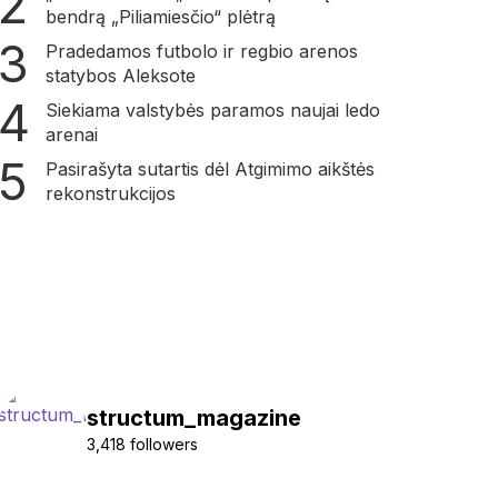
bendrą „Piliamiesčio“ plėtrą
Pradedamos futbolo ir regbio arenos
statybos Aleksote
Siekiama valstybės paramos naujai ledo
arenai
Pasirašyta sutartis dėl Atgimimo aikštės
rekonstrukcijos
structum_magazine
3,418 followers