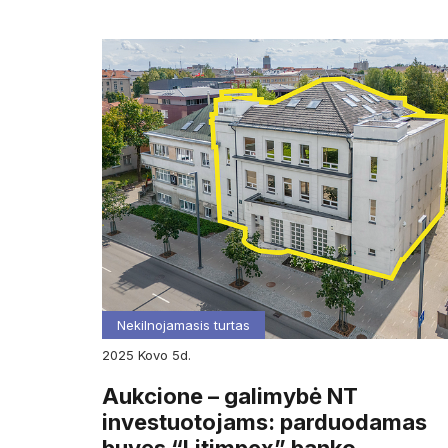
Nekilnojamasis turtas
2025
kovo
5d.
Aukcione – galimybė NT
investuotojams: parduodamas