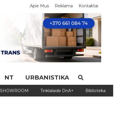
Apie Mus
Reklama
Kontaktai
NT
URBANISTIKA
SHOWROOM
Tinklalaidė DnA+
Biblioteka
Biblio