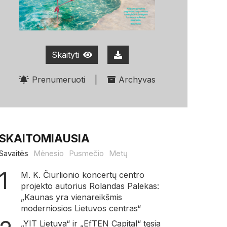
Skaityti
Prenumeruoti
|
Archyvas
SKAITOMIAUSIA
Savaitės
Mėnesio
Pusmečio
Metų
M. K. Čiurlionio koncertų centro
projekto autorius Rolandas Palekas:
„Kaunas yra vienareikšmis
moderniosios Lietuvos centras“
„YIT Lietuva“ ir „EfTEN Capital“ tęsia