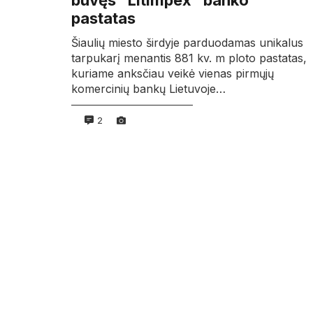
buvęs “Litimpex” banko
pastatas
Šiaulių miesto širdyje parduodamas unikalus
tarpukarį menantis 881 kv. m ploto pastatas,
kuriame anksčiau veikė vienas pirmųjų
komercinių bankų Lietuvoje…
2