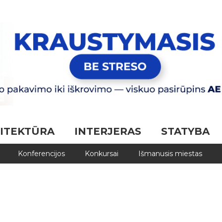
ITEKTŪRA
INTERJERAS
STATYBA
Konferencijos
Konkursai
Išmanusis miestas