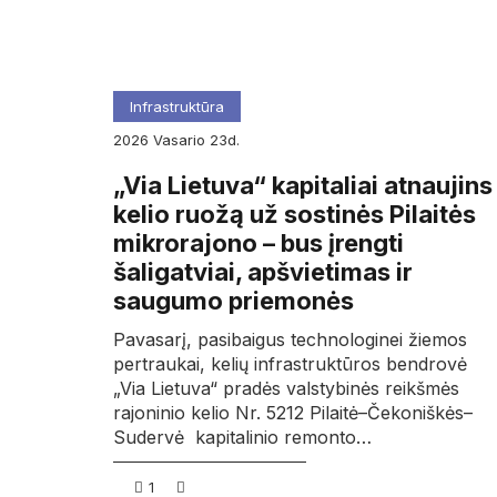
Infrastruktūra
2026
vasario
23d.
„Via Lietuva“ kapitaliai atnaujins
kelio ruožą už sostinės Pilaitės
mikrorajono – bus įrengti
šaligatviai, apšvietimas ir
saugumo priemonės
Pavasarį, pasibaigus technologinei žiemos
pertraukai, kelių infrastruktūros bendrovė
„Via Lietuva“ pradės valstybinės reikšmės
rajoninio kelio Nr. 5212 Pilaitė–Čekoniškės–
Sudervė kapitalinio remonto…
1