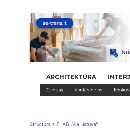
ARCHITEKTŪRA
INTER
Žurnalas
Konferencijos
Konkurs
Structum.lt
AB „Via Lietuva“