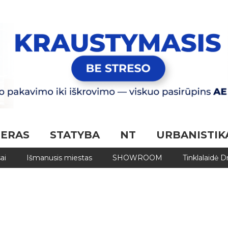
JERAS
STATYBA
NT
URBANISTIK
ai
Išmanusis miestas
SHOWROOM
Tinklalaidė 