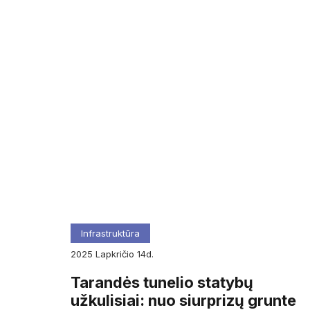
Infrastruktūra
2025
lapkričio
14d.
Tarandės tunelio statybų
užkulisiai: nuo siurprizų grunte