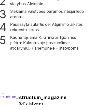
statybos Aleksote
Siekiama valstybės paramos naujai ledo
arenai
Pasirašyta sutartis dėl Atgimimo aikštės
rekonstrukcijos
Kaune tęsiama K. Griniaus ligoninės
plėtra: Kulautuvoje pasiruošimas
atidarymui, Panemunėje – statyboms
structum_magazine
3,418 followers