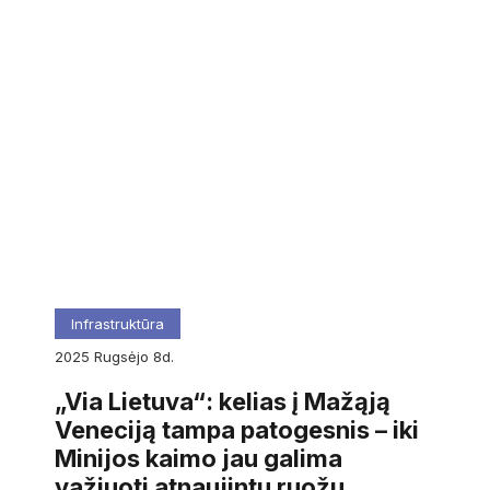
Infrastruktūra
2025
rugsėjo
8d.
„Via Lietuva“: kelias į Mažąją
Veneciją tampa patogesnis – iki
Minijos kaimo jau galima
važiuoti atnaujintu ruožu