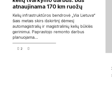
kelių tvarkymo darbus: bus
atnaujinama 170 km ruožų
Kelių infrastruktūros bendrovė „Via Lietuva“
šiais metais skirs išskirtinį dėmesį
automagistralių ir magistralinių kelių būklės
gerinimui. Paprastojo remonto darbus
planuojama…
2