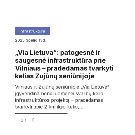
Infrastruktūra
2025
spalio
13d.
„Via Lietuva“: patogesnė ir
saugesnė infrastruktūra prie
Vilniaus – pradedamas tvarkyti
kelias Zujūnų seniūnijoje
Vilniaus r. Zujūnų seniūnijoje „Via Lietuva“
įgyvendina bendruomenei svarbų kelio
infrastruktūros projektą – pradedamas
tvarkyti apie 2 km ilgio kelio,…
1