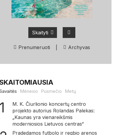
Skaityti
Prenumeruoti
|
Archyvas
SKAITOMIAUSIA
Savaitės
Mėnesio
Pusmečio
Metų
M. K. Čiurlionio koncertų centro
projekto autorius Rolandas Palekas:
„Kaunas yra vienareikšmis
moderniosios Lietuvos centras“
Pradedamos futbolo ir regbio arenos