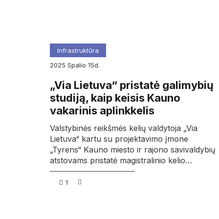
Infrastruktūra
2025
spalio
15d.
„Via Lietuva“ pristatė galimybių
studiją, kaip keisis Kauno
vakarinis aplinkkelis
Valstybinės reikšmės kelių valdytoja „Via
Lietuva“ kartu su projektavimo įmone
„Tyrens“ Kauno miesto ir rajono savivaldybių
atstovams pristatė magistralinio kelio…
1