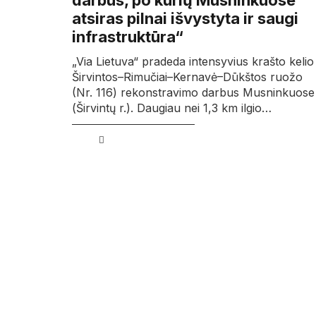
darbus, po kurių Musninkuose
atsiras pilnai išvystyta ir saugi
infrastruktūra“
„Via Lietuva“ pradeda intensyvius krašto kelio
Širvintos–Rimučiai–Kernavė–Dūkštos ruožo
(Nr. 116) rekonstravimo darbus Musninkuose
(Širvintų r.). Daugiau nei 1,3 km ilgio…