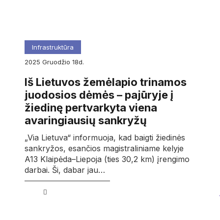
Infrastruktūra
2025
gruodžio
18d.
Iš Lietuvos žemėlapio trinamos
juodosios dėmės – pajūryje į
žiedinę pertvarkyta viena
avaringiausių sankryžų
„Via Lietuva“ informuoja, kad baigti žiedinės
sankryžos, esančios magistraliniame kelyje
A13 Klaipėda–Liepoja (ties 30,2 km) įrengimo
darbai. Ši, dabar jau…