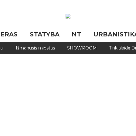
JERAS
STATYBA
NT
URBANISTIK
ai
Išmanusis miestas
SHOWROOM
Tinklalaidė 