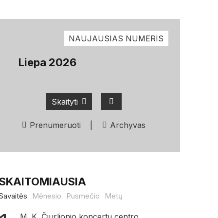
NAUJAUSIAS NUMERIS
Liepa 2026
Skaityti
Prenumeruoti
|
Archyvas
SKAITOMIAUSIA
Savaitės
Mėnesio
Pusmečio
Metų
M. K. Čiurlionio koncertų centro