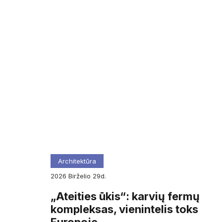
Architektūra
2026
birželio
29d.
„Ateities ūkis“: karvių fermų
kompleksas, vienintelis toks