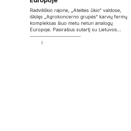
Europoje
Radviliškio rajone, „Ateities ūkio“ valdose,
iškilęs „Agrokoncerno grupės“ karvių fermų
kompleksas šiuo metu neturi analogų
Europoje. Pasirašius sutartį su Lietuvos…