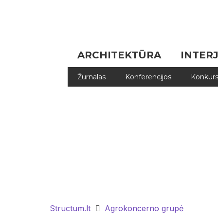
ARCHITEKTŪRA
INTER
Žurnalas
Konferencijos
Konkurs
Structum.lt
Agrokoncerno grupė