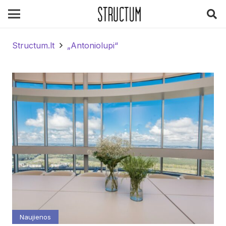
Structum.lt
„Antoniolupi“
Naujienos