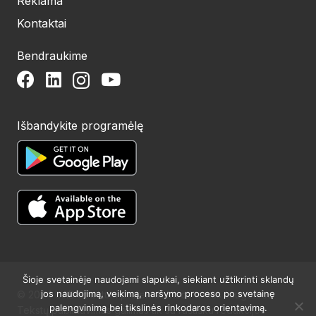
Reklama
Kontaktai
Bendraukime
Išbandykite programėlę
Šioje svetainėje naudojami slapukai, siekiant užtikrinti sklandų
jos naudojimą, veikimą, naršymo proceso po svetainę
© 2024 UAB Structum projektai. Visos teisės saugomos.
palengvinimą bei tikslinės rinkodaros orientavimą.
Tekstų publikavimas galimas tik su raštišku redakcijos