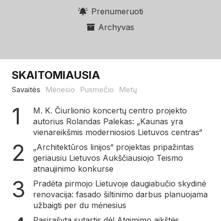
Prenumeruoti
Archyvas
SKAITOMIAUSIA
Savaitės
Mėnesio
Pusmečio
Metų
M. K. Čiurlionio koncertų centro projekto
autorius Rolandas Palekas: „Kaunas yra
vienareikšmis moderniosios Lietuvos centras“
„Architektūros linijos“ projektas pripažintas
geriausiu Lietuvos Aukščiausiojo Teismo
atnaujinimo konkurse
Pradėta pirmojo Lietuvoje daugiabučio skydinė
renovacija: fasado šiltinimo darbus planuojama
užbaigti per du mėnesius
Pasirašyta sutartis dėl Atgimimo aikštės