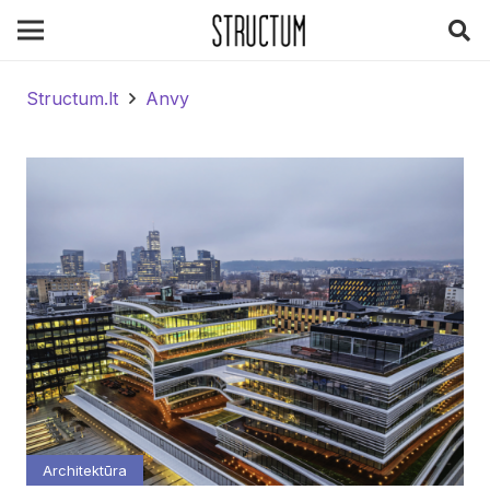
Structum.lt
Anvy
Architektūra