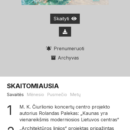
Skaityti
Prenumeruoti
Archyvas
SKAITOMIAUSIA
Savaitės
Mėnesio
Pusmečio
Metų
M. K. Čiurlionio koncertų centro projekto
autorius Rolandas Palekas: „Kaunas yra
vienareikšmis moderniosios Lietuvos centras“
„Architektūros linijos“ projektas pripažintas