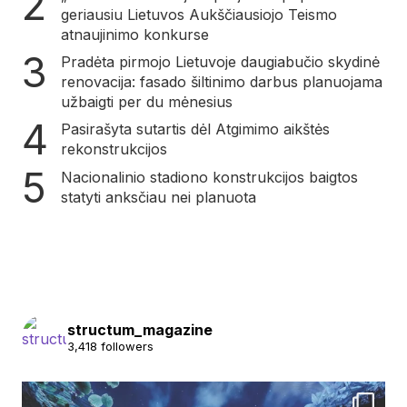
geriausiu Lietuvos Aukščiausiojo Teismo
atnaujinimo konkurse
Pradėta pirmojo Lietuvoje daugiabučio skydinė
renovacija: fasado šiltinimo darbus planuojama
užbaigti per du mėnesius
Pasirašyta sutartis dėl Atgimimo aikštės
rekonstrukcijos
Nacionalinio stadiono konstrukcijos baigtos
statyti anksčiau nei planuota
structum_magazine
3,418 followers