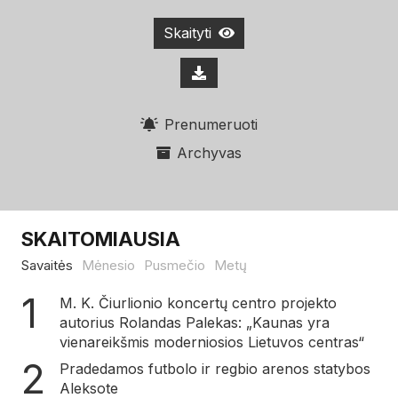
Skaityti
Prenumeruoti
Archyvas
SKAITOMIAUSIA
Savaitės
Mėnesio
Pusmečio
Metų
M. K. Čiurlionio koncertų centro projekto
autorius Rolandas Palekas: „Kaunas yra
vienareikšmis moderniosios Lietuvos centras“
Pradedamos futbolo ir regbio arenos statybos
Aleksote