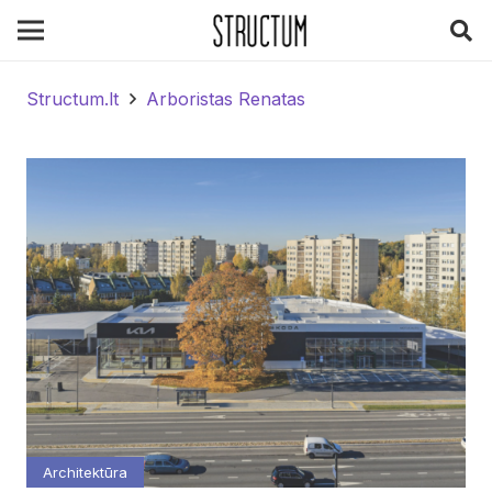
Structum.lt
Arboristas Renatas
Architektūra