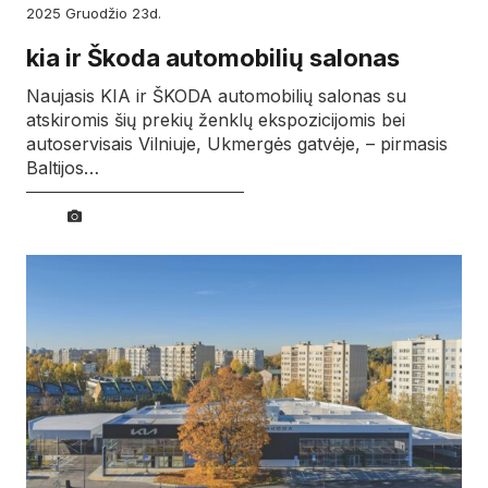
2025
gruodžio
23d.
kia ir Škoda automobilių salonas
Naujasis KIA ir ŠKODA automobilių salonas su
atskiromis šių prekių ženklų ekspozicijomis bei
autoservisais Vilniuje, Ukmergės gatvėje, – pirmasis
Baltijos…