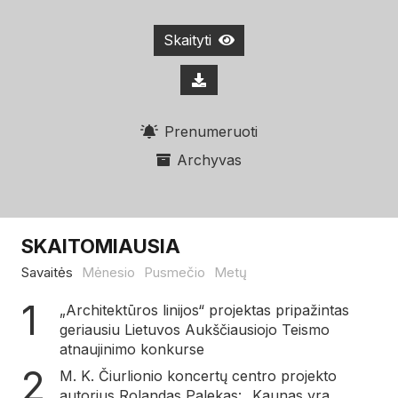
Skaityti
Prenumeruoti
Archyvas
SKAITOMIAUSIA
Savaitės
Mėnesio
Pusmečio
Metų
„Architektūros linijos“ projektas pripažintas
geriausiu Lietuvos Aukščiausiojo Teismo
atnaujinimo konkurse
M. K. Čiurlionio koncertų centro projekto
autorius Rolandas Palekas: „Kaunas yra