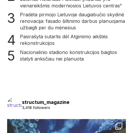
vienareikšmis moderniosios Lietuvos centras“
Pradėta pirmojo Lietuvoje daugiabučio skydinė
renovacija: fasado šiltinimo darbus planuojama
užbaigti per du mėnesius
Pasirašyta sutartis dėl Atgimimo aikštės
rekonstrukcijos
Nacionalinio stadiono konstrukcijos baigtos
statyti anksčiau nei planuota
structum_magazine
3,418 followers