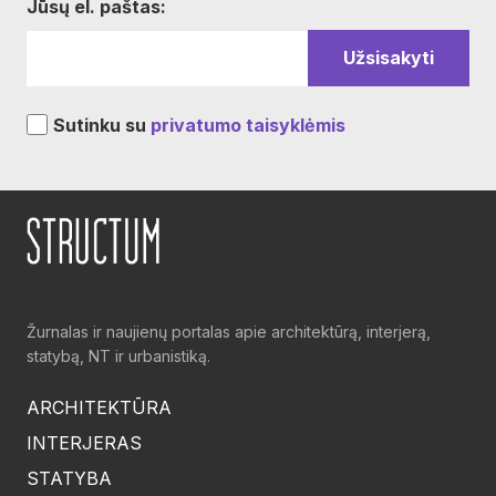
Jūsų el. paštas:
Sutinku su
privatumo taisyklėmis
Žurnalas ir naujienų portalas apie architektūrą, interjerą,
statybą, NT ir urbanistiką.
ARCHITEKTŪRA
INTERJERAS
STATYBA