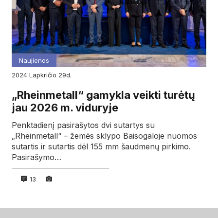
Naujienos
2024
lapkričio
29d.
„Rheinmetall“ gamykla veikti turėtų
jau 2026 m. viduryje
Penktadienį pasirašytos dvi sutartys su
„Rheinmetall“ – žemės sklypo Baisogaloje nuomos
sutartis ir sutartis dėl 155 mm šaudmenų pirkimo.
Pasirašymo…
13