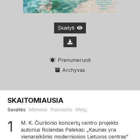
Skaityti
Prenumeruoti
Archyvas
SKAITOMIAUSIA
Savaitės
Mėnesio
Pusmečio
Metų
M. K. Čiurlionio koncertų centro projekto
autorius Rolandas Palekas: „Kaunas yra
vienareikšmis moderniosios Lietuvos centras“