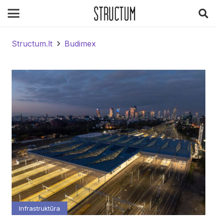
Structum.lt
Budimex
Infrastruktūra