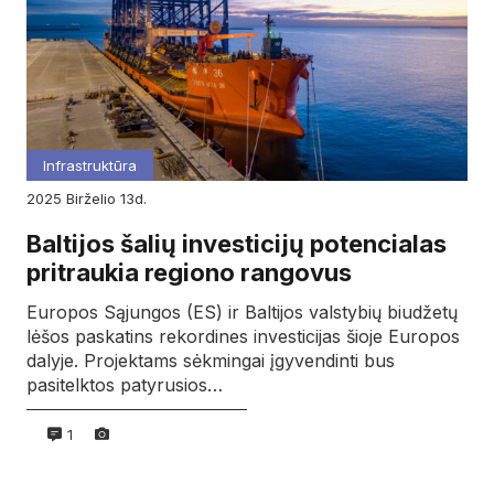
Infrastruktūra
2025
birželio
13d.
Baltijos šalių investicijų potencialas
pritraukia regiono rangovus
Europos Sąjungos (ES) ir Baltijos valstybių biudžetų
lėšos paskatins rekordines investicijas šioje Europos
dalyje. Projektams sėkmingai įgyvendinti bus
pasitelktos patyrusios…
1