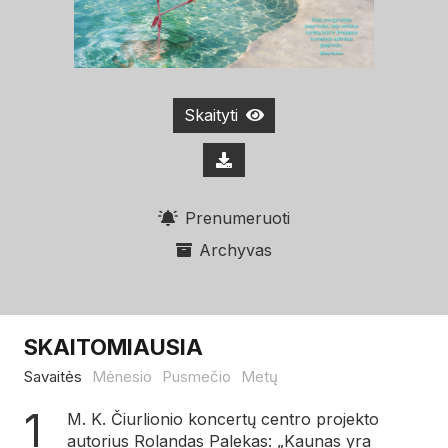
Skaityti
Prenumeruoti
Archyvas
SKAITOMIAUSIA
Savaitės
Mėnesio
Pusmečio
Metų
M. K. Čiurlionio koncertų centro projekto
autorius Rolandas Palekas: „Kaunas yra