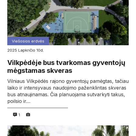
Viešosios erdvės
2025
lapkričio
10d.
Vilkpėdėje bus tvarkomas gyventojų
mėgstamas skveras
Vilniaus Vilkpėdės rajono gyventojų pamėgtas, tačiau
laiko ir intensyvaus naudojimo paženklintas skveras
bus atnaujinamas. Čia planuojama sutvarkyti takus,
poilsio ir…
1