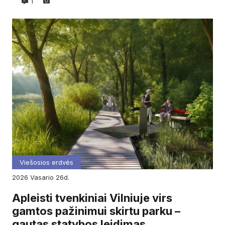
1
Viešosios erdvės
2026
vasario
26d.
Apleisti tvenkiniai Vilniuje virs
gamtos pažinimui skirtu parku –
gautas statybos leidimas