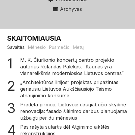
Archyvas
SKAITOMIAUSIA
Savaitės
Mėnesio
Pusmečio
Metų
M. K. Čiurlionio koncertų centro projekto
autorius Rolandas Palekas: „Kaunas yra
vienareikšmis moderniosios Lietuvos centras“
„Architektūros linijos“ projektas pripažintas
geriausiu Lietuvos Aukščiausiojo Teismo
atnaujinimo konkurse
Pradėta pirmojo Lietuvoje daugiabučio skydinė
renovacija: fasado šiltinimo darbus planuojama
užbaigti per du mėnesius
Pasirašyta sutartis dėl Atgimimo aikštės
rekonstrukcijos