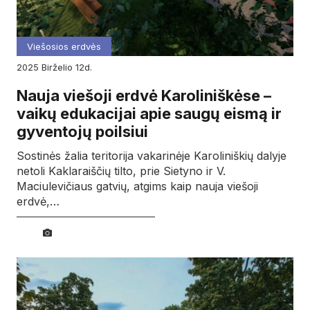
Viešosios erdvės
2025
birželio
12d.
Nauja viešoji erdvė Karoliniškėse –
vaikų edukacijai apie saugų eismą ir
gyventojų poilsiui
Sostinės žalia teritorija vakarinėje Karoliniškių dalyje
netoli Kaklaraiščių tilto, prie Sietyno ir V.
Maciulevičiaus gatvių, atgims kaip nauja viešoji
erdvė,…