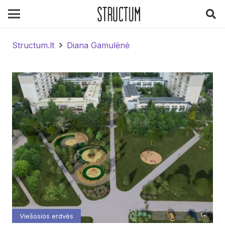
Structum.lt
Diana Gamulėnė
Viešosios erdvės