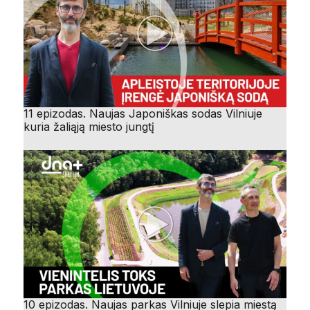
11 epizodas. Naujas Japoniškas sodas Vilniuje
kuria žaliąją miesto jungtį
10 epizodas. Naujas parkas Vilniuje slepia miestą