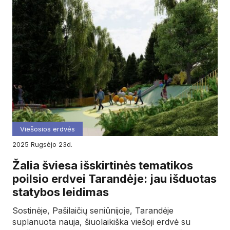
Viešosios erdvės
2025
rugsėjo
23d.
Žalia šviesa išskirtinės tematikos
poilsio erdvei Tarandėje: jau išduotas
statybos leidimas
Sostinėje, Pašilaičių seniūnijoje, Tarandėje
suplanuota nauja, šiuolaikiška viešoji erdvė su