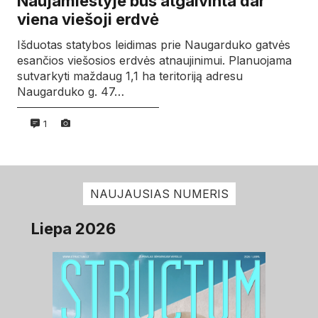
Naujamiestyje bus atgaivinta dar
viena viešoji erdvė
Išduotas statybos leidimas prie Naugarduko gatvės
esančios viešosios erdvės atnaujinimui. Planuojama
sutvarkyti maždaug 1,1 ha teritoriją adresu
Naugarduko g. 47…
1
NAUJAUSIAS NUMERIS
Liepa 2026