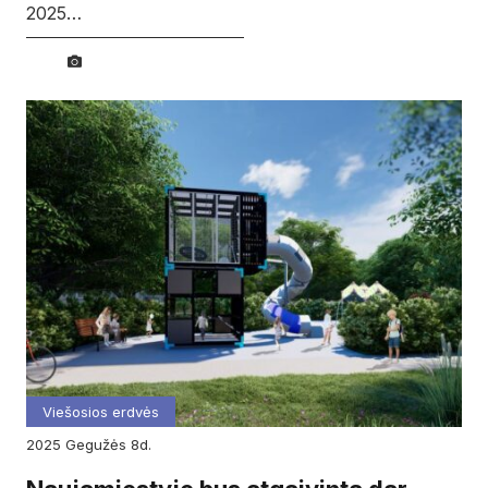
2025…
Viešosios erdvės
2025
gegužės
8d.