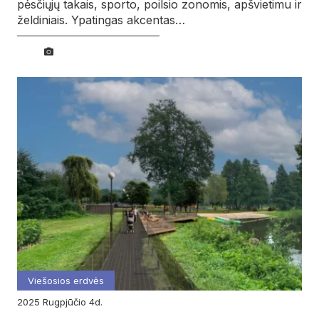
pėsčiųjų takais, sporto, poilsio zonomis, apšvietimu ir
želdiniais. Ypatingas akcentas…
Viešosios erdvės
2025
rugpjūčio
4d.