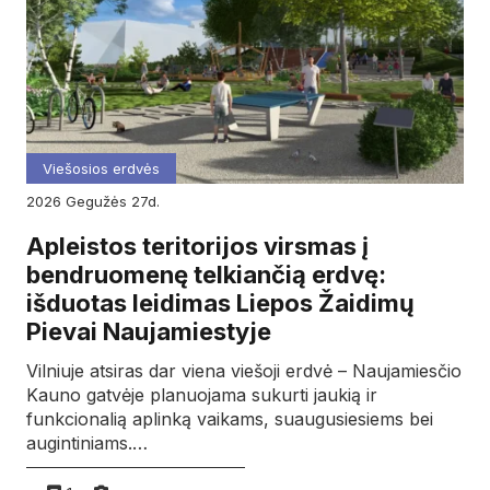
Viešosios erdvės
2026
gegužės
27d.
Apleistos teritorijos virsmas į
bendruomenę telkiančią erdvę:
išduotas leidimas Liepos Žaidimų
Pievai Naujamiestyje
Vilniuje atsiras dar viena viešoji erdvė – Naujamiesčio
Kauno gatvėje planuojama sukurti jaukią ir
funkcionalią aplinką vaikams, suaugusiesiems bei
augintiniams.…