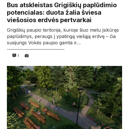
Bus atskleistas Grigiškių paplūdimio
potencialas: duota žalia šviesa
viešosios erdvės pertvarkai
Grigiškių paupio teritorija, kurioje šiuo metu įsikūręs
paplūdimys, peraugs į ypatingą viešąją erdvę – čia
susijungs Vokės paupio gamta ir…
1