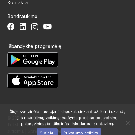
Kontaktai
Bendraukime
Išbandykite programėlę
Šioje svetainėje naudojami slapukai, siekiant užtikrinti sklandų
jos naudojimą, veikimą, naršymo proceso po svetainę
© 2024 UAB Structum projektai. Visos teisės saugomos.
palengvinimą bei tikslinės rinkodaros orientavimą.
Tekstų publikavimas galimas tik su raštišku redakcijos
sutikimu. | Sprendimas:
Websty
Sutinku
Privatumo politika