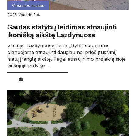
Viešosios erdvės
2026
vasario
11d.
Gautas statybų leidimas atnaujinti
ikonišką aikštę Lazdynuose
Vilniuje, Lazdynuose, šalia „Ryto“ skulptūros
planuojama atnaujinti daugiau nei prieš pusšimtį
metų įrengtą aikštę. Pagal atnaujinimo projektą šioje
viešojoje erdvėje…