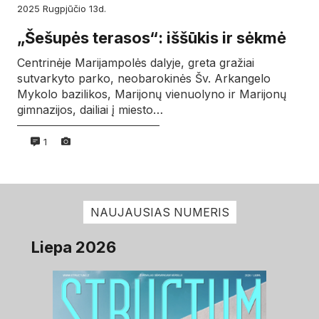
2025
rugpjūčio
13d.
„Šešupės terasos“: iššūkis ir sėkmė
Centrinėje Marijampolės dalyje, greta gražiai
sutvarkyto parko, neobarokinės Šv. Arkangelo
Mykolo bazilikos, Marijonų vienuolyno ir Marijonų
gimnazijos, dailiai į miesto…
1
NAUJAUSIAS NUMERIS
Liepa 2026