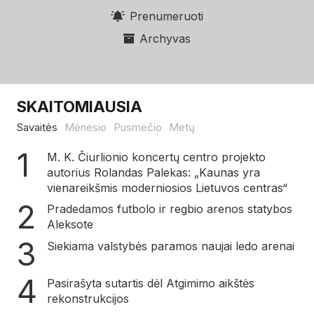
Prenumeruoti
Archyvas
SKAITOMIAUSIA
Savaitės
Mėnesio
Pusmečio
Metų
M. K. Čiurlionio koncertų centro projekto
autorius Rolandas Palekas: „Kaunas yra
vienareikšmis moderniosios Lietuvos centras“
Pradedamos futbolo ir regbio arenos statybos
Aleksote
Siekiama valstybės paramos naujai ledo arenai
Pasirašyta sutartis dėl Atgimimo aikštės
rekonstrukcijos