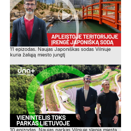
11 epizodas. Naujas Japoniškas sodas Vilniuje
kuria žaliąją miesto jungtį
10 epizodas. Naujas parkas Vilniuje slepia miestą