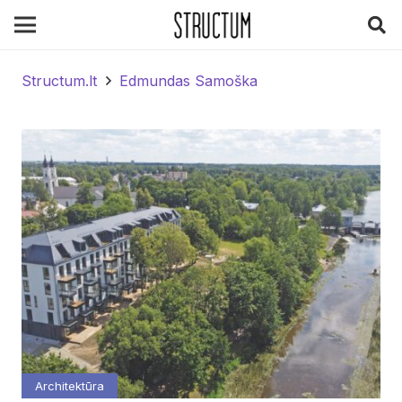
Structum.lt
Edmundas Samoška
Architektūra