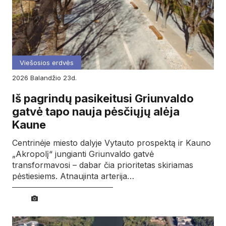
Viešosios erdvės
2026
balandžio
23d.
Iš pagrindų pasikeitusi Griunvaldo
gatvė tapo nauja pėsčiųjų alėja
Kaune
Centrinėje miesto dalyje Vytauto prospektą ir Kauno
„Akropolį“ jungianti Griunvaldo gatvė
transformavosi – dabar čia prioritetas skiriamas
pėstiesiems. Atnaujinta arterija…