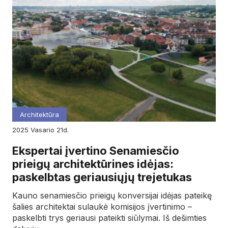
Architektūra
2025
vasario
21d.
Ekspertai įvertino Senamiesčio
prieigų architektūrines idėjas:
paskelbtas geriausiųjų trejetukas
Kauno senamiesčio prieigų konversijai idėjas pateikę
šalies architektai sulaukė komisijos įvertinimo –
paskelbti trys geriausi pateikti siūlymai. Iš dešimties