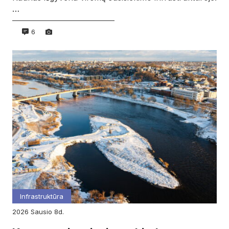
…
6
Infrastruktūra
2026
sausio
8d.