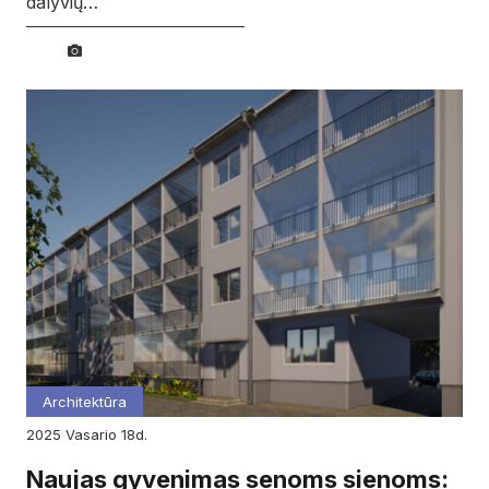
dalyvių…
Architektūra
2025
vasario
18d.
Naujas gyvenimas senoms sienoms: