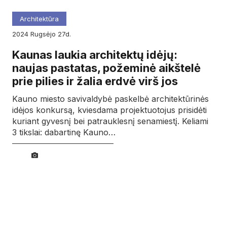
Architektūra
2024
rugsėjo
27d.
Kaunas laukia architektų idėjų:
naujas pastatas, požeminė aikštelė
prie pilies ir žalia erdvė virš jos
Kauno miesto savivaldybė paskelbė architektūrinės
idėjos konkursą, kviesdama projektuotojus prisidėti
kuriant gyvesnį bei patrauklesnį senamiestį. Keliami
3 tikslai: dabartinę Kauno…