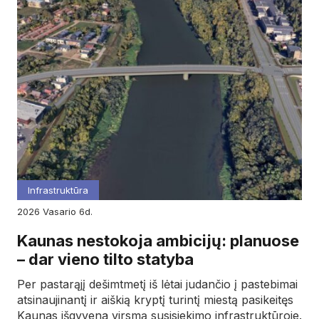
Infrastruktūra
2026
vasario
6d.
Kaunas nestokoja ambicijų: planuose
– dar vieno tilto statyba
Per pastarąjį dešimtmetį iš lėtai judančio į pastebimai
atsinaujinantį ir aiškią kryptį turintį miestą pasikeitęs
Kaunas išgyvena virsmą susisiekimo infrastruktūroje.