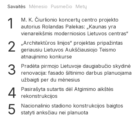
Savaitės
Mėnesio
Pusmečio
Metų
M. K. Čiurlionio koncertų centro projekto
autorius Rolandas Palekas: „Kaunas yra
vienareikšmis moderniosios Lietuvos centras“
„Architektūros linijos“ projektas pripažintas
geriausiu Lietuvos Aukščiausiojo Teismo
atnaujinimo konkurse
Pradėta pirmojo Lietuvoje daugiabučio skydinė
renovacija: fasado šiltinimo darbus planuojama
užbaigti per du mėnesius
Pasirašyta sutartis dėl Atgimimo aikštės
rekonstrukcijos
Nacionalinio stadiono konstrukcijos baigtos
statyti anksčiau nei planuota