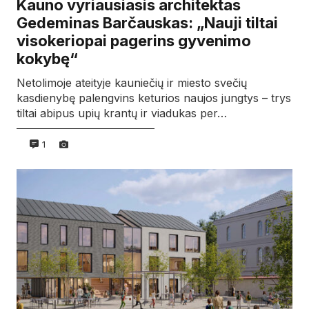
Kauno vyriausiasis architektas
Gedeminas Barčauskas: „Nauji tiltai
visokeriopai pagerins gyvenimo
kokybę“
Netolimoje ateityje kauniečių ir miesto svečių
kasdienybę palengvins keturios naujos jungtys – trys
tiltai abipus upių krantų ir viadukas per…
1