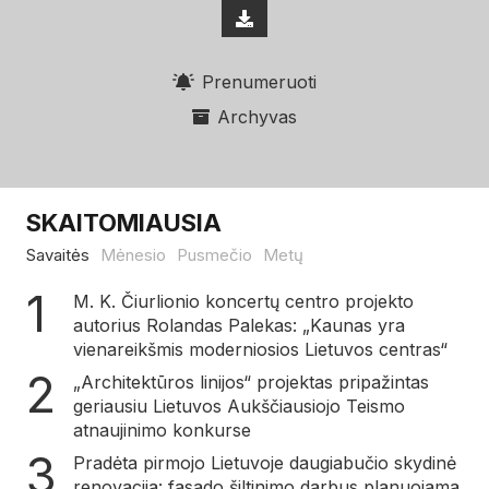
Prenumeruoti
Archyvas
SKAITOMIAUSIA
Savaitės
Mėnesio
Pusmečio
Metų
M. K. Čiurlionio koncertų centro projekto
autorius Rolandas Palekas: „Kaunas yra
vienareikšmis moderniosios Lietuvos centras“
„Architektūros linijos“ projektas pripažintas
geriausiu Lietuvos Aukščiausiojo Teismo
atnaujinimo konkurse
Pradėta pirmojo Lietuvoje daugiabučio skydinė
renovacija: fasado šiltinimo darbus planuojama