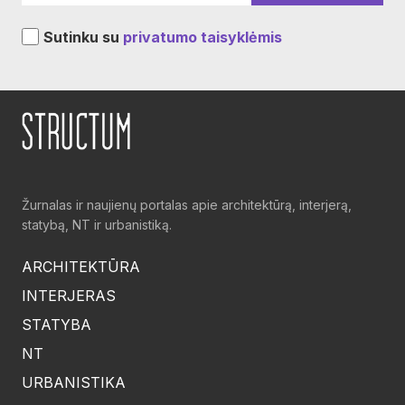
Sutinku su
privatumo taisyklėmis
Žurnalas ir naujienų portalas apie architektūrą, interjerą,
statybą, NT ir urbanistiką.
ARCHITEKTŪRA
INTERJERAS
STATYBA
NT
URBANISTIKA