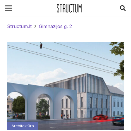
Structum.lt
Gimnazijos g. 2
Architektūra