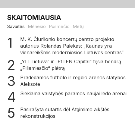
SKAITOMIAUSIA
Savaitės
Mėnesio
Pusmečio
Metų
M. K. Čiurlionio koncertų centro projekto
autorius Rolandas Palekas: „Kaunas yra
vienareikšmis moderniosios Lietuvos centras“
„YIT Lietuva“ ir „EfTEN Capital“ tęsia bendrą
„Piliamiesčio“ plėtrą
Pradedamos futbolo ir regbio arenos statybos
Aleksote
Siekiama valstybės paramos naujai ledo arenai
Pasirašyta sutartis dėl Atgimimo aikštės
rekonstrukcijos