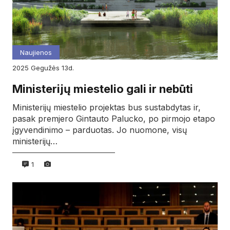
Naujienos
2025
gegužės
13d.
Ministerijų miestelio gali ir nebūti
Ministerijų miestelio projektas bus sustabdytas ir,
pasak premjero Gintauto Palucko, po pirmojo etapo
įgyvendinimo – parduotas. Jo nuomone, visų
ministerijų…
1