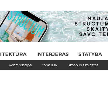
ITEKTŪRA
INTERJERAS
STATYBA
Konferencijos
Konkursai
Išmanusis miestas