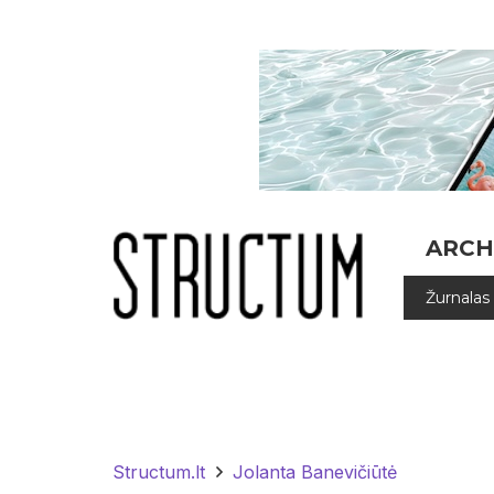
ARCH
Žurnalas
Structum.lt
Jolanta Banevičiūtė