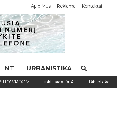
Apie Mus
Reklama
Kontaktai
NT
URBANISTIKA
SHOWROOM
Tinklalaidė DnA+
Biblioteka
Biblio