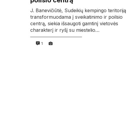
poilsio centrą
J. Banevičiūtė, Sudeikių kempingo teritoriją
transformuodama į sveikatinimo ir poilsio
centrą, siekia išsaugoti gamtinį vietovės
charakterį ir ryšį su miestelio…
1