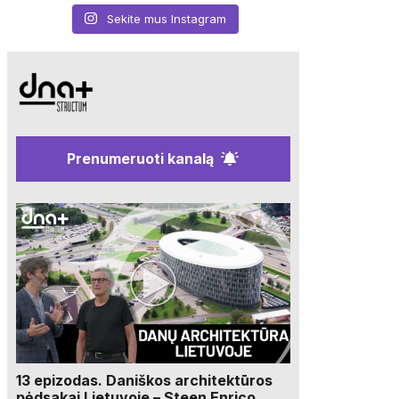
Sekite mus Instagram
Prenumeruoti kanalą
13 epizodas. Daniškos architektūros
pėdsakai Lietuvoje – Steen Enrico