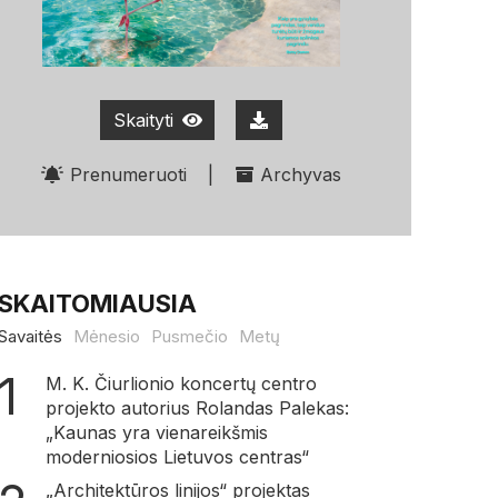
Skaityti
Prenumeruoti
|
Archyvas
SKAITOMIAUSIA
Savaitės
Mėnesio
Pusmečio
Metų
M. K. Čiurlionio koncertų centro
projekto autorius Rolandas Palekas:
„Kaunas yra vienareikšmis
moderniosios Lietuvos centras“
„Architektūros linijos“ projektas