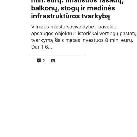
mln. eurų: finansuos fasadų,
balkonų, stogų ir medinės
infrastruktūros tvarkybą
Vilniaus miesto savivaldybė į paveldo
apsaugos objektų ir istoriškai vertingų pastatų
tvarkymą šiais metais investuos 8 mln. eurų.
Dar 1,6…
2