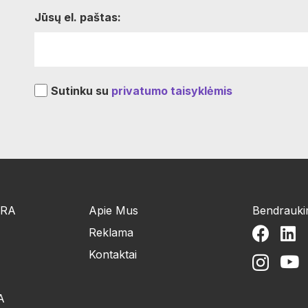
Jūsų el. paštas:
Sutinku su
privatumo taisyklėmis
ŪRA
Apie Mus
Bendrauk
Reklama
Kontaktai
A