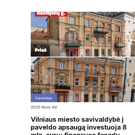
Paveldas
2025
kovo
4d.
Vilniaus miesto savivaldybė į
paveldo apsaugą investuoja 8