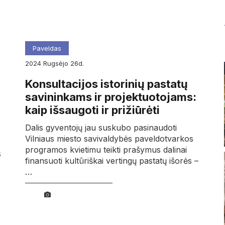
Paveldas
2024
rugsėjo
26d.
Konsultacijos istorinių pastatų
savininkams ir projektuotojams:
kaip išsaugoti ir prižiūrėti
Dalis gyventojų jau suskubo pasinaudoti
Vilniaus miesto savivaldybės paveldotvarkos
programos kvietimu teikti prašymus dalinai
s
finansuoti kultūriškai vertingų pastatų išorės –
…