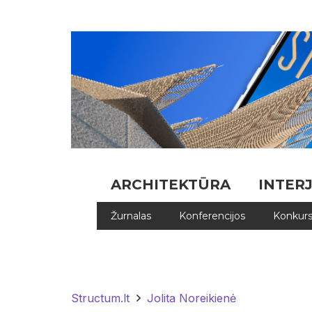
ARCHITEKTŪRA
INTER
Žurnalas
Konferencijos
Konkurs
Structum.lt
Jolita Noreikienė