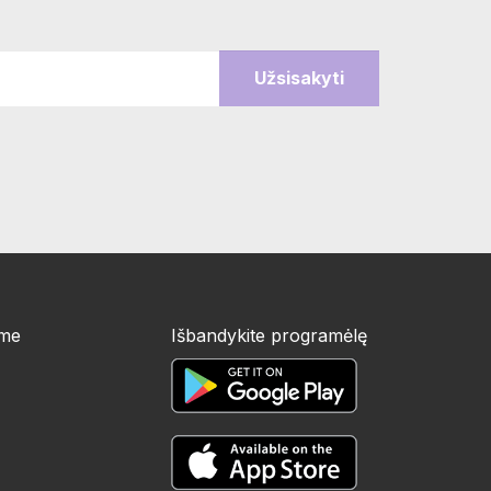
ime
Išbandykite programėlę