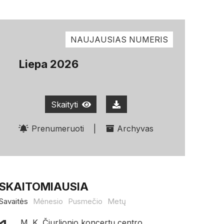
NAUJAUSIAS NUMERIS
Liepa 2026
Skaityti
Prenumeruoti
|
Archyvas
SKAITOMIAUSIA
Savaitės
Mėnesio
Pusmečio
Metų
M. K. Čiurlionio koncertų centro