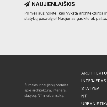
NAUJIENLAIŠKIS
Pirmieji sužinokite, kas vyksta architektūros ir
statybų pasaulyje! Naujienas gaukite el. paštu.
ARCHITEKT
INTERJERAS
Žurnalas ir naujienų portalas
STATYBA
apie architektūrą, interjerą,
statybą, NT ir urbanistiką.
NT
URBANISTIK