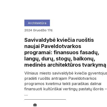
Architektūra
2024
gruodžio
17d.
Savivaldybė kviečia ruoštis
naujai Paveldotvarkos
programai: finansuos fasadų,
langų, durų, stogų, balkonų,
medinės architektūros tvarkymą
Vilniaus miesto savivaldybė kviečia gyventoju
pradėti ruoštis antrajam Paveldotvarkos
programos kvietimui teikti paraiškas dalinai
finansuoti kultūriškai vertingų pastatų išorės –
…