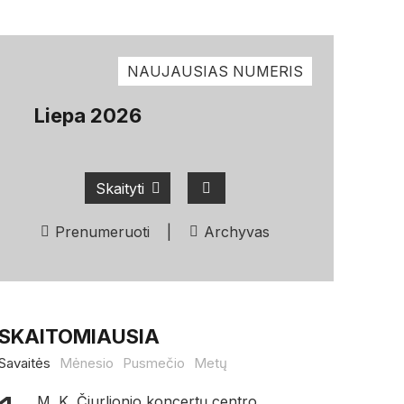
NAUJAUSIAS NUMERIS
Liepa 2026
Skaityti
Prenumeruoti
|
Archyvas
SKAITOMIAUSIA
Savaitės
Mėnesio
Pusmečio
Metų
M. K. Čiurlionio koncertų centro