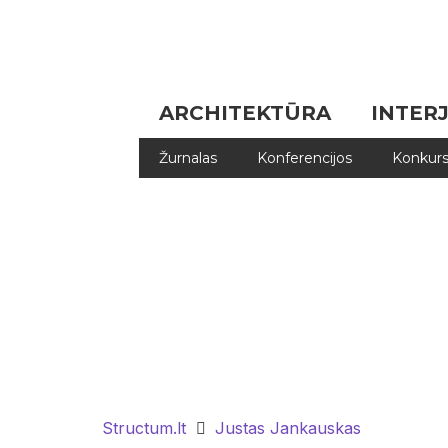
ARCHITEKTŪRA
INTER
Žurnalas
Konferencijos
Konkurs
Structum.lt
Justas Jankauskas