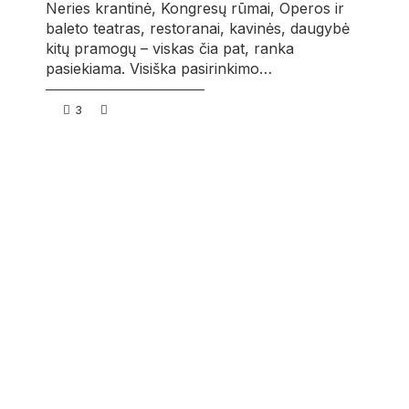
Neries krantinė, Kongresų rūmai, Operos ir
baleto teatras, restoranai, kavinės, daugybė
kitų pramogų – viskas čia pat, ranka
pasiekiama. Visiška pasirinkimo…
3