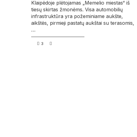
Klaipėdoje plėtojamas „Memelio miestas“ iš
tiesų skirtas žmonėms. Visa automobilių
infrastruktūra yra požeminiame aukšte,
aikštės, pirmieji pastatų aukštai su terasomis,
…
3