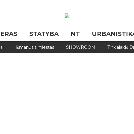
JERAS
STATYBA
NT
URBANISTIK
ai
Išmanusis miestas
SHOWROOM
Tinklalaidė 