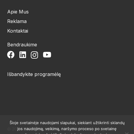
Apie Mus
Reklama
Kontaktai
Bendraukime
Išbandykite programėlę
Šioje svetainėje naudojami slapukai, siekiant užtikrinti sklandų
jos naudojimą, veikimą, naršymo proceso po svetainę
© 2024 UAB Structum projektai. Visos teisės saugomos.