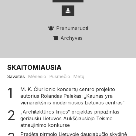
Prenumeruoti
Archyvas
SKAITOMIAUSIA
Savaitės
Mėnesio
Pusmečio
Metų
M. K. Čiurlionio koncertų centro projekto
autorius Rolandas Palekas: „Kaunas yra
vienareikšmis moderniosios Lietuvos centras“
„Architektūros linijos“ projektas pripažintas
geriausiu Lietuvos Aukščiausiojo Teismo
atnaujinimo konkurse
Pradėta pirmojo Lietuvoje daugiabučio skydinė