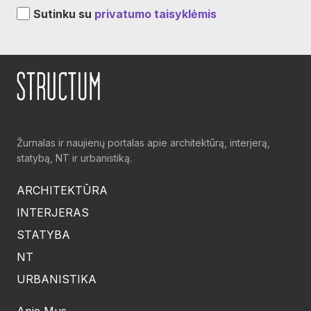
Sutinku su
privatumo taisyklėmis
Žurnalas ir naujienų portalas apie architektūrą, interjerą,
statybą, NT ir urbanistiką.
ARCHITEKTŪRA
INTERJERAS
STATYBA
NT
URBANISTIKA
Apie Mus