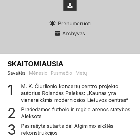
Prenumeruoti
Archyvas
SKAITOMIAUSIA
Savaitės
Mėnesio
Pusmečio
Metų
M. K. Čiurlionio koncertų centro projekto
autorius Rolandas Palekas: „Kaunas yra
vienareikšmis moderniosios Lietuvos centras“
Pradedamos futbolo ir regbio arenos statybos
Aleksote
Pasirašyta sutartis dėl Atgimimo aikštės
rekonstrukcijos