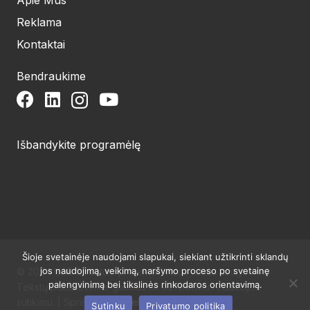
Reklama
Kontaktai
Bendraukime
Išbandykite programėlę
Šioje svetainėje naudojami slapukai, siekiant užtikrinti sklandų
jos naudojimą, veikimą, naršymo proceso po svetainę
© 2024 UAB Structum projektai. Visos teisės saugomos.
palengvinimą bei tikslinės rinkodaros orientavimą.
Tekstų publikavimas galimas tik su raštišku redakcijos
sutikimu. | Sprendimas:
Websty
Sutinku
Privatumo politika