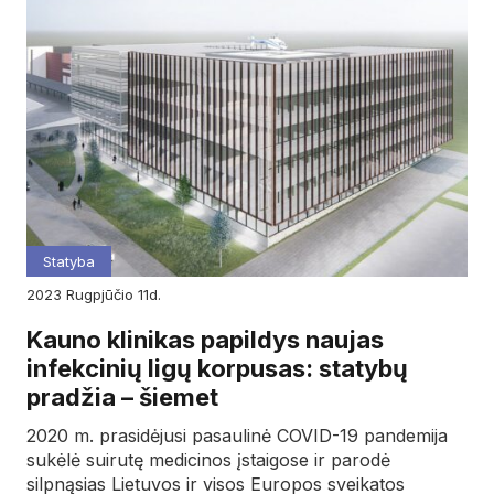
Statyba
2023
rugpjūčio
11d.
Kauno klinikas papildys naujas
infekcinių ligų korpusas: statybų
pradžia – šiemet
2020 m. prasidėjusi pasaulinė COVID-19 pandemija
sukėlė suirutę medicinos įstaigose ir parodė
silpnąsias Lietuvos ir visos Europos sveikatos