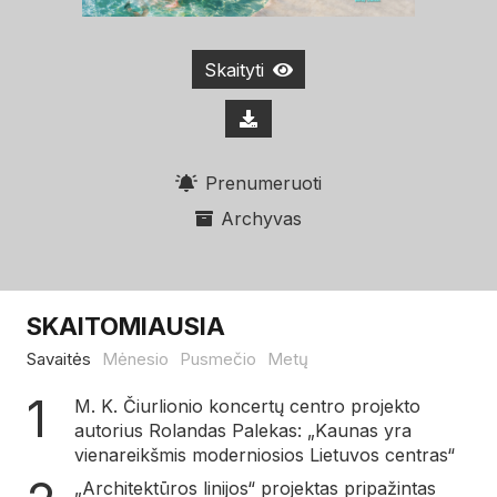
Skaityti
Prenumeruoti
Archyvas
SKAITOMIAUSIA
Savaitės
Mėnesio
Pusmečio
Metų
M. K. Čiurlionio koncertų centro projekto
autorius Rolandas Palekas: „Kaunas yra
vienareikšmis moderniosios Lietuvos centras“
„Architektūros linijos“ projektas pripažintas