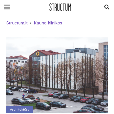
Structum.lt
Kauno klinikos
Architektūra