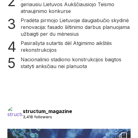
geriausiu Lietuvos Aukščiausiojo Teismo
atnaujinimo konkurse
Pradėta pirmojo Lietuvoje daugiabučio skydinė
renovacija: fasado šiltinimo darbus planuojama
užbaigti per du mėnesius
Pasirašyta sutartis dėl Atgimimo aikštės
rekonstrukcijos
Nacionalinio stadiono konstrukcijos baigtos
statyti anksčiau nei planuota
structum_magazine
3,418 followers