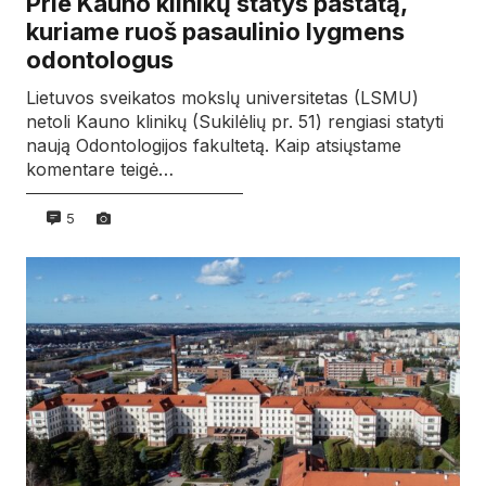
Prie Kauno klinikų statys pastatą,
kuriame ruoš pasaulinio lygmens
odontologus
Lietuvos sveikatos mokslų universitetas (LSMU)
netoli Kauno klinikų (Sukilėlių pr. 51) rengiasi statyti
naują Odontologijos fakultetą. Kaip atsiųstame
komentare teigė…
5