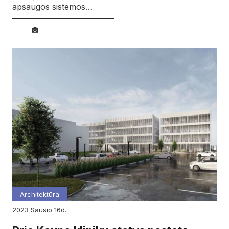
apsaugos sistemos…
Architektūra
2023
sausio
16d.