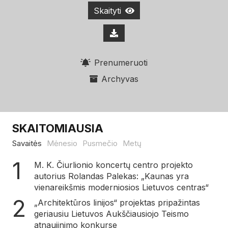
Skaityti
Prenumeruoti
Archyvas
SKAITOMIAUSIA
Savaitės
Mėnesio
Pusmečio
Metų
M. K. Čiurlionio koncertų centro projekto
autorius Rolandas Palekas: „Kaunas yra
vienareikšmis moderniosios Lietuvos centras“
„Architektūros linijos“ projektas pripažintas
geriausiu Lietuvos Aukščiausiojo Teismo
atnaujinimo konkurse