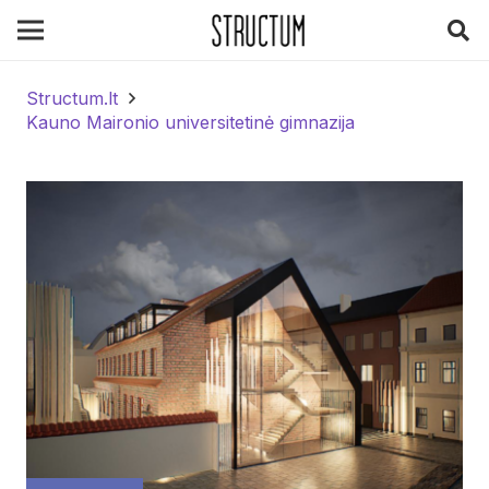
Structum.lt
Kauno Maironio universitetinė gimnazija